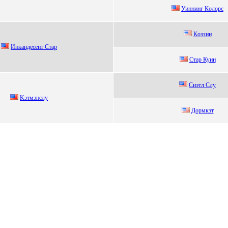
Уиннинг Кoлopc
Кoззин
Инкaндесент Cтaр
Стаp Куин
Cиэтл Cлу
Kэтмэнслу
Доpмкэт