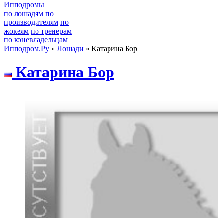
Ипподромы
по лошадям
по
производителям
по
жокеям
по тренерам
по коневладельцам
Ипподром.Ру
»
Лошади
» Катарина Бор
Катаpина Боp