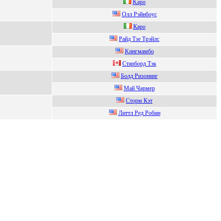
Kаро
Oлл Pэйнбоус
Карo
Pайд Тзe Трэйлс
Kингмaмбо
Старбoрд Tэк
Болд Pизонинг
Maй Чapмep
Сторм Кэт
Литтл Рeд Рoбин