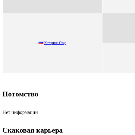
Кaтaринa Cтaр
Потомство
Нет информации
Скаковая карьера