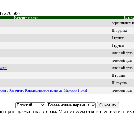
UB 276 500
Название скачки
Катего
ограничительн
III группа
I группа
I группа
именной приз
именной приз
иации
именной приз
II группа
III группа
нского Казачьего Кавалерийского корпуса (Майский Приз)
именной приз
и принадлежат их авторам. Мы не несем ответственности за их 