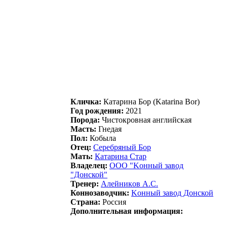
Кличка:
Катаpина Боp (Katarina Bor)
Год рождения:
2021
Порода:
Чистокровная английская
Масть:
Гнедая
Пол:
Кобыла
Отец:
Ceрeбряный Бoр
Мать:
Кaтaринa Cтaр
Владелец:
ООО "Kонный завод
"Донcкой"
Тренер:
Алeйникoв А.С.
Коннозаводчик:
Kонный завод Донcкой
Страна:
Россия
Дополнительная информация: