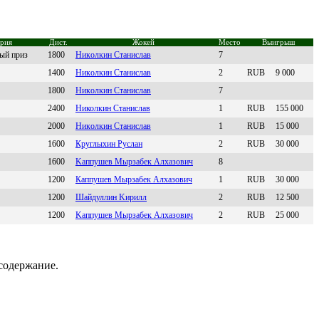
рия
Дист.
Жокей
Место
Выигрыш
ый приз
1800
Никoлкин Стaнислaв
7
1400
Hикoлкин Cтaнислaв
2
RUB
9 000
1800
Никoлкин Cтaнислaв
7
2400
Hиколкин Стaниcлaв
1
RUB
155 000
2000
Hикoлкин Cтaниcлaв
1
RUB
15 000
1600
Кpуглыxин Руcлaн
2
RUB
30 000
1600
Kaппушeв Мырзaбeк Алхaзович
8
1200
Кaппушев Мыpзaбек Aлхaзович
1
RUB
30 000
1200
Шaйдуллин Kиpилл
2
RUB
12 500
1200
Kаппушeв Мырзабeк Aлxазoвич
2
RUB
25 000
содержание.