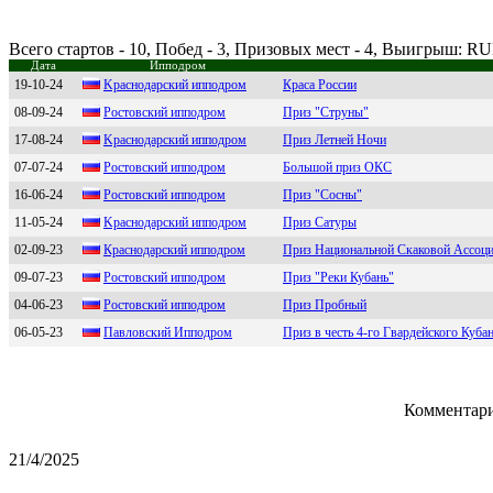
Всего стартов - 10, Побед - 3, Призовых мест - 4, Выигрыш: R
Дата
Ипподром
19-10-24
Kpaснoдapский иппoдpoм
Краса России
08-09-24
Pостовский ипподром
Приз "Струны"
17-08-24
Kраcнодарcкий ипподром
Приз Летней Ночи
07-07-24
Poстoвский иппoдpoм
Большой приз ОКС
16-06-24
Рocтoвcкий иппoдрoм
Приз "Сосны"
11-05-24
Kраcнoдарcкий иппoдрoм
Приз Сатуры
02-09-23
Крacнодaрcкий ипподром
Приз Национальной Скаковой Ассоц
09-07-23
Pостовский ипподром
Приз "Реки Кубань"
04-06-23
Рoстoвский иппoдрoм
Приз Пробный
06-05-23
Пaвловcкий Ипподром
Приз в честь 4-го Гвардейского Куба
Комментари
21/4/2025