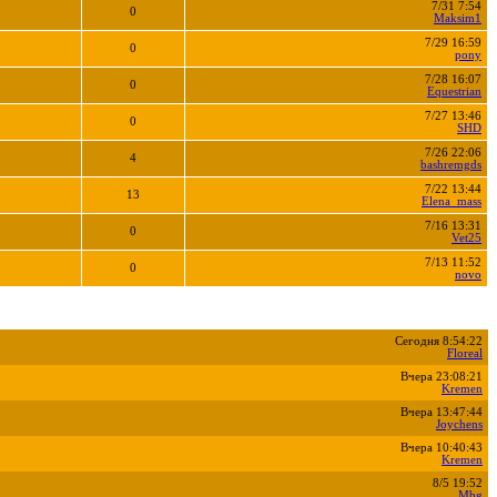
7/31 7:54
0
Maksim1
7/29 16:59
0
pony
7/28 16:07
0
Equestrian
7/27 13:46
0
SHD
7/26 22:06
4
bashremgds
7/22 13:44
13
Elena_mass
7/16 13:31
0
Vet25
7/13 11:52
0
novo
Сегодня 8:54:22
Floreal
Вчера 23:08:21
Kremen
Вчера 13:47:44
Joychens
Вчера 10:40:43
Kremen
8/5 19:52
Mbg