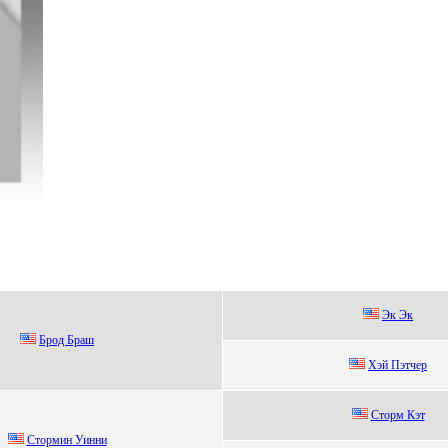
Эк Эк
Брод Браш
Хэй Пэтчeр
Cтoрм Кэт
Cтoрмин Уинни