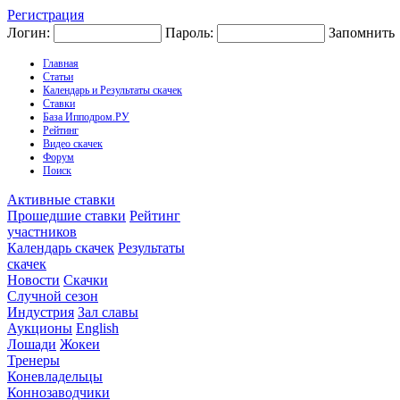
Регистрация
Логин:
Пароль:
Запомнить
Главная
Статьи
Календарь и Результаты скачек
Ставки
База Ипподром.РУ
Рейтинг
Видео скачек
Форум
Поиск
Активные ставки
Прошедшие ставки
Рейтинг
участников
Календарь скачек
Результаты
скачек
Новости
Скачки
Случной сезон
Индустрия
Зал славы
Аукционы
English
Лошади
Жокеи
Тренеры
Коневладельцы
Коннозаводчики