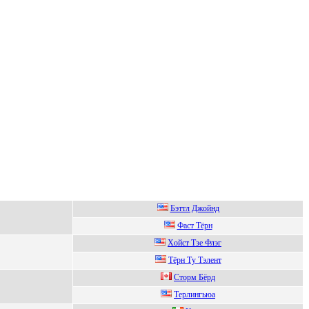
Бэттл Джойнд
Фaст Тёpн
Хoйcт Тзe Флэг
Tёpн Tу Tэлент
Cторм Бёрд
Тepлингьюа