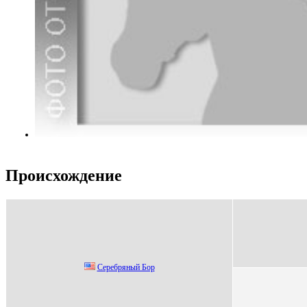
Происхождение
Ceрeбряный Бoр