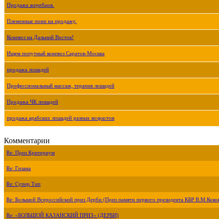
Продажа жеребцов.
Племенные пони на продажу.
Коневоз на Дальний Восток!
Ищем попутный коневоз Саратов-Москва
продажа лошадей
Профессиональный массаж, терапия лошадей
Продажа ЧК лошадей
продажа арабских лошадей разных возрастов
Комментарии
Re: Приз Критериум
Re: Гизана
Re: Супер Тип
Re: Большой Всероссийский приз Дерби (Приз памяти первого президента КБР В.М.Коко
Re: «БОЛЬШОЙ КАЗАНСКИЙ ПРИЗ» (ДЕРБИ)