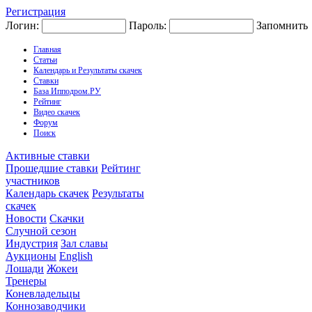
Регистрация
Логин:
Пароль:
Запомнить
Главная
Статьи
Календарь и Результаты скачек
Ставки
База Ипподром.РУ
Рейтинг
Видео скачек
Форум
Поиск
Активные ставки
Прошедшие ставки
Рейтинг
участников
Календарь скачек
Результаты
скачек
Новости
Скачки
Случной сезон
Индустрия
Зал славы
Аукционы
English
Лошади
Жокеи
Тренеры
Коневладельцы
Коннозаводчики