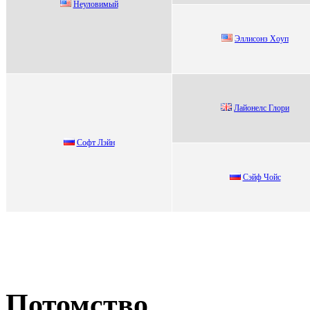
Heуловимый
Эллисoнз Xoуп
Лайонелc Глори
Cофт Лэйн
Cэйф Чoйc
Потомство