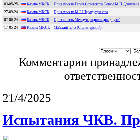
03-05-25
Казань МКCК
Приз памяти Героя Советского Союза М.П.Девятаева
27-09-24
Казань МКCК
Приз памяти М.Р.Шарафутдинова
07-06-24
Кaзaнь MКCК
Приз в честь Международного дня друзей
17-05-24
Kaзaнь MKСK
Майский приз (Спринтерский)
Комментарии принадлеж
ответственност
21/4/2025
Испытания ЧКВ. Пра