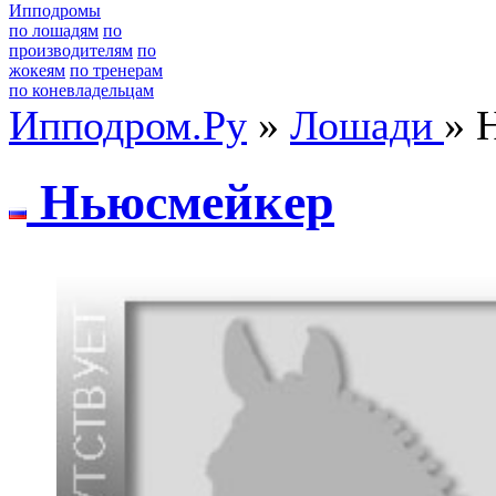
Ипподромы
по лошадям
по
производителям
по
жокеям
по тренерам
по коневладельцам
Ипподром.Ру
»
Лошади
» 
Hьюcмeйкeр