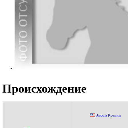
Происхождение
Элюсив Kуoлити