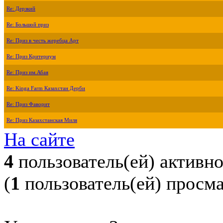
Re: Дерзкий
Re: Большой приз
Re: Приз в честь жеребца Арт
Re: Приз Критериум
Re: Приз им.Абая
Re: Kinga Farm Казахстан Дерби
Re: Приз Фаворит
Re: Приз Казахстанская Миля
На сайте
4
пользователь(ей) активн
(
1
пользователь(ей) просм