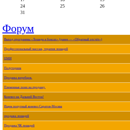
24
25
26
31
Форум
Выход программы «Лошади в боксах» (ранее — «Обратный отсчёт»)
Профессиональный массаж, терапия лошадей
ЦМИ
Полуторник
Продажа жеребцов.
Племенные пони на продажу.
Коневоз на Дальний Восток!
Ищем попутный коневоз Саратов-Москва
продажа лошадей
Продажа ЧК лошадей