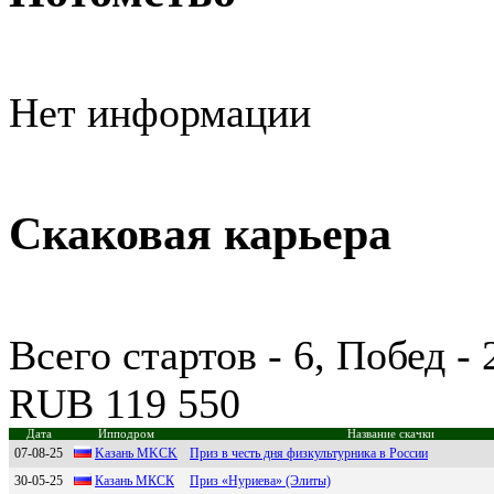
Нет информации
Скаковая карьера
Всего стартов - 6, Побед -
RUB 119 550
Дата
Ипподром
Название скачки
07-08-25
Kазань MKСK
Приз в честь дня физкультурника в России
30-05-25
Казань МКCК
Приз «Нуриева» (Элиты)