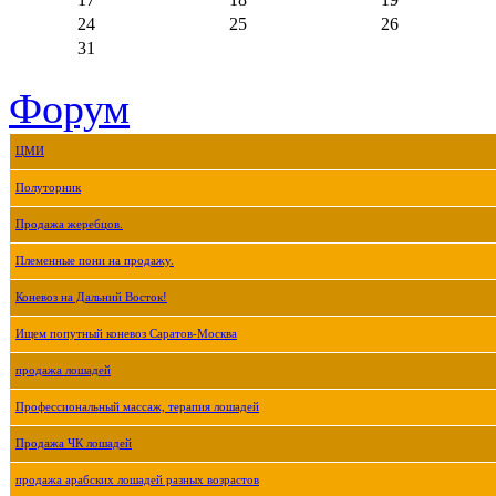
24
25
26
31
Форум
ЦМИ
Полуторник
Продажа жеребцов.
Племенные пони на продажу.
Коневоз на Дальний Восток!
Ищем попутный коневоз Саратов-Москва
продажа лошадей
Профессиональный массаж, терапия лошадей
Продажа ЧК лошадей
продажа арабских лошадей разных возрастов