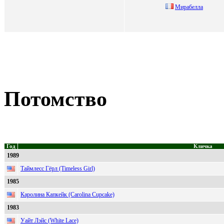
Mирaбeллa
Потомство
Год
Кличка
1989
Таймлесс Гёрл (Timeless Girl)
1985
Каролина Капкейк (Carolina Cupcake)
1983
Уайт Лэйс (White Lace)