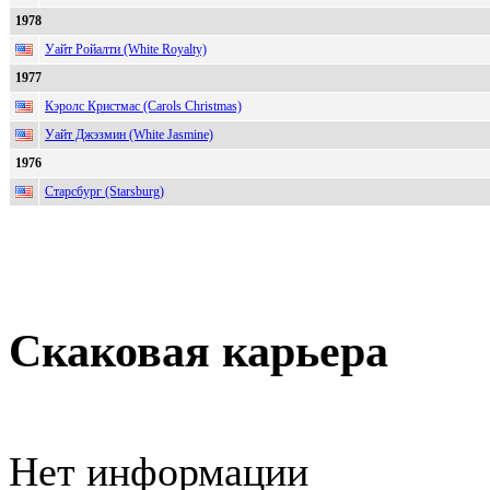
1978
Уайт Ройалти (White Royalty)
1977
Кэролс Кристмас (Carols Christmas)
Уайт Джэзмин (White Jasmine)
1976
Старсбург (Starsburg)
Скаковая карьера
Нет информации