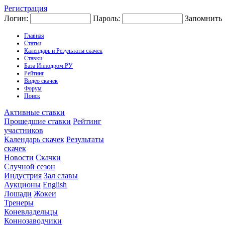
Регистрация
Логин:
Пароль:
Запомнить
Главная
Статьи
Календарь и Результаты скачек
Ставки
База Ипподром.РУ
Рейтинг
Видео скачек
Форум
Поиск
Активные ставки
Прошедшие ставки
Рейтинг
участников
Календарь скачек
Результаты
скачек
Новости
Скачки
Случной сезон
Индустрия
Зал славы
Аукционы
English
Лошади
Жокеи
Тренеры
Коневладельцы
Коннозаводчики