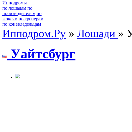
Ипподромы
по лошадям
по
производителям
по
жокеям
по тренерам
по коневладельцам
Ипподром.Ру
»
Лошади
» 
Уайтсбуpг