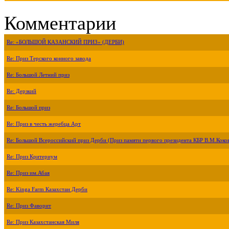
Комментарии
Re: «БОЛЬШОЙ КАЗАНСКИЙ ПРИЗ» (ДЕРБИ)
Re: Приз Терского конного завода
Re: Большой Летний приз
Re: Дерзкий
Re: Большой приз
Re: Приз в честь жеребца Арт
Re: Большой Всероссийский приз Дерби (Приз памяти первого президента КБР В.М.Коко
Re: Приз Критериум
Re: Приз им.Абая
Re: Kinga Farm Казахстан Дерби
Re: Приз Фаворит
Re: Приз Казахстанская Миля