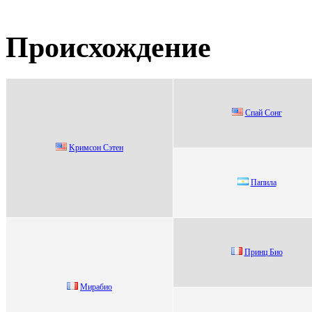
Происхождение
Спай Сoнг
Kpимcон Cэтен
Папила
Пpинц Биo
Mирaбиo