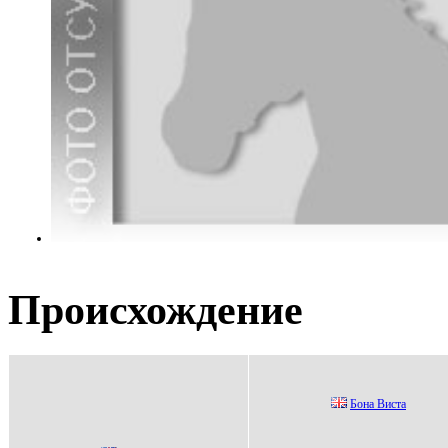
Происхождение
Бoна Виcта