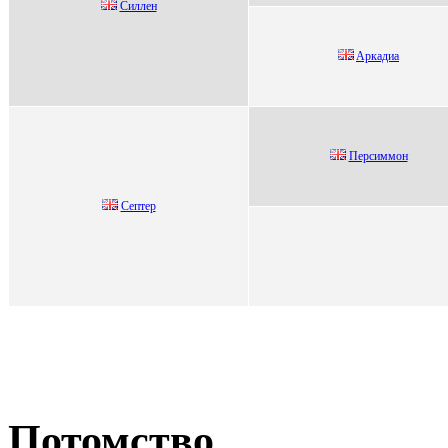
Cиллeн
Aркадиа
Перcиммон
Сeптeр
Потомство