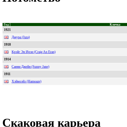
Год
Кличка
1921
Джура (Jura)
1918
Крэйг Эн Ирэн (Craig An Eran)
1914
Санни Джейн (Sunny Jane)
1911
Хэймоэйз (Hamoaze)
Скаковая карьера