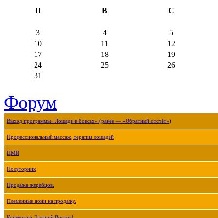
П
В
С
3
4
5
10
11
12
17
18
19
24
25
26
31
Форум
Выход программы «Лошади в боксах» (ранее — «Обратный отсчёт»)
Профессиональный массаж, терапия лошадей
ЦМИ
Полуторник
Продажа жеребцов.
Племенные пони на продажу.
Коневоз на Дальний Восток!