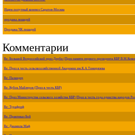
Ищем попутный коневоз Саратов-Москва
продажа лошадей
Продажа ЧК лошадей
Комментарии
Re: Большой Всероссийский приз Дерби (Приз памяти первого президента КБР В.М.Коко
Re: Приз в честь сельскохозяйственной Академии им.К.А.Тимирязева
Re: Паландер
Re: Кубок Майлеров (Приз в честь КБР)
Re: Приз Министерства сельского хозяйства КБР (Приз в честь года единства народов Ро
Re: Турафриф
Re: Практикал Бой
Re: Джамила Маф