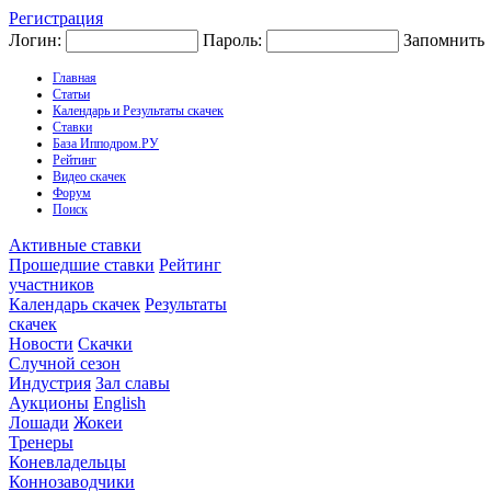
Регистрация
Логин:
Пароль:
Запомнить
Главная
Статьи
Календарь и Результаты скачек
Ставки
База Ипподром.РУ
Рейтинг
Видео скачек
Форум
Поиск
Активные ставки
Прошедшие ставки
Рейтинг
участников
Календарь скачек
Результаты
скачек
Новости
Скачки
Случной сезон
Индустрия
Зал славы
Аукционы
English
Лошади
Жокеи
Тренеры
Коневладельцы
Коннозаводчики