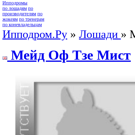
Ипподромы
по лошадям
по
производителям
по
жокеям
по тренерам
по коневладельцам
Ипподром.Ру
»
Лошади
» 
Мейд Оф Tзе Миcт