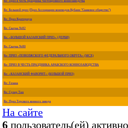
Re: Приз в честь праздника чистокровного коннозаводства
Re: Большой приз (Приз Ассоциации коневодов Кубани "Скаковое общество")
Re: Приз Критериум
Re: Скачка №82
Re: «БОЛЬШОЙ КАЗАНСКИЙ ПРИЗ» (ДЕРБИ)
Re: Скачка №80
Re: ПРИЗ «ПОВОЛЖСКОГО ФЕДЕРАЛЬНОГО ОКРУГА» (МСХ)
Re: ПРИЗ В ЧЕСТЬ ПРАЗДНИКА АРАБСКОГО КОННОЗАВОДСТВА
Re: «КАЗАНСКИЙ ФАВОРИТ» (БОЛЬШОЙ ПРИЗ)
Re: Гизана
Re: Супер Тип
Re: Приз Терского конного завода
На сайте
6
пользователь(ей) активн