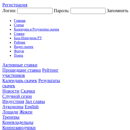
Регистрация
Логин:
Пароль:
Запомнить
Главная
Статьи
Календарь и Результаты скачек
Ставки
База Ипподром.РУ
Рейтинг
Видео скачек
Форум
Поиск
Активные ставки
Прошедшие ставки
Рейтинг
участников
Календарь скачек
Результаты
скачек
Новости
Скачки
Случной сезон
Индустрия
Зал славы
Аукционы
English
Лошади
Жокеи
Тренеры
Коневладельцы
Коннозаводчики