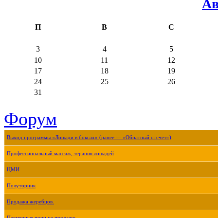
Ав
П
В
С
3
4
5
10
11
12
17
18
19
24
25
26
31
Форум
Выход программы «Лошади в боксах» (ранее — «Обратный отсчёт»)
Профессиональный массаж, терапия лошадей
ЦМИ
Полуторник
Продажа жеребцов.
Племенные пони на продажу.