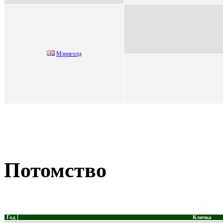
Mэриголд
Потомство
Год
Кличка