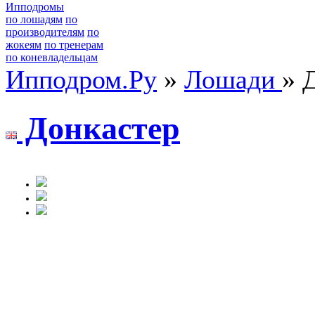
Ипподромы
по лошадям
по
производителям
по
жокеям
по тренерам
по коневладельцам
Ипподром.Ру
»
Лошади
» 
Донкастеp