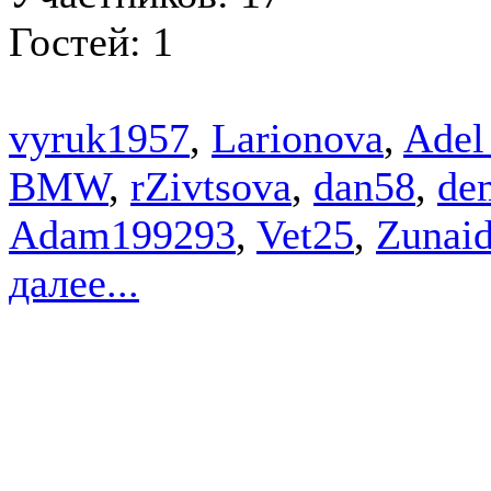
Гостей: 1
vyruk1957
,
Larionova
,
Adel
BMW
,
rZivtsova
,
dan58
,
de
Adam199293
,
Vet25
,
Zunai
далее...