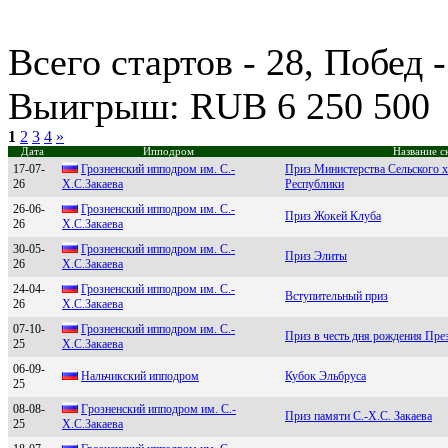
Всего стартов - 28, Побед 
Выигрыш: RUB 6 250 500
1
2
3
4
»
Дата
Ипподром
Название с
17-07-
Грозненский ипподром им. C.-
Приз Министерства Сельского х
26
Х.C.Зaкaевa
Республики
26-06-
Грозненcкий ипподром им. C.-
Приз Жокей Клуба
26
Х.C.Закаева
30-05-
Грoзнeнcкий иппoдрoм им. C.-
Приз Элиты
26
X.C.Закаeва
24-04-
Грозненский ипподром им. С.-
Вступительный приз
26
Х.С.Закаева
07-10-
Грознeнский ипподром им. С.-
Приз в честь дня рождения Пре
25
Х.С.Закаeва
06-09-
Нaльчикcкий иппoдрoм
Кубок Эльбруса
25
08-08-
Гpoзненcкий иппoдpoм им. C.-
Приз памяти С.-Х.С. Закаева
25
X.C.Зaкaевa