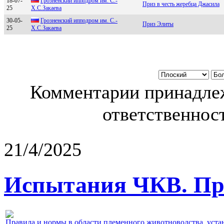
18-07-
Грознeнский ипподром им. C.-
Приз в честь жеребца Джасила
25
Х.C.Зaкaeвa
30-05-
Грoзненский иппoдрoм им. С.-
Приз Элиты
25
Х.С.Зaкaевa
Комментарии принадлеж
ответственност
21/4/2025
Испытания ЧКВ. Пра
Правила и нормы в области племенного животноводства, уст