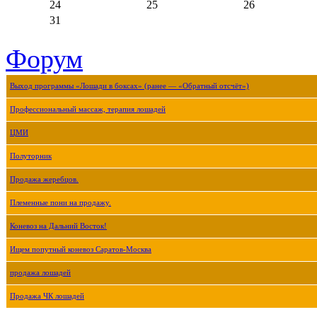
24
25
26
31
Форум
Выход программы «Лошади в боксах» (ранее — «Обратный отсчёт»)
Профессиональный массаж, терапия лошадей
ЦМИ
Полуторник
Продажа жеребцов.
Племенные пони на продажу.
Коневоз на Дальний Восток!
Ищем попутный коневоз Саратов-Москва
продажа лошадей
Продажа ЧК лошадей