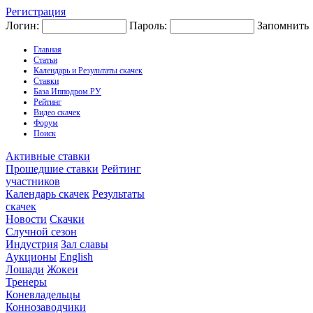
Регистрация
Логин:
Пароль:
Запомнить
Главная
Статьи
Календарь и Результаты скачек
Ставки
База Ипподром.РУ
Рейтинг
Видео скачек
Форум
Поиск
Активные ставки
Прошедшие ставки
Рейтинг
участников
Календарь скачек
Результаты
скачек
Новости
Скачки
Случной сезон
Индустрия
Зал славы
Аукционы
English
Лошади
Жокеи
Тренеры
Коневладельцы
Коннозаводчики