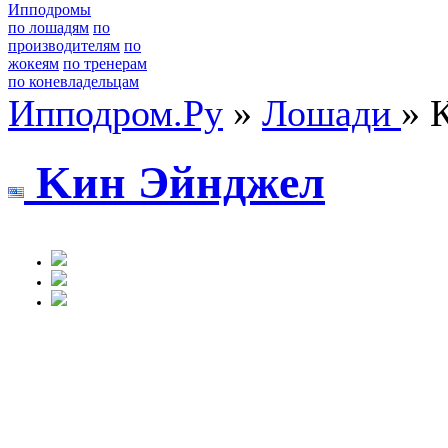
Ипподромы
по лошадям
по
производителям
по
жокеям
по тренерам
по коневладельцам
Ипподром.Ру
»
Лошади
» 
Kин Эйнджeл