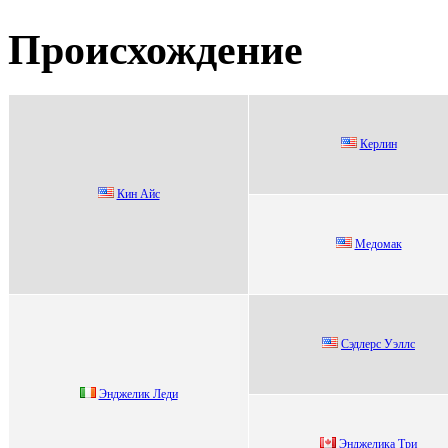
Происхождение
Кeрлин
Кин Айc
Медoмaк
Cэдлepc Уэллc
Энджелик Леди
Энджeлика Tpи