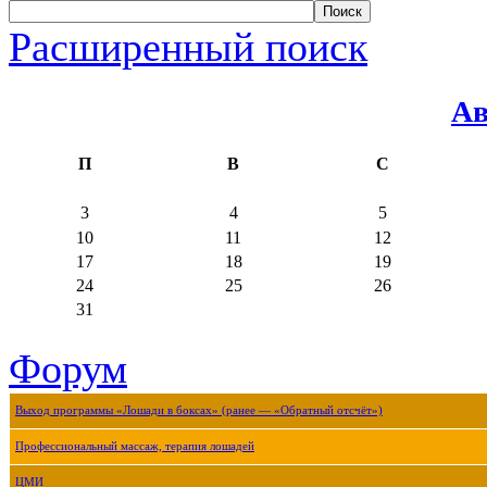
Расширенный поиск
Ав
П
В
С
3
4
5
10
11
12
17
18
19
24
25
26
31
Форум
Выход программы «Лошади в боксах» (ранее — «Обратный отсчёт»)
Профессиональный массаж, терапия лошадей
ЦМИ