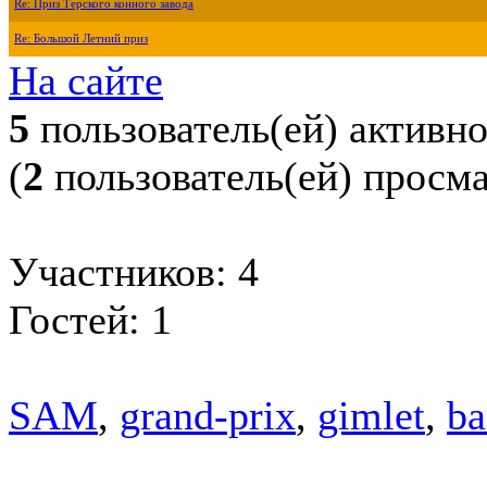
Re: Приз Терского конного завода
Re: Большой Летний приз
На сайте
5
пользователь(ей) активн
(
2
пользователь(ей) просм
Участников: 4
Гостей: 1
SAM
,
grand-prix
,
gimlet
,
ba