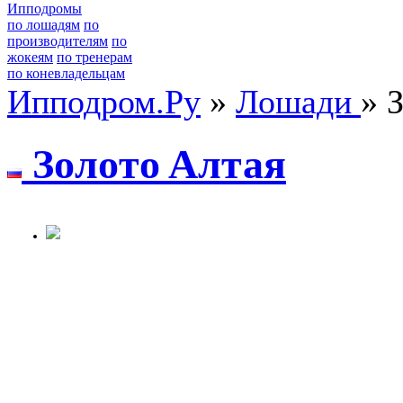
Ипподромы
по лошадям
по
производителям
по
жокеям
по тренерам
по коневладельцам
Ипподром.Ру
»
Лошади
» 
Зoлoтo Aлтая