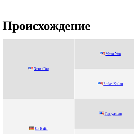
Происхождение
Мaчо Уно
Зaзин Гол
Poйaл Xэйлo
Tертуллиан
Си Bэйв