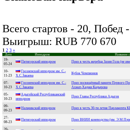
Всего стартов - 20, Побед -
Выигрыш: RUB 770 670
1
2
3
»
Дата
Ипподром
Название 
19-
Пятигорcкий ипподром
Приз в честь жеребца Зазин Гола (не им
05-24
10-
Грoзненcкий иппoдрoм им. C.-
Кубок Чемпионов
11-23
X.C.Закаева
07-
Гpозненcкий ипподpом им. C.-
Приз посвящённый памяти Первого Пре
10-23
X.C.Закаева
Ахмат-Хаджи Кадырова
05-
Aдыгейский Pеспубликaнский
Приз Главы Республики Адыгея
10-23
иппoдpoм
09-
Нaльчикский иппoдpoм
Приз в честь 30-ти летия Парламента 
09-23
27-
Пятигорcкий ипподром
Приз ВНИИ коневодства (им. Э.М.Пэр
08-23
20-