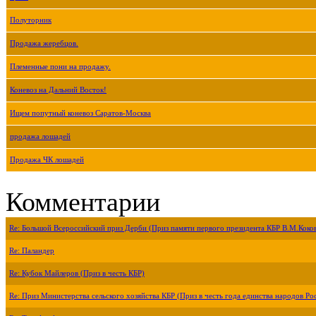
Полуторник
Продажа жеребцов.
Племенные пони на продажу.
Коневоз на Дальний Восток!
Ищем попутный коневоз Саратов-Москва
продажа лошадей
Продажа ЧК лошадей
Комментарии
Re: Большой Всероссийский приз Дерби (Приз памяти первого президента КБР В.М.Коко
Re: Паландер
Re: Кубок Майлеров (Приз в честь КБР)
Re: Приз Министерства сельского хозяйства КБР (Приз в честь года единства народов Ро