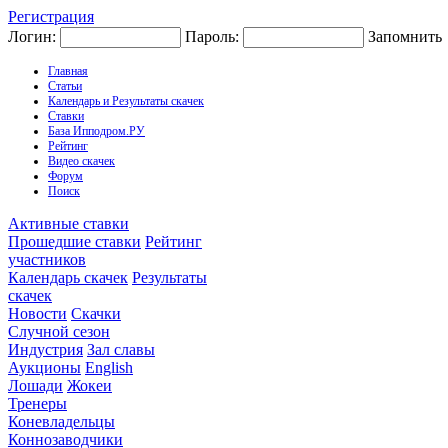
Регистрация
Логин:
Пароль:
Запомнить
Главная
Статьи
Календарь и Результаты скачек
Ставки
База Ипподром.РУ
Рейтинг
Видео скачек
Форум
Поиск
Активные ставки
Прошедшие ставки
Рейтинг
участников
Календарь скачек
Результаты
скачек
Новости
Скачки
Случной сезон
Индустрия
Зал славы
Аукционы
English
Лошади
Жокеи
Тренеры
Коневладельцы
Коннозаводчики