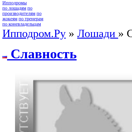
Ипподромы
по лошадям
по
производителям
по
жокеям
по тренерам
по коневладельцам
Ипподром.Ру
»
Лошади
» 
Слaвнocть