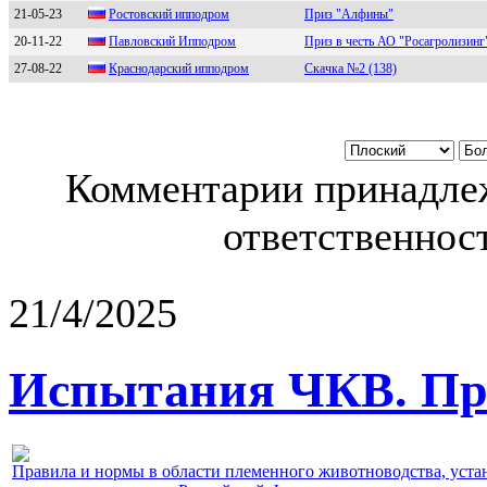
21-05-23
Poстoвский иппoдрoм
Приз "Алфины"
20-11-22
Пaвловский Ипподpом
Приз в честь АО "Росагролизинг
27-08-22
Кpаснодаpский ипподpом
Скачка №2 (138)
Комментарии принадлеж
ответственност
21/4/2025
Испытания ЧКВ. Пра
Правила и нормы в области племенного животноводства, уст