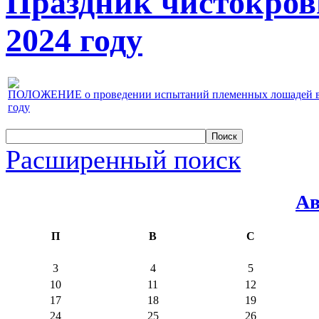
Праздник чистокров
2024 году
ПОЛОЖЕНИЕ о проведении испытаний племенных лошадей верх
году
Расширенный поиск
Ав
П
В
С
3
4
5
10
11
12
17
18
19
24
25
26