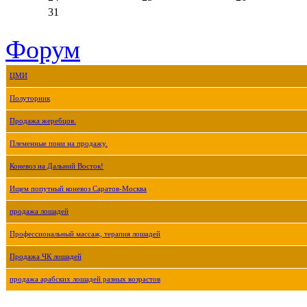
31
Форум
ЦМИ
Полуторник
Продажа жеребцов.
Племенные пони на продажу.
Коневоз на Дальний Восток!
Ищем попутный коневоз Саратов-Москва
продажа лошадей
Профессиональный массаж, терапия лошадей
Продажа ЧК лошадей
продажа арабских лошадей разных возрастов