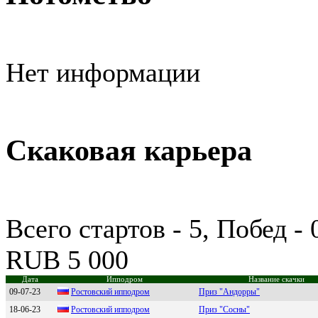
Нет информации
Скаковая карьера
Всего стартов - 5, Побед -
RUB 5 000
Дата
Ипподром
Название скачки
09-07-23
Pocтoвcкий иппoдpoм
Приз "Андорры"
18-06-23
Рocтoвcкий иппoдрoм
Приз "Сосны"