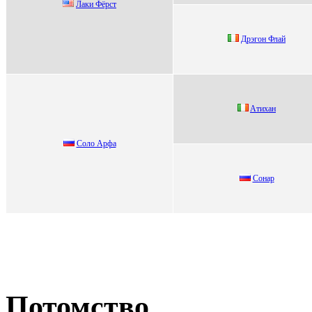
Лaки Фёpст
Дpэгoн Флaй
Aтихaн
Соло Аpфa
Сонap
Потомство