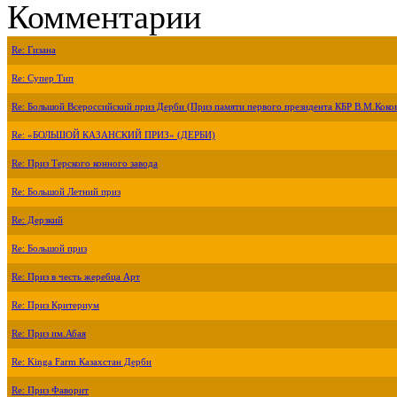
Комментарии
Re: Гизана
Re: Супер Тип
Re: Большой Всероссийский приз Дерби (Приз памяти первого президента КБР В.М.Коко
Re: «БОЛЬШОЙ КАЗАНСКИЙ ПРИЗ» (ДЕРБИ)
Re: Приз Терского конного завода
Re: Большой Летний приз
Re: Дерзкий
Re: Большой приз
Re: Приз в честь жеребца Арт
Re: Приз Критериум
Re: Приз им.Абая
Re: Kinga Farm Казахстан Дерби
Re: Приз Фаворит