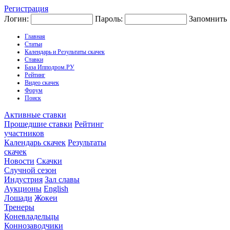
Регистрация
Логин:
Пароль:
Запомнить
Главная
Статьи
Календарь и Результаты скачек
Ставки
База Ипподром.РУ
Рейтинг
Видео скачек
Форум
Поиск
Активные ставки
Прошедшие ставки
Рейтинг
участников
Календарь скачек
Результаты
скачек
Новости
Скачки
Случной сезон
Индустрия
Зал славы
Аукционы
English
Лошади
Жокеи
Тренеры
Коневладельцы
Коннозаводчики