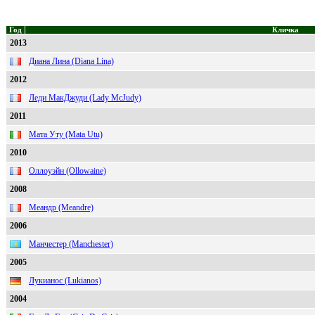
Год
Кличка
2013
Диана Лина (Diana Lina)
2012
Леди МакДжуди (Lady McJudy)
2011
Мата Уту (Mata Utu)
2010
Оллоуэйн (Ollowaine)
2008
Меандр (Meandre)
2006
Манчестер (Manchester)
2005
Лукианос (Lukianos)
2004