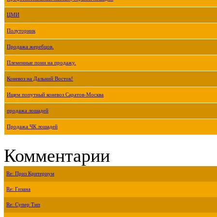
ЦМИ
Полуторник
Продажа жеребцов.
Племенные пони на продажу.
Коневоз на Дальний Восток!
Ищем попутный коневоз Саратов-Москва
продажа лошадей
Продажа ЧК лошадей
Комментарии
Re: Приз Критериум
Re: Гизана
Re: Супер Тип