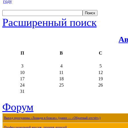
году
Расширенный поиск
Ав
П
В
С
3
4
5
10
11
12
17
18
19
24
25
26
31
Форум
Выход программы «Лошади в боксах» (ранее — «Обратный отсчёт»)
Профессиональный массаж, терапия лошадей