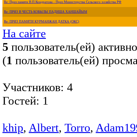
Re: Приз памяти В.П.Кондратова - Приз Министерства Сельского хозяйства РФ
Re: ПРИЗ В ЧЕСТЬ КОБЫЛЫ ПАДИША ХАНШАЙЫМ
Re: ПРИЗ ПАМЯТИ КУРМАНЖАН ДАТКА (ОКС)
На сайте
5
пользователь(ей) активн
(
1
пользователь(ей) просм
Участников: 4
Гостей: 1
khip
,
Albert
,
Torro
,
Adam19