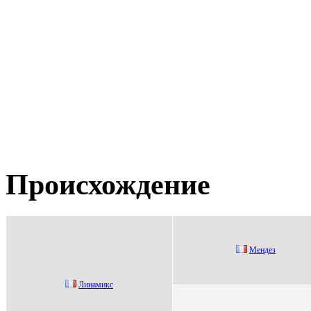
Происхождение
Мeндeз
Линамикс