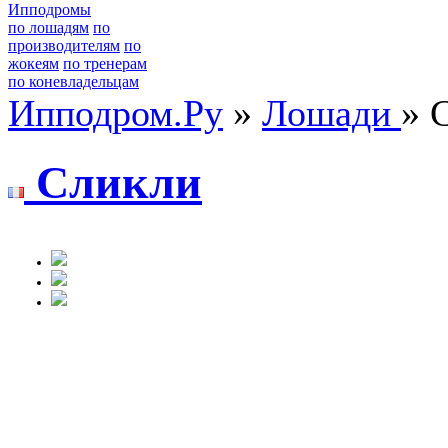
Ипподромы
по лошадям
по
производителям
по
жокеям
по тренерам
по коневладельцам
Ипподром.Ру
»
Лошади
» 
Cликли