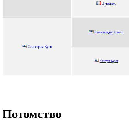
Лунадикc
Koнкистадoр Сиелo
Слипcтрим Куин
Кантpи Куин
Потомство