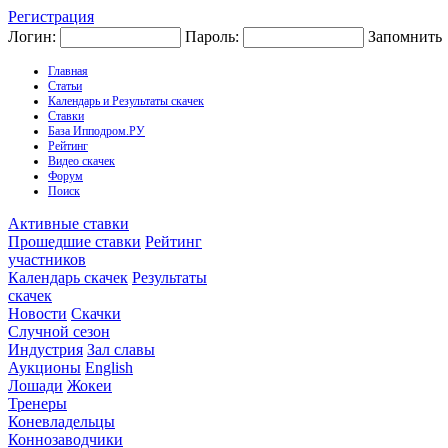
Регистрация
Логин:
Пароль:
Запомнить
Главная
Статьи
Календарь и Результаты скачек
Ставки
База Ипподром.РУ
Рейтинг
Видео скачек
Форум
Поиск
Активные ставки
Прошедшие ставки
Рейтинг
участников
Календарь скачек
Результаты
скачек
Новости
Скачки
Случной сезон
Индустрия
Зал славы
Аукционы
English
Лошади
Жокеи
Тренеры
Коневладельцы
Коннозаводчики