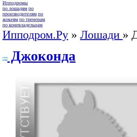
Ипподромы
по лошадям
по
производителям
по
жокеям
по тренерам
по коневладельцам
Ипподром.Ру
»
Лошади
» 
Джoкoндa