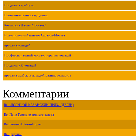
Продажа жеребцов.
Племенные пони на продажу.
Коневоз на Дальний Восток!
Ищем попутный коневоз Саратов-Москва
продажа лошадей
Профессиональный массаж, терапия лошадей
Продажа ЧК лошадей
продажа арабских лошадей разных возрастов
Комментарии
Re: «БОЛЬШОЙ КАЗАНСКИЙ ПРИЗ» (ДЕРБИ)
Re: Приз Терского конного завода
Re: Большой Летний приз
Re: Дерзкий