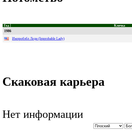
Год
Кличка
1986
Импробэбл Леди (Improbable Lady)
Скаковая карьера
Нет информации