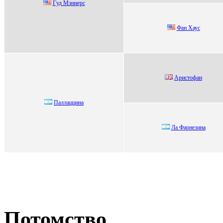
Гуд Мэннеpc
Фан Хаус
Аpиcтофан
Паллаццина
Лa Фaрнезинa
Потомство