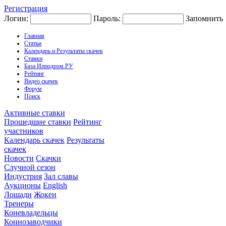
Регистрация
Логин:
Пароль:
Запомнить
Главная
Статьи
Календарь и Результаты скачек
Ставки
База Ипподром.РУ
Рейтинг
Видео скачек
Форум
Поиск
Активные ставки
Прошедшие ставки
Рейтинг
участников
Календарь скачек
Результаты
скачек
Новости
Скачки
Случной сезон
Индустрия
Зал славы
Аукционы
English
Лошади
Жокеи
Тренеры
Коневладельцы
Коннозаводчики