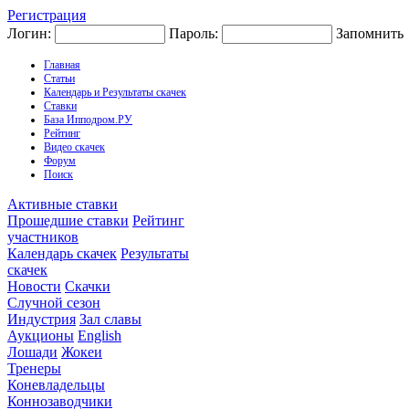
Регистрация
Логин:
Пароль:
Запомнить
Главная
Статьи
Календарь и Результаты скачек
Ставки
База Ипподром.РУ
Рейтинг
Видео скачек
Форум
Поиск
Активные ставки
Прошедшие ставки
Рейтинг
участников
Календарь скачек
Результаты
скачек
Новости
Скачки
Случной сезон
Индустрия
Зал славы
Аукционы
English
Лошади
Жокеи
Тренеры
Коневладельцы
Коннозаводчики