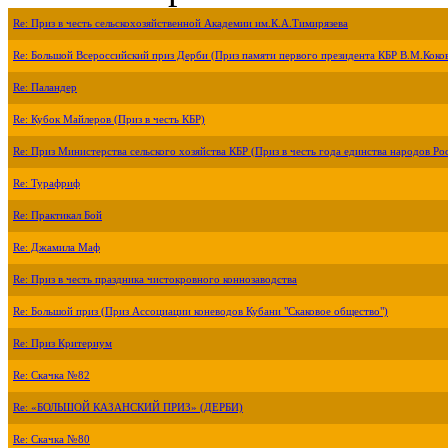
Re: Приз в честь сельскохозяйственной Академии им.К.А.Тимирязева
Re: Большой Всероссийский приз Дерби (Приз памяти первого президента КБР В.М.Коко
Re: Паландер
Re: Кубок Майлеров (Приз в честь КБР)
Re: Приз Министерства сельского хозяйства КБР (Приз в честь года единства народов Ро
Re: Турафриф
Re: Практикал Бой
Re: Джамила Маф
Re: Приз в честь праздника чистокровного коннозаводства
Re: Большой приз (Приз Ассоциации коневодов Кубани "Скаковое общество")
Re: Приз Критериум
Re: Скачка №82
Re: «БОЛЬШОЙ КАЗАНСКИЙ ПРИЗ» (ДЕРБИ)
Re: Скачка №80