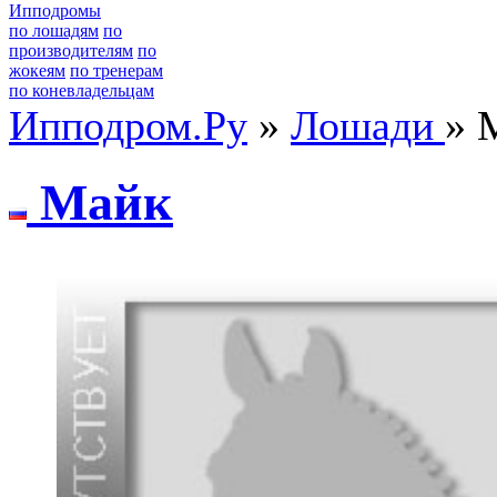
Ипподромы
по лошадям
по
производителям
по
жокеям
по тренерам
по коневладельцам
Ипподром.Ру
»
Лошади
» 
Майк