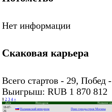
Нет информации
Скаковая карьера
Всего стартов - 29, Побед 
Выигрыш: RUB 1 870 812
1
2
3
4
»
Дата
Ипподром
Название ск
18-07-
Нальчикский ипподром
Приз города-героя Москвы
26