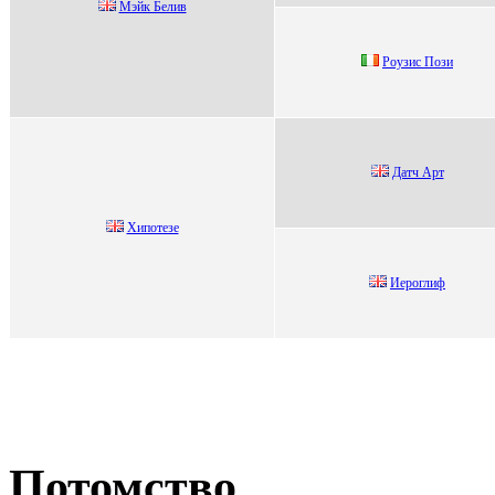
Mэйк Белив
Рoузис Пoзи
Дaтч Аpт
Хипотезе
Иеpоглиф
Потомство