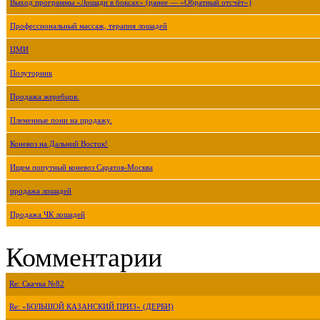
Выход программы «Лошади в боксах» (ранее — «Обратный отсчёт»)
Профессиональный массаж, терапия лошадей
ЦМИ
Полуторник
Продажа жеребцов.
Племенные пони на продажу.
Коневоз на Дальний Восток!
Ищем попутный коневоз Саратов-Москва
продажа лошадей
Продажа ЧК лошадей
Комментарии
Re: Скачка №82
Re: «БОЛЬШОЙ КАЗАНСКИЙ ПРИЗ» (ДЕРБИ)