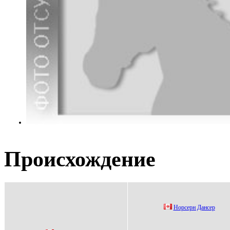
Происхождение
Hорcерн Данcер