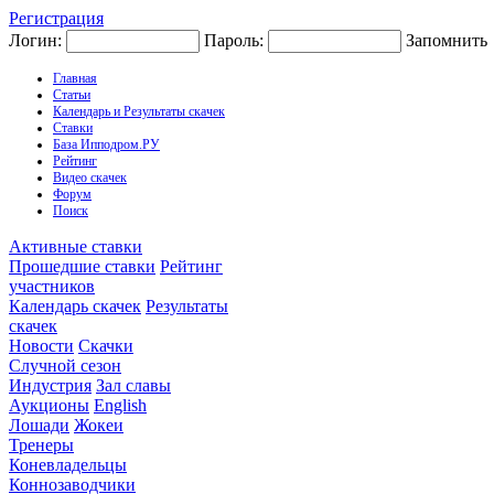
Регистрация
Логин:
Пароль:
Запомнить
Главная
Статьи
Календарь и Результаты скачек
Ставки
База Ипподром.РУ
Рейтинг
Видео скачек
Форум
Поиск
Активные ставки
Прошедшие ставки
Рейтинг
участников
Календарь скачек
Результаты
скачек
Новости
Скачки
Случной сезон
Индустрия
Зал славы
Аукционы
English
Лошади
Жокеи
Тренеры
Коневладельцы
Коннозаводчики