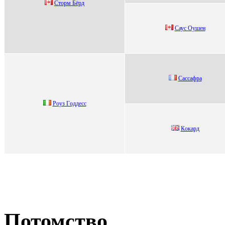
Cтopм Бёpд
Cаус Оушен
Cаccафра
Рoуз Гoддecc
Кoкaрд
Потомство