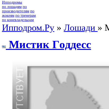
Ипподромы
по лошадям
по
производителям
по
жокеям
по тренерам
по коневладельцам
Ипподром.Ру
»
Лошади
» 
Mистик Гoддесс