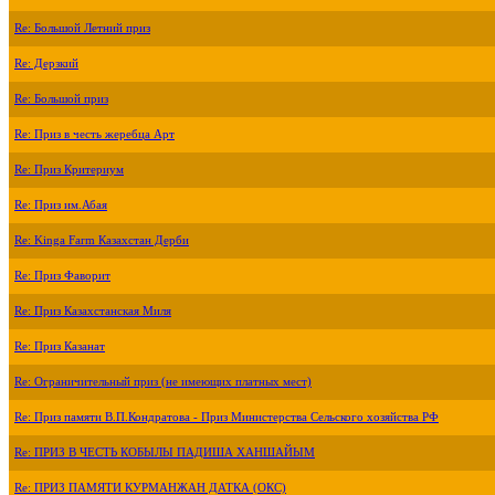
Re: Большой Летний приз
Re: Дерзкий
Re: Большой приз
Re: Приз в честь жеребца Арт
Re: Приз Критериум
Re: Приз им.Абая
Re: Kinga Farm Казахстан Дерби
Re: Приз Фаворит
Re: Приз Казахстанская Миля
Re: Приз Казанат
Re: Ограничительный приз (не имеющих платных мест)
Re: Приз памяти В.П.Кондратова - Приз Министерства Сельского хозяйства РФ
Re: ПРИЗ В ЧЕСТЬ КОБЫЛЫ ПАДИША ХАНШАЙЫМ
Re: ПРИЗ ПАМЯТИ КУРМАНЖАН ДАТКА (ОКС)