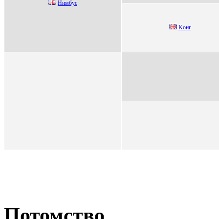
Hимбус
Koнг
Потомство