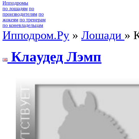
Ипподромы
по лошадям
по
производителям
по
жокеям
по тренерам
по коневладельцам
Ипподром.Ру
»
Лошади
» 
Клaудед Лэмп