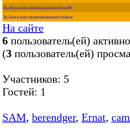
Re: Приз в честь дня военно-морского флота РФ
Re: Приз в честь дня казачьей воинской доблести
На сайте
6
пользователь(ей) активн
(
3
пользователь(ей) просм
Участников: 5
Гостей: 1
SAM
,
berendger
,
Ernat
,
cam