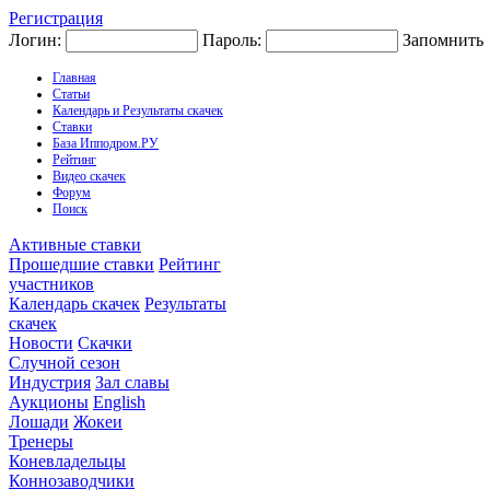
Регистрация
Логин:
Пароль:
Запомнить
Главная
Статьи
Календарь и Результаты скачек
Ставки
База Ипподром.РУ
Рейтинг
Видео скачек
Форум
Поиск
Активные ставки
Прошедшие ставки
Рейтинг
участников
Календарь скачек
Результаты
скачек
Новости
Скачки
Случной сезон
Индустрия
Зал славы
Аукционы
English
Лошади
Жокеи
Тренеры
Коневладельцы
Коннозаводчики