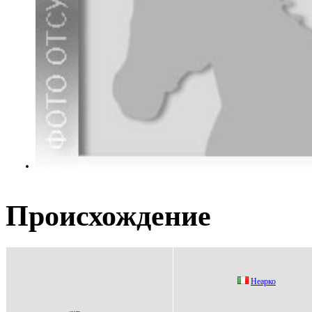
Происхождение
Нeapко