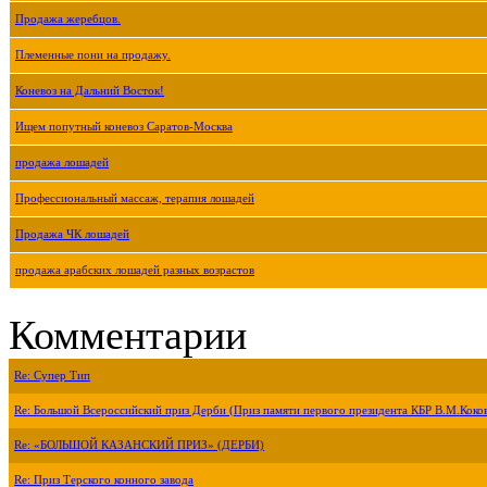
Продажа жеребцов.
Племенные пони на продажу.
Коневоз на Дальний Восток!
Ищем попутный коневоз Саратов-Москва
продажа лошадей
Профессиональный массаж, терапия лошадей
Продажа ЧК лошадей
продажа арабских лошадей разных возрастов
Комментарии
Re: Супер Тип
Re: Большой Всероссийский приз Дерби (Приз памяти первого президента КБР В.М.Коко
Re: «БОЛЬШОЙ КАЗАНСКИЙ ПРИЗ» (ДЕРБИ)
Re: Приз Терского конного завода