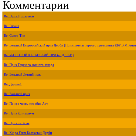
Комментарии
Re: Приз Критериум
Re: Гизана
Re: Супер Тип
Re: Большой Всероссийский приз Дерби (Приз памяти первого президента КБР В.М.Коко
Re: «БОЛЬШОЙ КАЗАНСКИЙ ПРИЗ» (ДЕРБИ)
Re: Приз Терского конного завода
Re: Большой Летний приз
Re: Дерзкий
Re: Большой приз
Re: Приз в честь жеребца Арт
Re: Приз Критериум
Re: Приз им.Абая
Re: Kinga Farm Казахстан Дерби