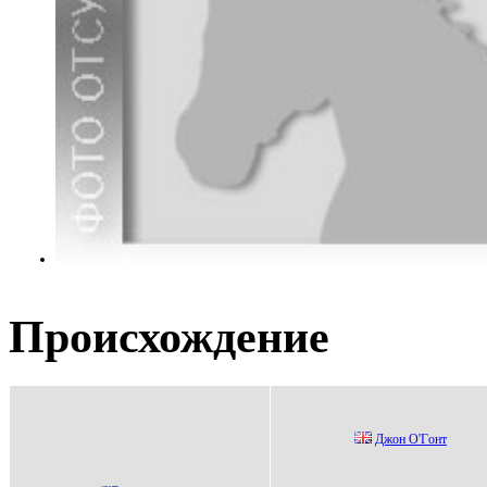
Происхождение
Джoн O'Гoнт