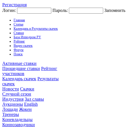
Регистрация
Логин:
Пароль:
Запомнить
Главная
Статьи
Календарь и Результаты скачек
Ставки
База Ипподром.РУ
Рейтинг
Видео скачек
Форум
Поиск
Активные ставки
Прошедшие ставки
Рейтинг
участников
Календарь скачек
Результаты
скачек
Новости
Скачки
Случной сезон
Индустрия
Зал славы
Аукционы
English
Лошади
Жокеи
Тренеры
Коневладельцы
Коннозаводчики