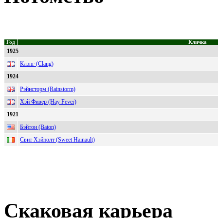
Год
Кличка
1925
Клэнг (Clang)
1924
Рэйнсторм (Rainstorm)
Хэй Фивер (Hay Fever)
1921
Бэйтон (Baton)
Свит Хэйнолт (Sweet Hainault)
Скаковая карьера