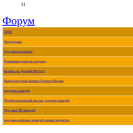
31
Форум
ЦМИ
Полуторник
Продажа жеребцов.
Племенные пони на продажу.
Коневоз на Дальний Восток!
Ищем попутный коневоз Саратов-Москва
продажа лошадей
Профессиональный массаж, терапия лошадей
Продажа ЧК лошадей
продажа арабских лошадей разных возрастов