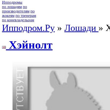
Ипподромы
по лошадям
по
производителям
по
жокеям
по тренерам
по коневладельцам
Ипподром.Ру
»
Лошади
» 
Xэйнолт