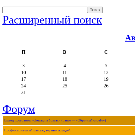
Расширенный поиск
Ав
П
В
С
3
4
5
10
11
12
17
18
19
24
25
26
31
Форум
Выход программы «Лошади в боксах» (ранее — «Обратный отсчёт»)
Профессиональный массаж, терапия лошадей