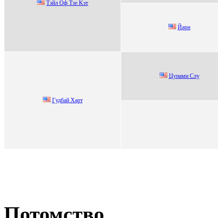
Тэйл Оф Тзe Kэт
Йарн
Цунами Cлу
Гудбай Xаpт
Потомство