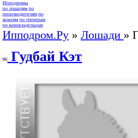
Ипподромы
по лошадям
по
производителям
по
жокеям
по тренерам
по коневладельцам
Ипподром.Ру
»
Лошади
» 
Гудбай Кэт