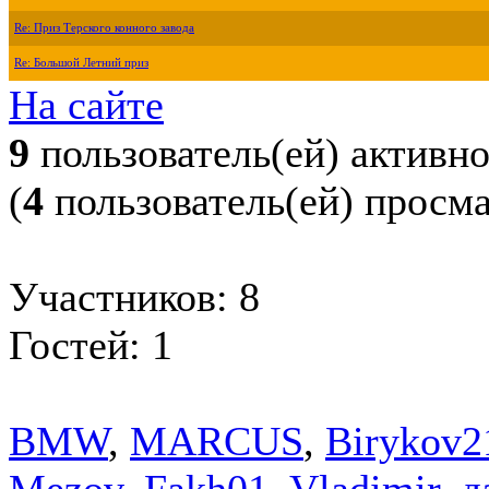
Re: Приз Терского конного завода
Re: Большой Летний приз
На сайте
9
пользователь(ей) активн
(
4
пользователь(ей) просм
Участников: 8
Гостей: 1
BMW
,
MARCUS
,
Birykov2
Mezov
,
Fakh01
,
Vladimir
,
д