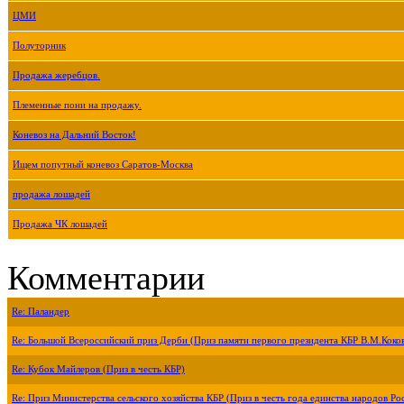
ЦМИ
Полуторник
Продажа жеребцов.
Племенные пони на продажу.
Коневоз на Дальний Восток!
Ищем попутный коневоз Саратов-Москва
продажа лошадей
Продажа ЧК лошадей
Комментарии
Re: Паландер
Re: Большой Всероссийский приз Дерби (Приз памяти первого президента КБР В.М.Коко
Re: Кубок Майлеров (Приз в честь КБР)
Re: Приз Министерства сельского хозяйства КБР (Приз в честь года единства народов Ро