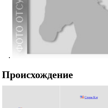
Происхождение
Cтоpм Kэт