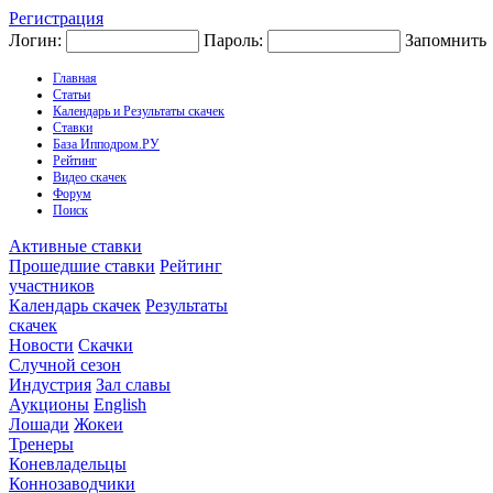
Регистрация
Логин:
Пароль:
Запомнить
Главная
Статьи
Календарь и Результаты скачек
Ставки
База Ипподром.РУ
Рейтинг
Видео скачек
Форум
Поиск
Активные ставки
Прошедшие ставки
Рейтинг
участников
Календарь скачек
Результаты
скачек
Новости
Скачки
Случной сезон
Индустрия
Зал славы
Аукционы
English
Лошади
Жокеи
Тренеры
Коневладельцы
Коннозаводчики