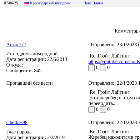
07-06-25
Kpaснодapский ипподpом
Приз Элиты
Комментари
Anzor777
Отправлено:
23/1/2023 
Ипподром - дом родной
Re: Грэйт Лайтинг
Дата регистрации:
22/6/2013
https://youtube.com/sho
Откуда:
0
0
Сообщений:
845
Пропавший без вести
Отправлено:
22/1/2023 
Re: Грэйт Лайтинг
Этот жеребец в этом го
переводить..
0
0
Cherkes98
Отправлено:
22/1/2023 
Re: Грэйт Лайтинг
Глас народа
Жеребец находится в тр
Дата регистрации:
2/2/2019