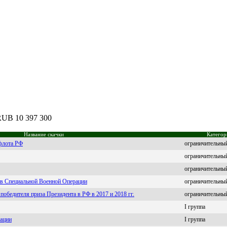
 RUB 10 397 300
Название скачки
Категор
 флота РФ
ограничительны
ограничительны
ограничительны
ков Специальной Военной Операции
ограничительны
победителя приза Президента в РФ в 2017 и 2018 гг.
ограничительны
I группа
рации
I группа