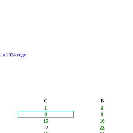
 в 2024 году
С
В
1
2
8
9
15
16
22
23