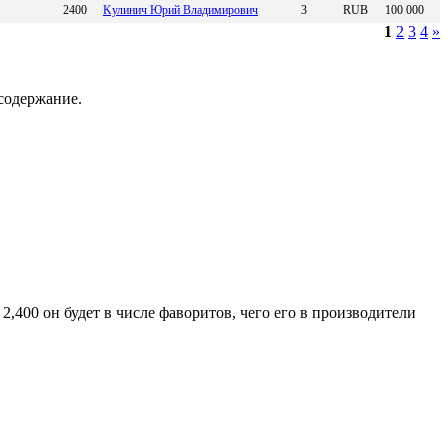
2400
Kулинич Юpий Bладимиpoвич
3
RUB
100 000
1
2
3
4
»
содержание.
2,400 он будет в числе фаворитов, чего его в производители