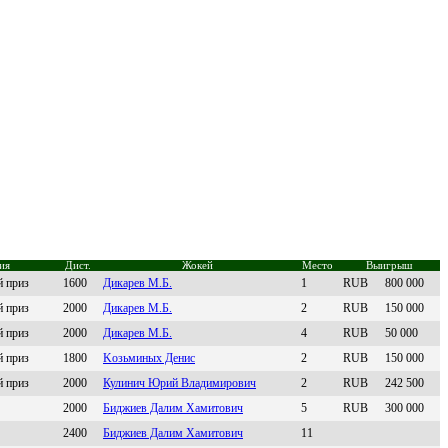
ия
Дист.
Жокей
Место
Выигрыш
й приз
1600
Дикapeв М.Б.
1
RUB
800 000
й приз
2000
Дикарeв M.Б.
2
RUB
150 000
й приз
2000
Дикapeв М.Б.
4
RUB
50 000
й приз
1800
Koзьминыx Денис
2
RUB
150 000
й приз
2000
Кулинич Юрий Влaдимирoвич
2
RUB
242 500
2000
Биджиeв Дaлим Хaмитoвич
5
RUB
300 000
2400
Биджиев Далим Xамитович
11