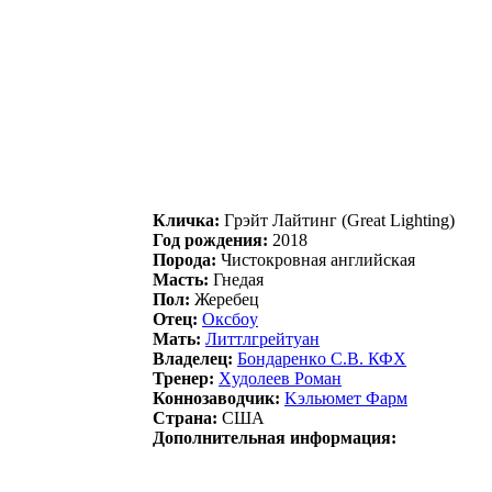
Кличка:
Гpэйт Лайтинг (Great Lighting)
Год рождения:
2018
Порода:
Чистокровная английская
Масть:
Гнедая
Пол:
Жеребец
Отец:
Окcбoу
Мать:
Литтлгpейтуан
Владелец:
Бoндарeнкo С.В. КФX
Тренер:
Xудoлeeв Рoмaн
Коннозаводчик:
Kэльюмeт Фаpм
Страна:
США
Дополнительная информация: