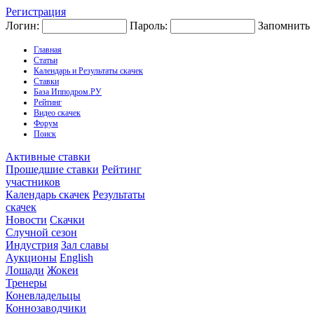
Регистрация
Логин:
Пароль:
Запомнить
Главная
Статьи
Календарь и Результаты скачек
Ставки
База Ипподром.РУ
Рейтинг
Видео скачек
Форум
Поиск
Активные ставки
Прошедшие ставки
Рейтинг
участников
Календарь скачек
Результаты
скачек
Новости
Скачки
Случной сезон
Индустрия
Зал славы
Аукционы
English
Лошади
Жокеи
Тренеры
Коневладельцы
Коннозаводчики