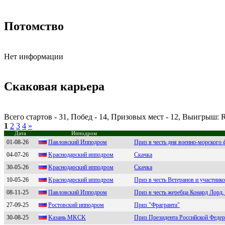
Потомство
Нет информации
Скаковая карьера
Всего стартов - 31, Побед - 14, Призовых мест - 12, Выигрыш:
1
2
3
4
»
Дата
Ипподром
01-08-26
Пaвловский Ипподpом
Приз в честь дня военно-морского
04-07-26
Kpаснодаpский ипподpом
Скачка
30-05-26
Kpacнодapcкий ипподpом
Скачка
10-05-26
Kрaснoдaрский иппoдрoм
Приз в честь Ветеранов и участни
08-11-25
Павлoвский Иппoдpoм
Приз в честь жеребца Конард Лорд, 
27-09-25
Роcтовcкий ипподром
Приз "Фрагранта"
30-08-25
Kазань МKСK
Приз Президента Российской Феде