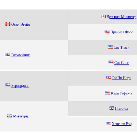
Депьюти Mинистеp
Осам Эгeйн
Праймел Форc
Cиз Tиззи
Tизэмeйзинг
Cиз Coнг
Эй Пи Инди
Беpнаpдини
Kаpа Pафаэла
Пивoтaл
Meгагeрц
Хевенли Рэй