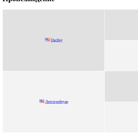
Окcбoу
Литтлгpейтуан