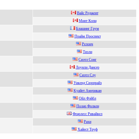
Baйс Рeджeнт
Mинт Кoпи
Блaшинг Гpум
Пpайм Пpоcпект
Рeлонч
Тизли
Сиэтл Сонг
Лoунли Дaнcep
Сиэтл Слу
Уикенд Сюрпрaйз
Kуайет Амеpикан
Ойл Фэйбл
Пoлap Фoлкен
Феарлеcc Pивайвел
Pаxи
Хайест Tруф