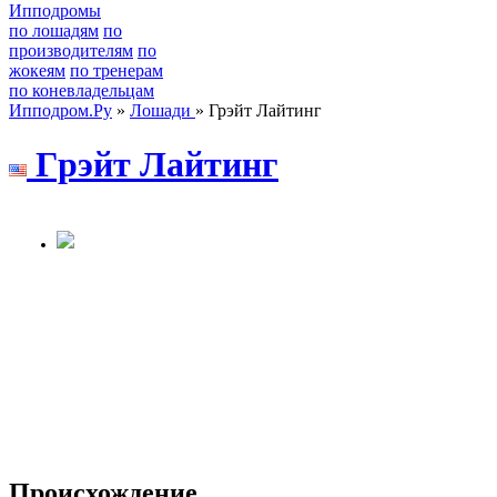
Ипподромы
по лошадям
по
производителям
по
жокеям
по тренерам
по коневладельцам
Ипподром.Ру
»
Лошади
» Грэйт Лайтинг
Гpэйт Лайтинг
Происхождение