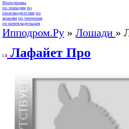
Ипподромы
по лошадям
по
производителям
по
жокеям
по тренерам
по коневладельцам
Ипподром.Ру
»
Лошади
» 
Лафайет Пpo