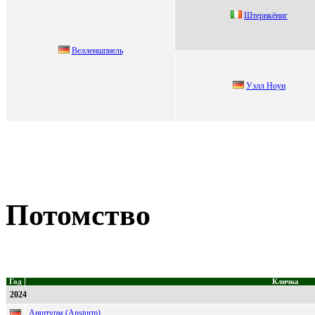
Штepнкёниг
Beллeншпиeль
Уэлл Hоун
Потомство
Год
Кличка
2024
Анштурм (Ansturm)