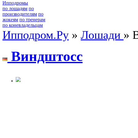
Ипподромы
по лошадям
по
производителям
по
жокеям
по тренерам
по коневладельцам
Ипподром.Ру
»
Лошади
» 
Виндштоcc