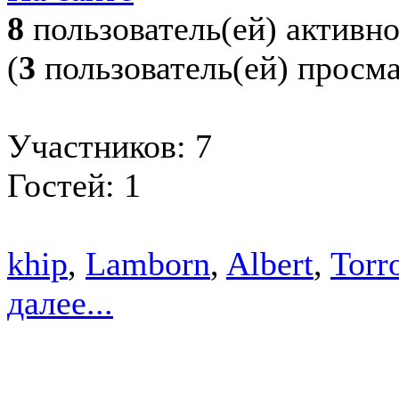
8
пользователь(ей) активн
(
3
пользователь(ей) просм
Участников: 7
Гостей: 1
khip
,
Lamborn
,
Albert
,
Torr
далее...