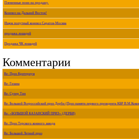
Племенные пони на продажу.
Коневоз на Дальний Восток!
Ищем попутный коневоз Саратов-Москва
продажа лошадей
Продажа ЧК лошадей
Комментарии
Re: Приз Критериум
Re: Гизана
Re: Супер Тип
Re: Большой Всероссийский приз Дерби (Приз памяти первого президента КБР В.М.Коко
Re: «БОЛЬШОЙ КАЗАНСКИЙ ПРИЗ» (ДЕРБИ)
Re: Приз Терского конного завода
Re: Большой Летний приз