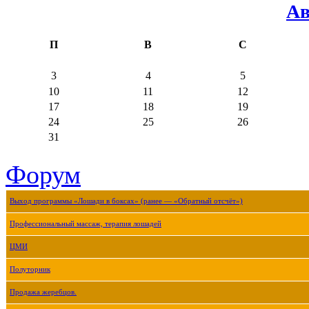
Ав
П
В
С
3
4
5
10
11
12
17
18
19
24
25
26
31
Форум
Выход программы «Лошади в боксах» (ранее — «Обратный отсчёт»)
Профессиональный массаж, терапия лошадей
ЦМИ
Полуторник
Продажа жеребцов.