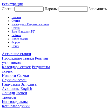
Регистрация
Логин:
Пароль:
Запомнить
Главная
Статьи
Календарь и Результаты скачек
Ставки
База Ипподром.РУ
Рейтинг
Видео скачек
Форум
Поиск
Активные ставки
Прошедшие ставки
Рейтинг
участников
Календарь скачек
Результаты
скачек
Новости
Скачки
Случной сезон
Индустрия
Зал славы
Аукционы
English
Лошади
Жокеи
Тренеры
Коневладельцы
Коннозаводчики