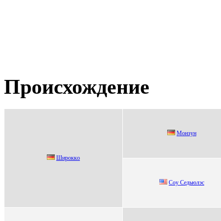
Происхождение
Mонзун
Шиpoккo
Сoу Сeдьюлэc