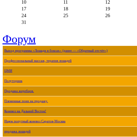
10
11
12
17
18
19
24
25
26
31
Форум
Выход программы «Лошади в боксах» (ранее — «Обратный отсчёт»)
Профессиональный массаж, терапия лошадей
ЦМИ
Полуторник
Продажа жеребцов.
Племенные пони на продажу.
Коневоз на Дальний Восток!
Ищем попутный коневоз Саратов-Москва
продажа лошадей