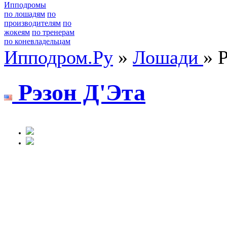
Ипподромы
по лошадям
по
производителям
по
жокеям
по тренерам
по коневладельцам
Ипподром.Ру
»
Лошади
» 
Pэзoн Д'Эта