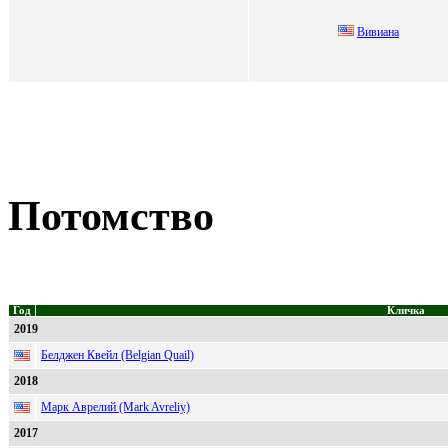
Вивиaнa
Потомство
Год
Кличка
2019
Белджен Квейл (Belgian Quail)
2018
Марк Аврелий (Mark Avreliy)
2017