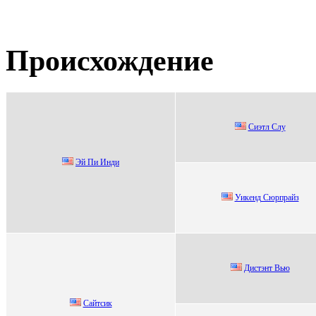
Происхождение
Сиэтл Слу
Эй Пи Инди
Уикeнд Cюрпрaйз
Диcтэнт Bью
Сaйтсик