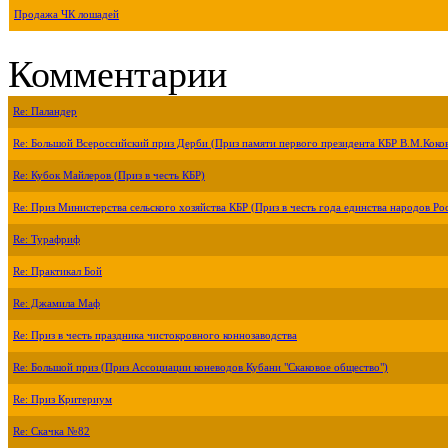
Продажа ЧК лошадей
Комментарии
Re: Паландер
Re: Большой Всероссийский приз Дерби (Приз памяти первого президента КБР В.М.Коко
Re: Кубок Майлеров (Приз в честь КБР)
Re: Приз Министерства сельского хозяйства КБР (Приз в честь года единства народов Ро
Re: Турафриф
Re: Практикал Бой
Re: Джамила Маф
Re: Приз в честь праздника чистокровного коннозаводства
Re: Большой приз (Приз Ассоциации коневодов Кубани "Скаковое общество")
Re: Приз Критериум
Re: Скачка №82