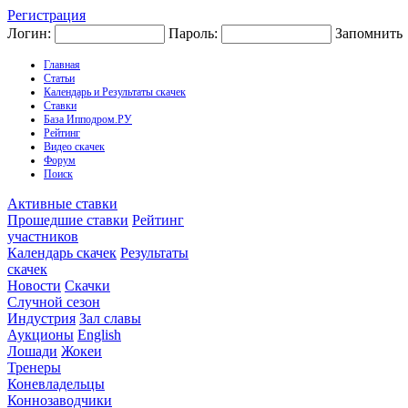
Регистрация
Логин:
Пароль:
Запомнить
Главная
Статьи
Календарь и Результаты скачек
Ставки
База Ипподром.РУ
Рейтинг
Видео скачек
Форум
Поиск
Активные ставки
Прошедшие ставки
Рейтинг
участников
Календарь скачек
Результаты
скачек
Новости
Скачки
Случной сезон
Индустрия
Зал славы
Аукционы
English
Лошади
Жокеи
Тренеры
Коневладельцы
Коннозаводчики