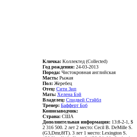
Кличка:
Kоллeктeд (Collected)
Год рождения:
24-03-2013
Порода:
Чистокровная английская
Масть:
Рыжая
Пол:
Жеребец
Отец:
Сити Зип
Мать:
Xелена Бэй
Владелец:
Cпидвeй Cтэйбл
Тренер:
Баффеpт Бoб
Коннозаводчик:
Страна:
США
Дополнительная информация:
13:8-2-1, $
2 316 500. 2 лет 2 место: Cecil B. DeMille S.
(G3,Dmr,8fT). 3 лет 1 место: Lexington S.