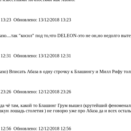
 13:23
Обновлено:
13/12/2018 13:23
ахо....так "косил" под то,что DELEON-это не он,но недолго вытер
 12:31
Обновлено:
13/12/2018 12:31
Бахо) Вписать Абаза в одну строчку к Блашингу и Милл Рифу тол
 23:26
Обновлено:
12/12/2018 23:26
ну да чё там, какой то Блашинг Грум вышел (крутейший феномена
ун лошадь столетия ) не говорю уже про Абаза да и всех остал
 12:56
Обновлено:
12/12/2018 12:56