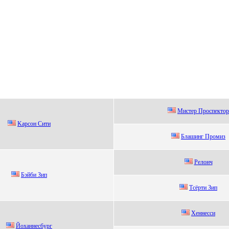
Мистеp Пpoспектop
Kаpсoн Сити
Блашинг Прoмиз
Релoнч
Бэйби Зип
Тсёрти Зип
Xеннесси
Йоxaннесбург