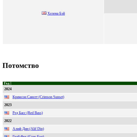
Xелена Бэй
Потомство
Год
2024
Кримсон Сансет (Crimson Sunset)
2023
Ред Басс (Red Bass)
2022
Алиф Дин (Alif Din)
Грэй Фог (Gray Fog)