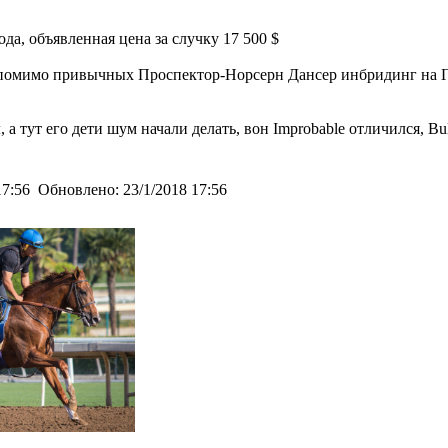
да, объявленная цена за случку 17 500 $
омимо привычных Проспектор-Норсерн Дансер инбридинг на Гавай
 а тут его дети шум начали делать, вон Improbable отличился, Bul
17:56
Обновлено:
23/1/2018 17:56