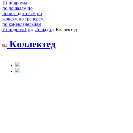
Ипподромы
по лошадям
по
производителям
по
жокеям
по тренерам
по коневладельцам
Ипподром.Ру
»
Лошади
» Коллектед
Kоллeктeд