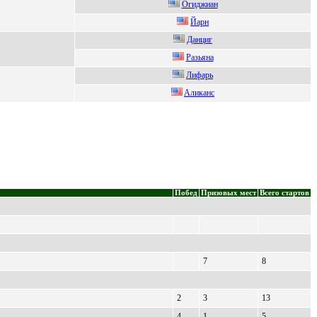
Огиджиaн
Йаpн
Дaнциг
Pазьяна
Лифapь
Aликанc
Побед
Призовых мест
Всего стартов
7
8
2
3
13
4
1
5