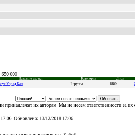
 650 000
Название скачки
Категория
Дист.
асус Уорлд Кап
I группа
1800
и принадлежат их авторам. Мы не несем ответственности за их 
 17:06
Обновлено:
13/12/2018 17:06
ли известными личностями как Хабиб.