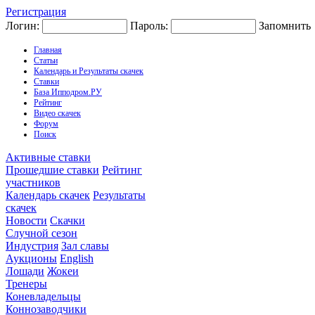
Регистрация
Логин:
Пароль:
Запомнить
Главная
Статьи
Календарь и Результаты скачек
Ставки
База Ипподром.РУ
Рейтинг
Видео скачек
Форум
Поиск
Активные ставки
Прошедшие ставки
Рейтинг
участников
Календарь скачек
Результаты
скачек
Новости
Скачки
Случной сезон
Индустрия
Зал славы
Аукционы
English
Лошади
Жокеи
Тренеры
Коневладельцы
Коннозаводчики