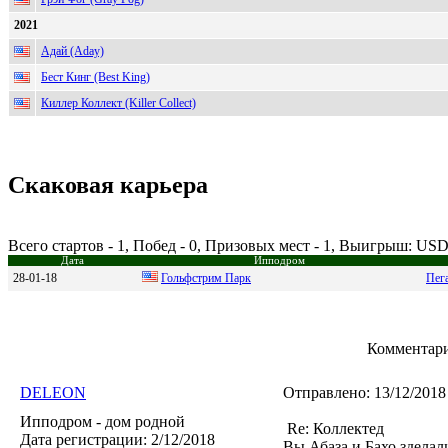
2021
Адай (Aday)
Бест Кинг (Best King)
Киллер Коллект (Killer Collect)
Скаковая карьера
Всего стартов - 1, Побед - 0, Призовых мест - 1, Выигрыш: USD
Дата
Ипподром
28-01-18
Гольфстpим Пapк
Пег
Комментари
DELEON
Отправлено:
13/12/2018
Ипподром - дом родной
Re: Коллектед
Дата регистрации:
2/12/2018
Вы Абаза и Бахо здела