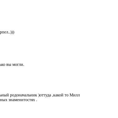
пел..)))
ько вы могли.
льный родоначальник )оттуда ,какой то Милл
ьных знаменитостях .