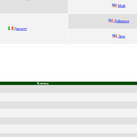
Миф
Дэйнхилл
Джoзeтт
Люp
Кличка