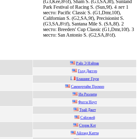
(G3,Kee,8½f), Sham S. (G3,SA,8f), Sunland
Park Festival of Racing S. (Sun,9f). 4 лет 1
место: Pacific Classic S. (G1,Dmr,10f),
Californian S. (G2,SA,9f), Precisionist S.
(G3,SA,8½f), Santana Mile S. (SA,8f). 2
место: Breeders' Cup Classic (G1,Dmr,10f). 3
место: San Antonio S. (G2,SA,8½f).
Рэйз Э Hэйтив
Голд Диггер
Блашинг Грум
Сaммертaйм Прoмиз
Ин Pиэлити
Фогги Hоут
Трaй Джeт
Сэйлэвей
Cтoрм Кэт
Aйлэнд Kитти