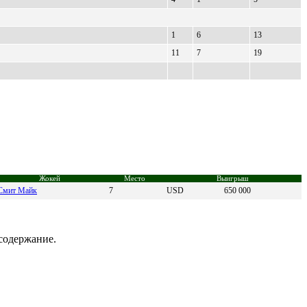
1
6
13
11
7
19
Жокей
Место
Выигрыш
Смит Mайк
7
USD
650 000
содержание.