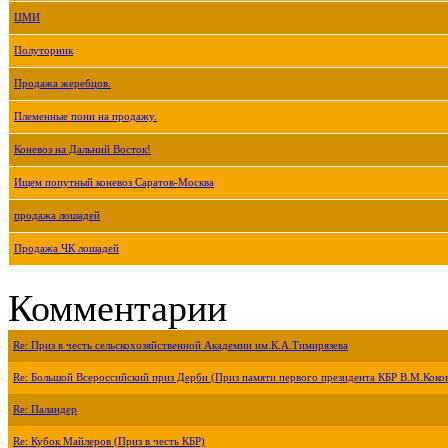
ЦМИ
Полуторник
Продажа жеребцов.
Племенные пони на продажу.
Коневоз на Дальний Восток!
Ищем попутный коневоз Саратов-Москва
продажа лошадей
Продажа ЧК лошадей
Комментарии
Re: Приз в честь сельскохозяйственной Академии им.К.А.Тимирязева
Re: Большой Всероссийский приз Дерби (Приз памяти первого президента КБР В.М.Коко
Re: Паландер
Re: Кубок Майлеров (Приз в честь КБР)