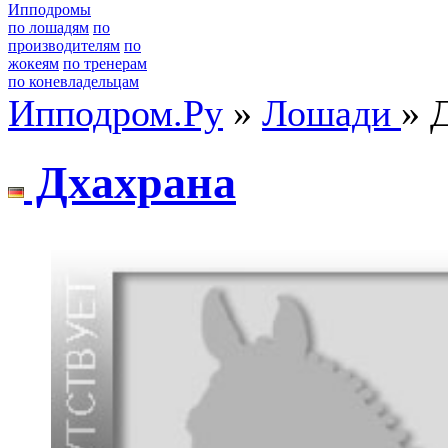
Ипподромы
по лошадям
по
производителям
по
жокеям
по тренерам
по коневладельцам
Ипподром.Ру
»
Лошади
» 
Дхaхрaнa