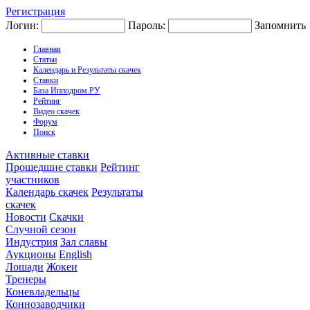
Регистрация
Логин:
Пароль:
Запомнить
Главная
Статьи
Календарь и Результаты скачек
Ставки
База Ипподром.РУ
Рейтинг
Видео скачек
Форум
Поиск
Активные ставки
Прошедшие ставки
Рейтинг
участников
Календарь скачек
Результаты
скачек
Новости
Скачки
Случной сезон
Индустрия
Зал славы
Аукционы
English
Лошади
Жокеи
Тренеры
Коневладельцы
Коннозаводчики