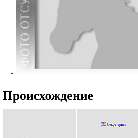
Происхождение
Секpетаpиат