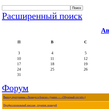
Расширенный поиск
Ав
П
В
С
3
4
5
10
11
12
17
18
19
24
25
26
31
Форум
Выход программы «Лошади в боксах» (ранее — «Обратный отсчёт»)
Профессиональный массаж, терапия лошадей