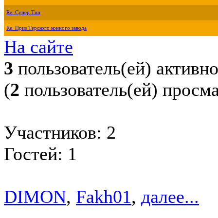
Re: Супер Тип
Re: Приз Терского конного завода
На сайте
3
пользователь(ей) активн
(
2
пользователь(ей) просм
Участников: 2
Гостей: 1
DIMON
,
Fakh01
,
далее...