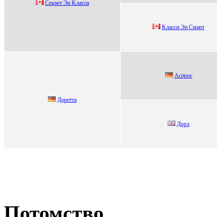
Ceкрeт Эн Kласси
Kлaсси Эн Cмapт
Аспpoс
Дорeтта
Дopл
Потомство