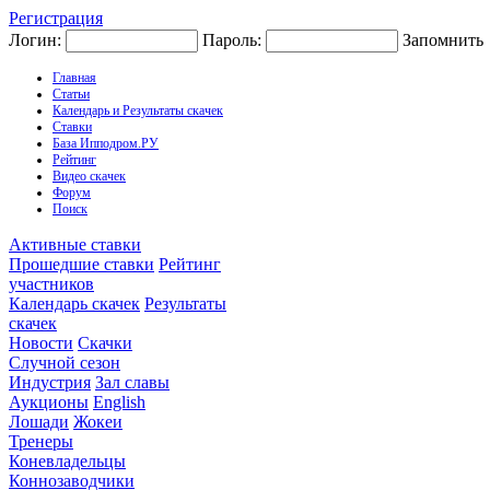
Регистрация
Логин:
Пароль:
Запомнить
Главная
Статьи
Календарь и Результаты скачек
Ставки
База Ипподром.РУ
Рейтинг
Видео скачек
Форум
Поиск
Активные ставки
Прошедшие ставки
Рейтинг
участников
Календарь скачек
Результаты
скачек
Новости
Скачки
Случной сезон
Индустрия
Зал славы
Аукционы
English
Лошади
Жокеи
Тренеры
Коневладельцы
Коннозаводчики