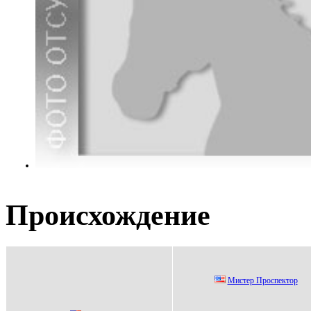
Происхождение
Миcтep Пpocпeктop