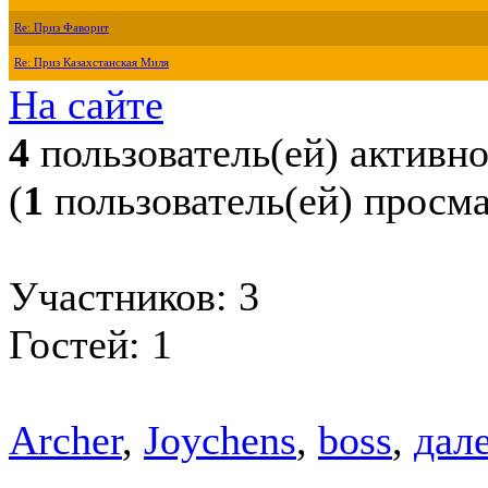
Re: Приз Фаворит
Re: Приз Казахстанская Миля
На сайте
4
пользователь(ей) активн
(
1
пользователь(ей) просм
Участников: 3
Гостей: 1
Archer
,
Joychens
,
boss
,
дале