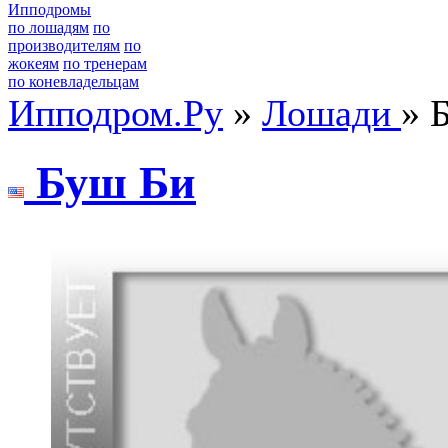
Ипподромы
по лошадям
по
производителям
по
жокеям
по тренерам
по коневладельцам
Ипподром.Ру
»
Лошади
» 
Буш Би