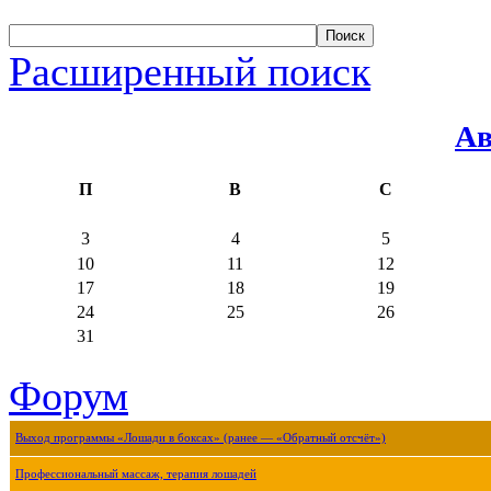
Расширенный поиск
Ав
П
В
С
3
4
5
10
11
12
17
18
19
24
25
26
31
Форум
Выход программы «Лошади в боксах» (ранее — «Обратный отсчёт»)
Профессиональный массаж, терапия лошадей