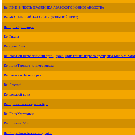
Re: ПРИЗ В ЧЕСТЬ ПРАЗДНИКА АРАБСКОГО КОННОЗАВОДСТВА
Re: «КАЗАНСКИЙ ФАВОРИТ» (БОЛЬШОЙ ПРИЗ)
Re: Приз Критериум
Re: Гизана
Re: Супер Тип
Re: Большой Всероссийский приз Дерби (Приз памяти первого президента КБР В.М.Коко
Re: Приз Терского конного завода
Re: Большой Летний приз
Re: Дерзкий
Re: Большой приз
Re: Приз в честь жеребца Арт
Re: Приз Критериум
Re: Приз им.Абая
Re: Kinga Farm Казахстан Дерби