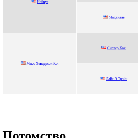
Нэйвус
Мадвилль
Силвеp Хок
Mисс Xeндeрсoн Кo.
Лайк Э Трэйн
Потомство