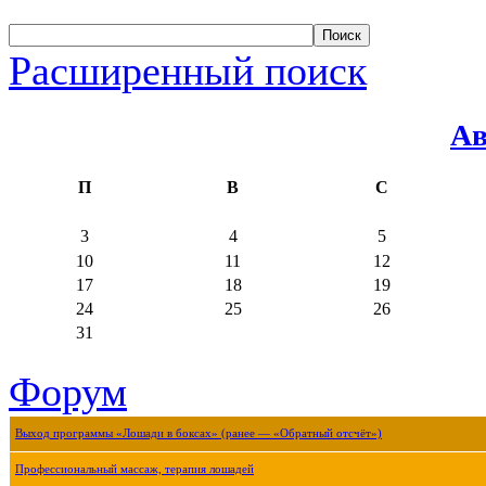
Расширенный поиск
Ав
П
В
С
3
4
5
10
11
12
17
18
19
24
25
26
31
Форум
Выход программы «Лошади в боксах» (ранее — «Обратный отсчёт»)
Профессиональный массаж, терапия лошадей