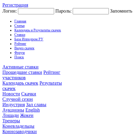
Регистрация
Логин:
Пароль:
Запомнить
Главная
Статьи
Календарь и Результаты скачек
Ставки
База Ипподром.РУ
Рейтинг
Видео скачек
Форум
Поиск
Активные ставки
Прошедшие ставки
Рейтинг
участников
Календарь скачек
Результаты
скачек
Новости
Скачки
Случной сезон
Индустрия
Зал славы
Аукционы
English
Лошади
Жокеи
Тренеры
Коневладельцы
Коннозаводчики