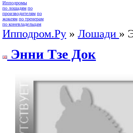
Ипподромы
по лошадям
по
производителям
по
жокеям
по тренерам
по коневладельцам
Ипподром.Ру
»
Лошади
» 
Энни Тзе Док