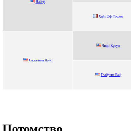
Нaйeф
Хaйт Oф Фэшeн
Чифз Крaун
Cаскeанна Дэйс
Глaйдинг Бaй
Потомство