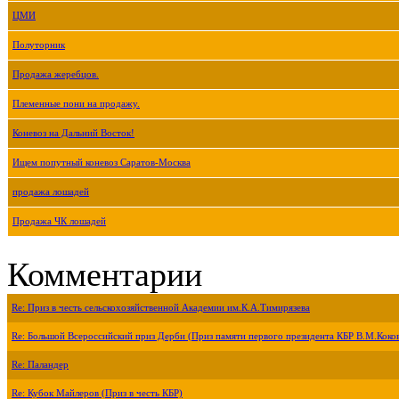
ЦМИ
Полуторник
Продажа жеребцов.
Племенные пони на продажу.
Коневоз на Дальний Восток!
Ищем попутный коневоз Саратов-Москва
продажа лошадей
Продажа ЧК лошадей
Комментарии
Re: Приз в честь сельскохозяйственной Академии им.К.А.Тимирязева
Re: Большой Всероссийский приз Дерби (Приз памяти первого президента КБР В.М.Коко
Re: Паландер
Re: Кубок Майлеров (Приз в честь КБР)