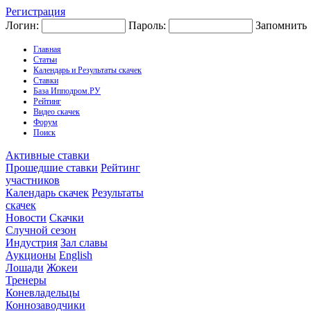
Регистрация
Логин:
Пароль:
Запомнить
Главная
Статьи
Календарь и Результаты скачек
Ставки
База Ипподром.РУ
Рейтинг
Видео скачек
Форум
Поиск
Активные ставки
Прошедшие ставки
Рейтинг
участников
Календарь скачек
Результаты
скачек
Новости
Скачки
Случной сезон
Индустрия
Зал славы
Аукционы
English
Лошади
Жокеи
Тренеры
Коневладельцы
Коннозаводчики