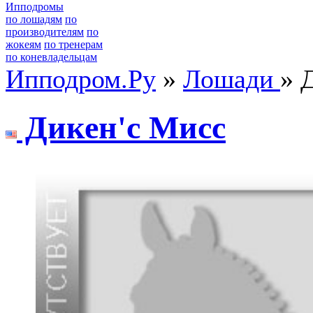
Ипподромы
по лошадям
по
производителям
по
жокеям
по тренерам
по коневладельцам
Ипподром.Ру
»
Лошади
» 
Дикен'c Mиcc