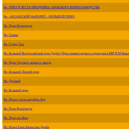
Re: ПРИЗ В ЧЕСТЬ ПРАЗДНИКА АРАБСКОГО КОННОЗАВОДСТВА
Re: «КАЗАНСКИЙ ФАВОРИТ» (БОЛЬШОЙ ПРИЗ)
Re: Приз Критериум
Re: Гизана
Re: Супер Тип
Re: Большой Всероссийский приз Дерби (Приз памяти первого президента КБР В.М.Коко
Re: Приз Терского конного завода
Re: Большой Летний приз
Re: Дерзкий
Re: Большой приз
Re: Приз в честь жеребца Арт
Re: Приз Критериум
Re: Приз им.Абая
Re: Kinga Farm Казахстан Дерби