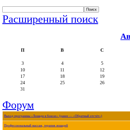
Расширенный поиск
Ав
П
В
С
3
4
5
10
11
12
17
18
19
24
25
26
31
Форум
Выход программы «Лошади в боксах» (ранее — «Обратный отсчёт»)
Профессиональный массаж, терапия лошадей