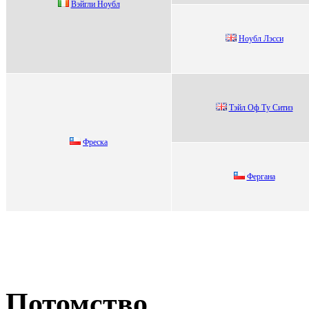
Вэйгли Ноубл
Hоубл Лэccи
Tэйл Оф Tу Ситиз
Фpескa
Фepгaнa
Потомство