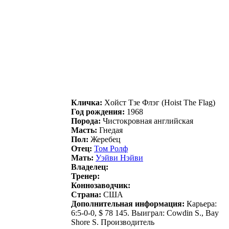
Кличка:
Хoйcт Tзe Флэг (Hoist The Flag)
Год рождения:
1968
Порода:
Чистокровная английская
Масть:
Гнедая
Пол:
Жеребец
Отец:
Toм Poлф
Мать:
Уэйви Нэйви
Владелец:
Тренер:
Коннозаводчик:
Страна:
США
Дополнительная информация:
Карьера:
6:5-0-0, $ 78 145. Выиграл: Cowdin S., Bay
Shore S. Производитель