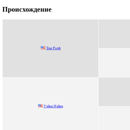
Происхождение
Toм Poлф
Уэйви Нэйви