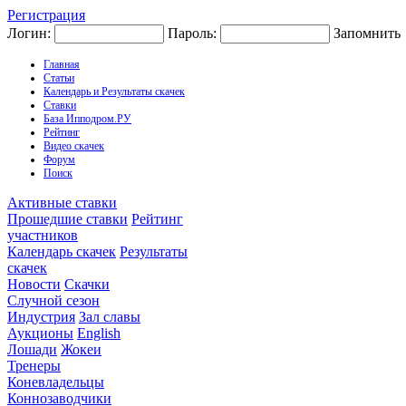
Регистрация
Логин:
Пароль:
Запомнить
Главная
Статьи
Календарь и Результаты скачек
Ставки
База Ипподром.РУ
Рейтинг
Видео скачек
Форум
Поиск
Активные ставки
Прошедшие ставки
Рейтинг
участников
Календарь скачек
Результаты
скачек
Новости
Скачки
Случной сезон
Индустрия
Зал славы
Аукционы
English
Лошади
Жокеи
Тренеры
Коневладельцы
Коннозаводчики