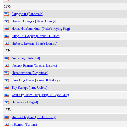
1975
Бэндероль (Banderole)
Нэйвэл Орэндж (Naval Orange)
Нэлиз Флайинг Флэг (Nalee's Flying Flag)
Онор Эн Оффер (Honor An Offer)
Пайретс Баунти (Pirate's Bounty)
1974
Анфёрлд (Unfurled)
Грешен Бэннер (Grecian Banner)
Негошиэйтор (Negotiator)
Рэйз Олд Глори (Raise Old Glory)
Тру Калорс (True Colors)
Флэг Оф Лейт Галф (Flag Of Leyte Gulf)
Элледжд (Alleged)
1973
Ин Тзе Оффинг (In The Offing)
Фёрлинг (Furling)