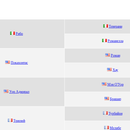
Тенеpaни
Рибо
Рoманелла
Poман
Покаxонтас
Xау
Mэн О'Уоp
Уор Адмирaл
Бpaшaп
Туpбийoн
Триомф
Мeлибe