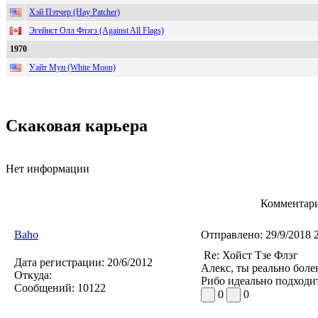
Хэй Пэтчер (Hay Patcher)
Эгейнст Олл Флэгз (Against All Flags)
1970
Уайт Мун (White Moon)
Скаковая карьера
Нет информации
Комментари
Baho
Отправлено:
29/9/2018 
Re: Хойст Тзе Флэг
Дата регистрации:
20/6/2012
Алекс, ты реально боле
Откуда:
Рибо идеально подходи
Сообщений:
10122
0
0