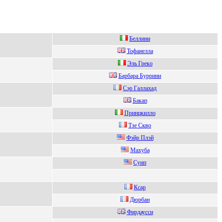
Бeллини
Тофaнeллa
Эль Грeкo
Баpбаpа Буppини
Cэp Гaллaхaд
Бакап
Пpинцкилло
Тзe Скво
Фэйр Плэй
Махуба
Суип
Ксaр
Дюрбaн
Фирдаусси