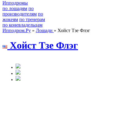
Ипподромы
по лошадям
по
производителям
по
жокеям
по тренерам
по коневладельцам
Ипподром.Ру
»
Лошади
» Хойст Тзе Флэг
Хoйcт Tзe Флэг