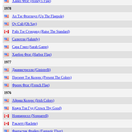
Ханиз Флэг (Honey's Flag)
1978
Ап Тзе Флэгпоул (Up The Flagpole)
Оу Сэй (Oh Say)
Рэйз Тзе Стэндард (Raise The Standard)
Салютли (Salutely)
Сара Гэмп (Sarah Gamp)
Харбор Флэг (Harbor Flag)
1977
Джинистрелли (Ginistrelli)
Презент Тзе Колорс (Present The Colors)
Френч Флэг (French Flag)
1976
Айриш Колорс (Irish Colors)
Краун Тзи Гуд (Crown Thy Good)
Нонпаррелл (Nonparrell)
Рэклетт (Raclette)
Фантастик Флайер (Fantastic Flyer)