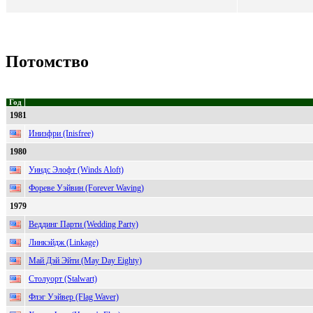
Потомство
Год
1981
Инизфри (Inisfree)
1980
Уиндс Элофт (Winds Aloft)
Фореве Уэйвин (Forever Waving)
1979
Веддинг Парти (Wedding Party)
Линкэйдж (Linkage)
Май Дэй Эйти (May Day Eighty)
Столуорт (Stalwart)
Флэг Уэйвер (Flag Waver)