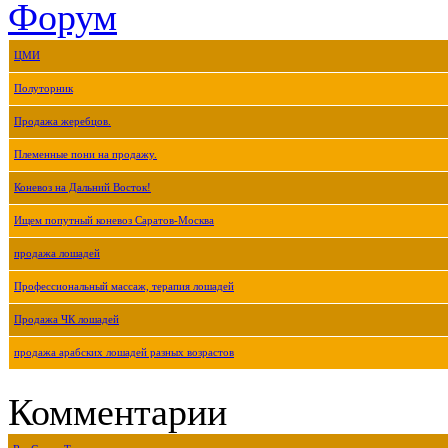
Форум
ЦМИ
Полуторник
Продажа жеребцов.
Племенные пони на продажу.
Коневоз на Дальний Восток!
Ищем попутный коневоз Саратов-Москва
продажа лошадей
Профессиональный массаж, терапия лошадей
Продажа ЧК лошадей
продажа арабских лошадей разных возрастов
Комментарии