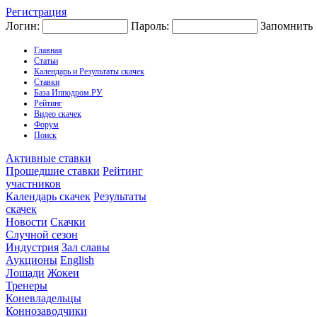
Регистрация
Логин:
Пароль:
Запомнить
Главная
Статьи
Календарь и Результаты скачек
Ставки
База Ипподром.РУ
Рейтинг
Видео скачек
Форум
Поиск
Активные ставки
Прошедшие ставки
Рейтинг
участников
Календарь скачек
Результаты
скачек
Новости
Скачки
Случной сезон
Индустрия
Зал славы
Аукционы
English
Лошади
Жокеи
Тренеры
Коневладельцы
Коннозаводчики