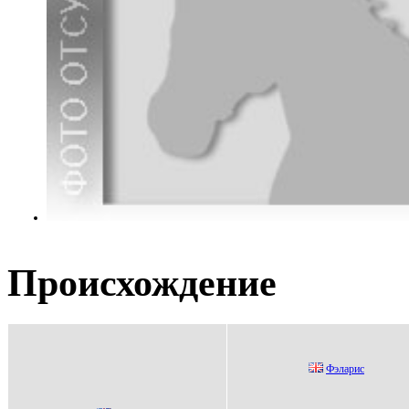
Происхождение
Фэлaриc