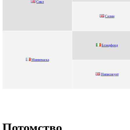
Cикл
Cилин
Блэндфорд
Миннeваcка
Ниписикуит
Потомство