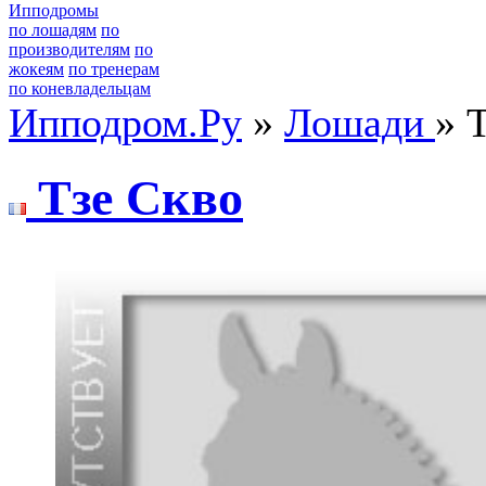
Ипподромы
по лошадям
по
производителям
по
жокеям
по тренерам
по коневладельцам
Ипподром.Ру
»
Лошади
» 
Tзe Сквo