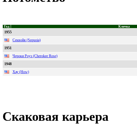
Год
Кличка
1955
Секвойя (Sequoia)
1951
Чероки Роуз (Cherokee Rose)
1948
Хау (How)
Скаковая карьера