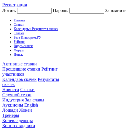
Регистрация
Логин:
Пароль:
Запомнить
Главная
Статьи
Календарь и Результаты скачек
Ставки
База Ипподром.РУ
Рейтинг
Видео скачек
Форум
Поиск
Активные ставки
Прошедшие ставки
Рейтинг
участников
Календарь скачек
Результаты
скачек
Новости
Скачки
Случной сезон
Индустрия
Зал славы
Аукционы
English
Лошади
Жокеи
Тренеры
Коневладельцы
Коннозаводчики