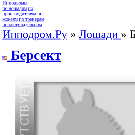
Ипподромы
по лошадям
по
производителям
по
жокеям
по тренерам
по коневладельцам
Ипподром.Ру
»
Лошади
» 
Беpсект