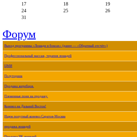
17
18
19
24
25
26
31
Форум
Выход программы «Лошади в боксах» (ранее — «Обратный отсчёт»)
Профессиональный массаж, терапия лошадей
ЦМИ
Полуторник
Продажа жеребцов.
Племенные пони на продажу.
Коневоз на Дальний Восток!
Ищем попутный коневоз Саратов-Москва
продажа лошадей
Продажа ЧК лошадей