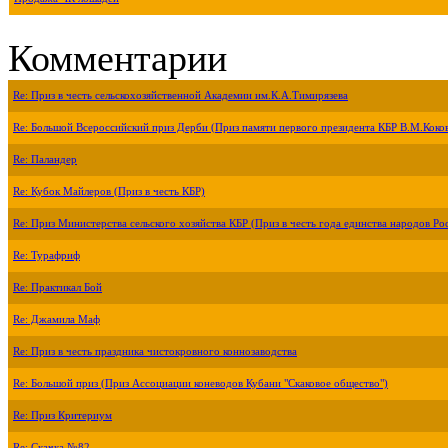
Комментарии
Re: Приз в честь сельскохозяйственной Академии им.К.А.Тимирязева
Re: Большой Всероссийский приз Дерби (Приз памяти первого президента КБР В.М.Коко
Re: Паландер
Re: Кубок Майлеров (Приз в честь КБР)
Re: Приз Министерства сельского хозяйства КБР (Приз в честь года единства народов Ро
Re: Турафриф
Re: Практикал Бой
Re: Джамила Маф
Re: Приз в честь праздника чистокровного коннозаводства
Re: Большой приз (Приз Ассоциации коневодов Кубани "Скаковое общество")
Re: Приз Критериум
Re: Скачка №82