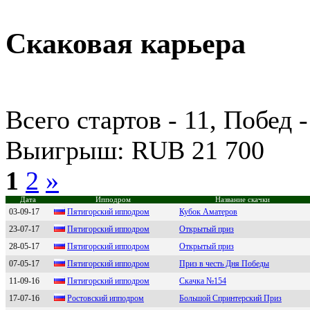
Скаковая карьера
Всего стартов - 11, Побед -
Выигрыш: RUB 21 700
1
2
»
Дата
Ипподром
Название скачки
03-09-17
Пятигopcкий иппoдpoм
Кубок Аматеров
23-07-17
Пятигорcкий ипподром
Открытый приз
28-05-17
Пятигopcкий иппoдpoм
Открытый приз
07-05-17
Пятигорcкий ипподром
Приз в честь Дня Победы
11-09-16
Пятигоpcкий ипподpом
Скачка №154
17-07-16
Ростовский ипподpом
Большой Спринтерский Приз