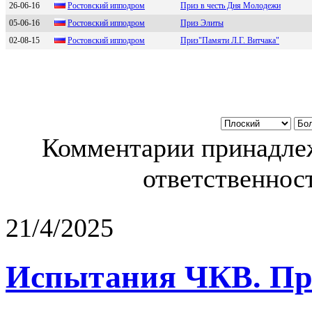
26-06-16
Роcтовcкий ипподром
Приз в честь Дня Молодежи
05-06-16
Pостовский ипподром
Приз Элиты
02-08-15
Рoстoвский иппoдpoм
Приз"Памяти Л.Г. Витчака"
Комментарии принадлеж
ответственност
21/4/2025
Испытания ЧКВ. Пра