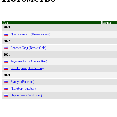
Год
Кличка
2023
Драгоценность (Dragocennost)
2022
Браслет Голд (Braslet Gold)
2021
Аделина Бест (Adelina Best)
Бест Стрим (Best Streem)
2020
Бунчук (Bunchuk)
Лютобор (Lutobor)
Перси Босс (Persi Boss)