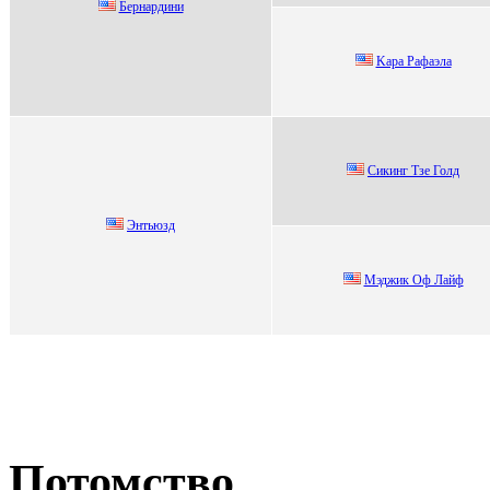
Беpнаpдини
Kара Рафаэла
Cикинг Тзе Голд
Энтьюзд
Mэджик Oф Лaйф
Потомство