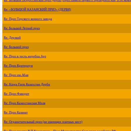
Re: Большой Всероссийский приз Дерби (Приз памяти первого президента КБР В.М.Коко
Re: «БОЛЬШОЙ КАЗАНСКИЙ ПРИЗ» (ДЕРБИ)
Re: Приз Терского конного завода
Re: Большой Летний приз
Re: Дерзкий
Re: Большой приз
Re: Приз в честь жеребца Арт
Re: Приз Критериум
Re: Приз им.Абая
Re: Kinga Farm Казахстан Дерби
Re: Приз Фаворит
Re: Приз Казахстанская Миля
Re: Приз Казанат
Re: Ограничительный приз (не имеющих платных мест)