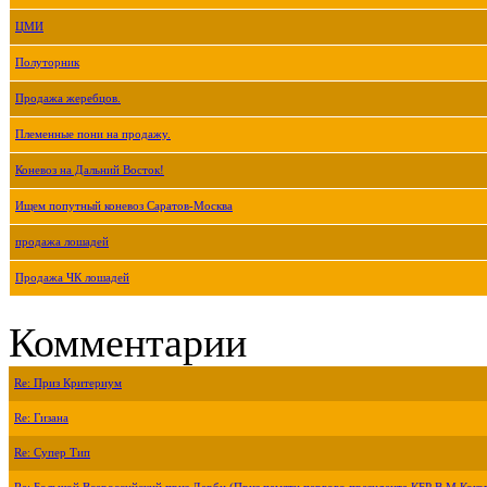
ЦМИ
Полуторник
Продажа жеребцов.
Племенные пони на продажу.
Коневоз на Дальний Восток!
Ищем попутный коневоз Саратов-Москва
продажа лошадей
Продажа ЧК лошадей
Комментарии
Re: Приз Критериум
Re: Гизана
Re: Супер Тип