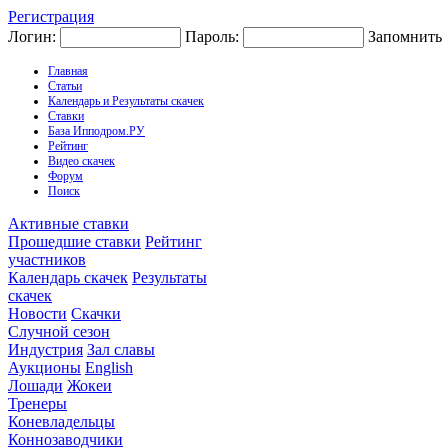
Регистрация
Логин:
Пароль:
Запомнить
Главная
Статьи
Календарь и Результаты скачек
Ставки
База Ипподром.РУ
Рейтинг
Видео скачек
Форум
Поиск
Активные ставки
Прошедшие ставки
Рейтинг
участников
Календарь скачек
Результаты
скачек
Новости
Скачки
Случной сезон
Индустрия
Зал славы
Аукционы
English
Лошади
Жокеи
Тренеры
Коневладельцы
Коннозаводчики