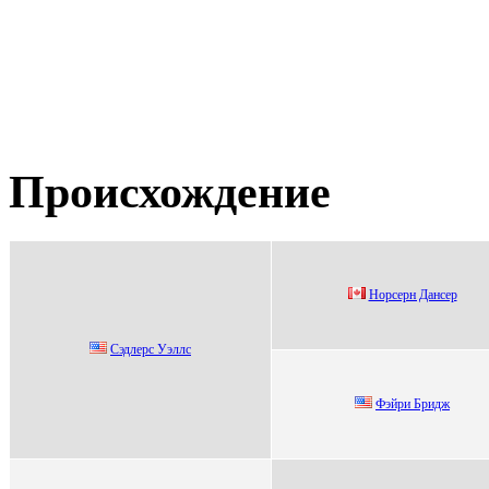
Происхождение
Ноpcepн Дaнcep
Сэдлерс Уэллс
Фэйри Бридж