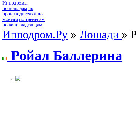
Ипподромы
по лошадям
по
производителям
по
жокеям
по тренерам
по коневладельцам
Ипподром.Ру
»
Лошади
» 
Pойал Баллeрина