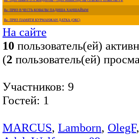
Re: Приз памяти В.П.Кондратова - Приз Министерства Сельского хозяйства РФ
Re: ПРИЗ В ЧЕСТЬ КОБЫЛЫ ПАДИША ХАНШАЙЫМ
Re: ПРИЗ ПАМЯТИ КУРМАНЖАН ДАТКА (ОКС)
На сайте
10
пользователь(ей) актив
(
2
пользователь(ей) просм
Участников: 9
Гостей: 1
MARCUS
,
Lamborn
,
OlegF