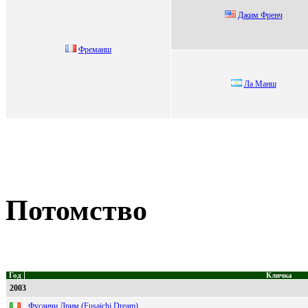
Джим Фрeнч
Фрeмaнш
Лa Maнш
Потомство
Год
Кличка
2003
Фусаичи Дрим (Fusaichi Dream)