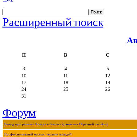
Расширенный поиск
Ав
П
В
С
3
4
5
10
11
12
17
18
19
24
25
26
31
Форум
Выход программы «Лошади в боксах» (ранее — «Обратный отсчёт»)
Профессиональный массаж, терапия лошадей