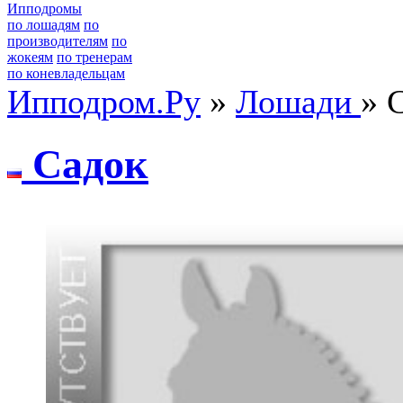
Ипподромы
по лошадям
по
производителям
по
жокеям
по тренерам
по коневладельцам
Ипподром.Ру
»
Лошади
» 
Сaдoк