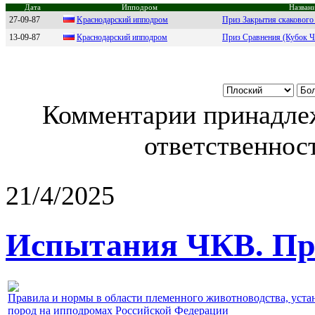
Дата
Ипподром
Названи
27-09-87
Kpacнодapcкий ипподpом
Приз Закрытия скакового 
13-09-87
Кpacнoдapcкий иппoдpoм
Приз Сравнения (Кубок 
Комментарии принадлеж
ответственност
21/4/2025
Испытания ЧКВ. Пра
Правила и нормы в области племенного животноводства, уст
пород на ипподромах Российской Федерации