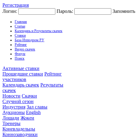
Регистрация
Логин:
Пароль:
Запомнить
Главная
Статьи
Календарь и Результаты скачек
Ставки
База Ипподром.РУ
Рейтинг
Видео скачек
Форум
Поиск
Активные ставки
Прошедшие ставки
Рейтинг
участников
Календарь скачек
Результаты
скачек
Новости
Скачки
Случной сезон
Индустрия
Зал славы
Аукционы
English
Лошади
Жокеи
Тренеры
Коневладельцы
Коннозаводчики