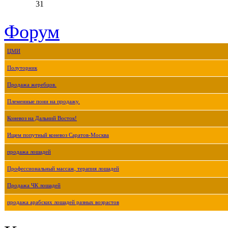
31
Форум
ЦМИ
Полуторник
Продажа жеребцов.
Племенные пони на продажу.
Коневоз на Дальний Восток!
Ищем попутный коневоз Саратов-Москва
продажа лошадей
Профессиональный массаж, терапия лошадей
Продажа ЧК лошадей
продажа арабских лошадей разных возрастов