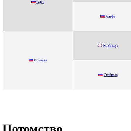
Aден
Aльфa
Крэйгxауз
Cопочка
Cкабиoза
Потомство