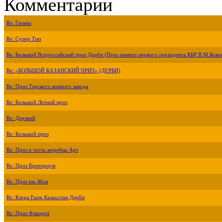
Комментарии
Re: Гизана
Re: Супер Тип
Re: Большой Всероссийский приз Дерби (Приз памяти первого президента КБР В.М.Коко
Re: «БОЛЬШОЙ КАЗАНСКИЙ ПРИЗ» (ДЕРБИ)
Re: Приз Терского конного завода
Re: Большой Летний приз
Re: Дерзкий
Re: Большой приз
Re: Приз в честь жеребца Арт
Re: Приз Критериум
Re: Приз им.Абая
Re: Kinga Farm Казахстан Дерби
Re: Приз Фаворит