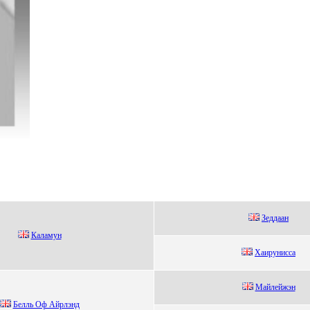
Зеддaaн
Каламун
Хaируниcca
Майлейжэн
Белль Oф Айpлэнд