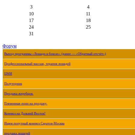
3
4
10
11
17
18
24
25
31
Форум
Выход программы «Лошади в боксах» (ранее — «Обратный отсчёт»)
Профессиональный массаж, терапия лошадей
ЦМИ
Полуторник
Продажа жеребцов.
Племенные пони на продажу.
Коневоз на Дальний Восток!
Ищем попутный коневоз Саратов-Москва
продажа лошадей