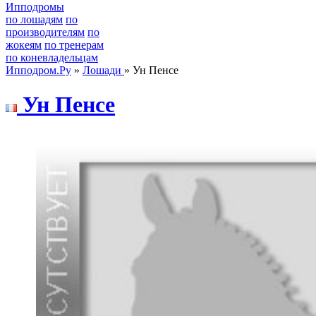
Ипподромы
по лошадям
по
производителям
по
жокеям
по тренерам
по коневладельцам
Ипподром.Ру
»
Лошади
» Ун Пенсе
Ун Пенсе