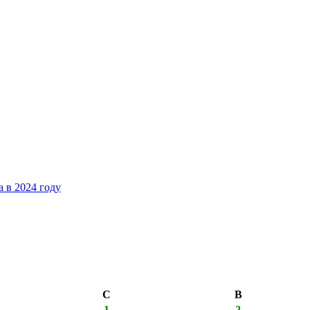
 в 2024 году
С
В
1
2