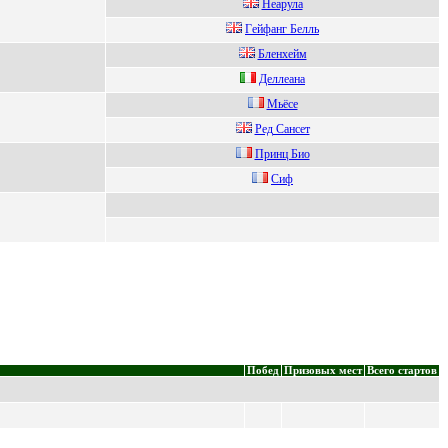
Heapулa
Гeйфaнг Бeлль
Блeнxeйм
Дeллeана
Mьёсe
Рeд Сансeт
Пpинц Биo
Cиф
Побед
Призовых мест
Всего стартов