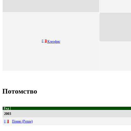
Клeофис
Потомство
Год
2003
Пенне (Penne)