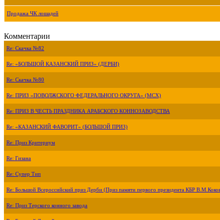
Продажа ЧК лошадей
Комментарии
Re: Скачка №82
Re: «БОЛЬШОЙ КАЗАНСКИЙ ПРИЗ» (ДЕРБИ)
Re: Скачка №80
Re: ПРИЗ «ПОВОЛЖСКОГО ФЕДЕРАЛЬНОГО ОКРУГА» (МСХ)
Re: ПРИЗ В ЧЕСТЬ ПРАЗДНИКА АРАБСКОГО КОННОЗАВОДСТВА
Re: «КАЗАНСКИЙ ФАВОРИТ» (БОЛЬШОЙ ПРИЗ)
Re: Приз Критериум
Re: Гизана
Re: Супер Тип
Re: Большой Всероссийский приз Дерби (Приз памяти первого президента КБР В.М.Коко
Re: Приз Терского конного завода