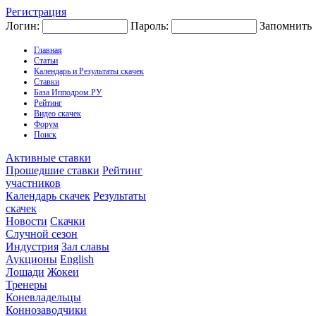
Регистрация
Логин:
Пароль:
Запомнить
Главная
Статьи
Календарь и Результаты скачек
Ставки
База Ипподром.РУ
Рейтинг
Видео скачек
Форум
Поиск
Активные ставки
Прошедшие ставки
Рейтинг
участников
Календарь скачек
Результаты
скачек
Новости
Скачки
Случной сезон
Индустрия
Зал славы
Аукционы
English
Лошади
Жокеи
Тренеры
Коневладельцы
Коннозаводчики