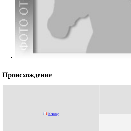
Происхождение
Кенмаp