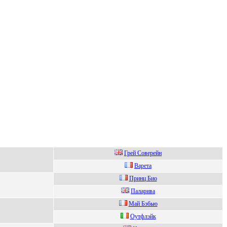
Грей Соверейн
Вapeтa
Пpинц Биo
Пaлaривa
Мaй Бэбью
Oутфлэйк