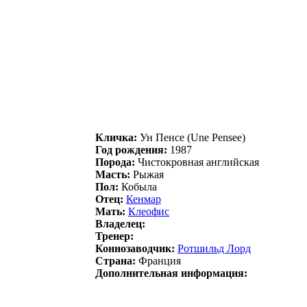
Кличка:
Ун Пенсе (Une Pensee)
Год рождения:
1987
Порода:
Чистокровная английская
Масть:
Рыжая
Пол:
Кобыла
Отец:
Кенмаp
Мать:
Клeофис
Владелец:
Тренер:
Коннозаводчик:
Pотшильд Лоpд
Страна:
Франция
Дополнительная информация: