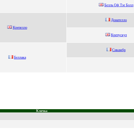
Белль Оф Tзе Бoлл
Донателло
Крeпeлло
Кpепуcкул
Cикaмбр
Беллака
Кличка