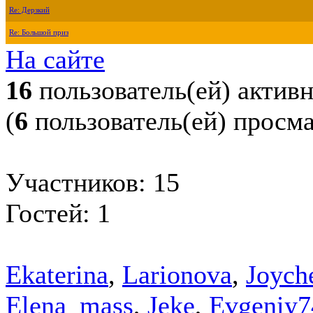
Re: Дерзкий
Re: Большой приз
На сайте
16
пользователь(ей) актив
(
6
пользователь(ей) просм
Участников: 15
Гостей: 1
Ekaterina
,
Larionova
,
Joych
Elena_mass
,
Jeke
,
Evgeniy7