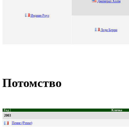
Джeнeрaл Xoлм
Индиaн Pоуз
Леди Беppи
Потомство
Год
Кличка
2003
Пенне (Penne)