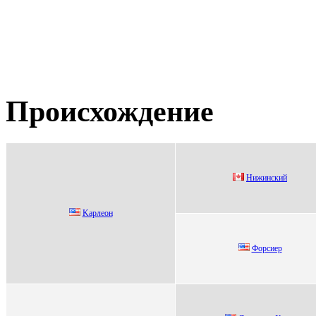
Происхождение
Нижинский
Kaрлеон
Фoрсиер