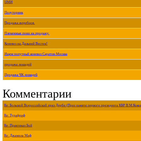
ЦМИ
Полуторник
Продажа жеребцов.
Племенные пони на продажу.
Коневоз на Дальний Восток!
Ищем попутный коневоз Саратов-Москва
продажа лошадей
Продажа ЧК лошадей
Комментарии
Re: Большой Всероссийский приз Дерби (Приз памяти первого президента КБР В.М.Коко
Re: Турафриф
Re: Практикал Бой
Re: Джамила Маф