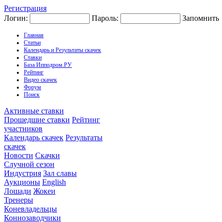
Регистрация
Логин:
Пароль:
Запомнить
Главная
Статьи
Календарь и Результаты скачек
Ставки
База Ипподром.РУ
Рейтинг
Видео скачек
Форум
Поиск
Активные ставки
Прошедшие ставки
Рейтинг
участников
Календарь скачек
Результаты
скачек
Новости
Скачки
Случной сезон
Индустрия
Зал славы
Аукционы
English
Лошади
Жокеи
Тренеры
Коневладельцы
Коннозаводчики