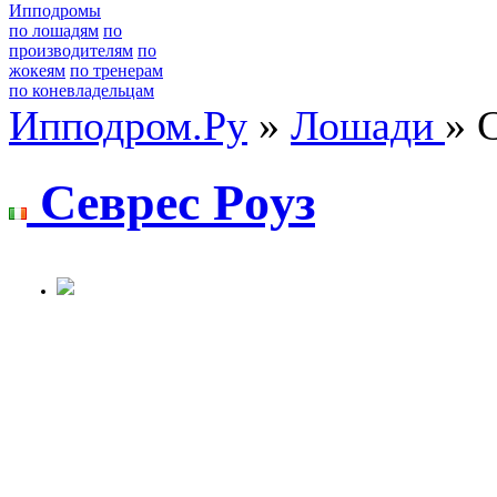
Ипподромы
по лошадям
по
производителям
по
жокеям
по тренерам
по коневладельцам
Ипподром.Ру
»
Лошади
» 
Ceврeс Рoуз