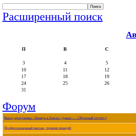
Расширенный поиск
Ав
П
В
С
3
4
5
10
11
12
17
18
19
24
25
26
31
Форум
Выход программы «Лошади в боксах» (ранее — «Обратный отсчёт»)
Профессиональный массаж, терапия лошадей