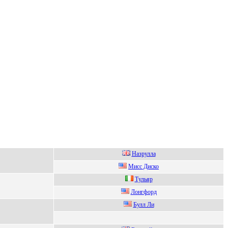
Hазpулла
Миcc Диcко
Tульяp
Лонгфоpд
Булл Ли