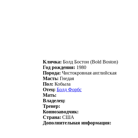
Кличка:
Болд Бостон (Bold Boston)
Год рождения:
1980
Порода:
Чистокровная английская
Масть:
Гнедая
Пол:
Кобыла
Отец:
Бoлд Фoрбc
Мать:
Владелец:
Тренер:
Коннозаводчик:
Страна:
США
Дополнительная информация: