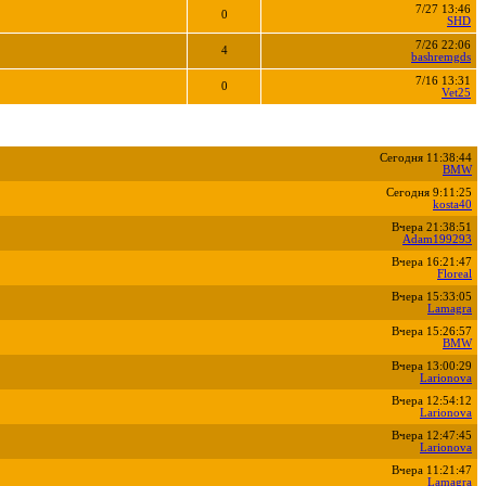
7/27 13:46
0
SHD
7/26 22:06
4
bashremgds
7/16 13:31
0
Vet25
Сегодня 11:38:44
BMW
Сегодня 9:11:25
kosta40
Вчера 21:38:51
Adam199293
Вчера 16:21:47
Floreal
Вчера 15:33:05
Lamagra
Вчера 15:26:57
BMW
Вчера 13:00:29
Larionova
Вчера 12:54:12
Larionova
Вчера 12:47:45
Larionova
Вчера 11:21:47
Lamagra