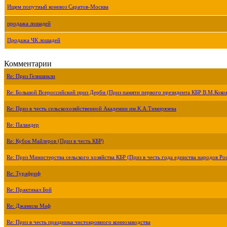
Ищем попутный коневоз Саратов-Москва
продажа лошадей
Продажа ЧК лошадей
Комментарии
Re: Приз Гелишикли
Re: Большой Всероссийский приз Дерби (Приз памяти первого президента КБР В.М.Коко
Re: Приз в честь сельскохозяйственной Академии им.К.А.Тимирязева
Re: Паландер
Re: Кубок Майлеров (Приз в честь КБР)
Re: Приз Министерства сельского хозяйства КБР (Приз в честь года единства народов Ро
Re: Турафриф
Re: Практикал Бой
Re: Джамила Маф
Re: Приз в честь праздника чистокровного коннозаводства