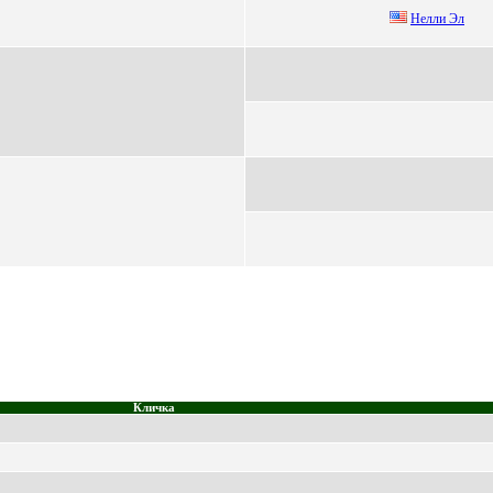
Hелли Эл
Кличка