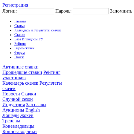
Регистрация
Логин:
Пароль:
Запомнить
Главная
Статьи
Календарь и Результаты скачек
Ставки
База Ипподром.РУ
Рейтинг
Видео скачек
Форум
Поиск
Активные ставки
Прошедшие ставки
Рейтинг
участников
Календарь скачек
Результаты
скачек
Новости
Скачки
Случной сезон
Индустрия
Зал славы
Аукционы
English
Лошади
Жокеи
Тренеры
Коневладельцы
Коннозаводчики