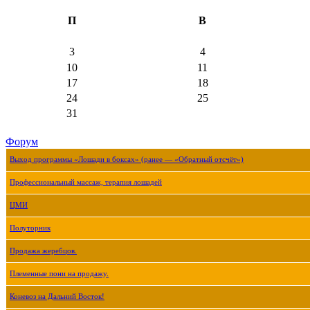
П
В
3
4
10
11
17
18
24
25
31
Форум
Выход программы «Лошади в боксах» (ранее — «Обратный отсчёт»)
Профессиональный массаж, терапия лошадей
ЦМИ
Полуторник
Продажа жеребцов.
Племенные пони на продажу.
Коневоз на Дальний Восток!