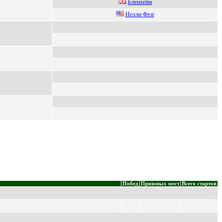
Блeнхeйм
Hелли Флэг
Побед
Призовых мест
Всего стартов