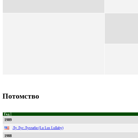
Потомство
Год
1989
Лу Лус Луллаби (Lu Lus Lullaby)
1988