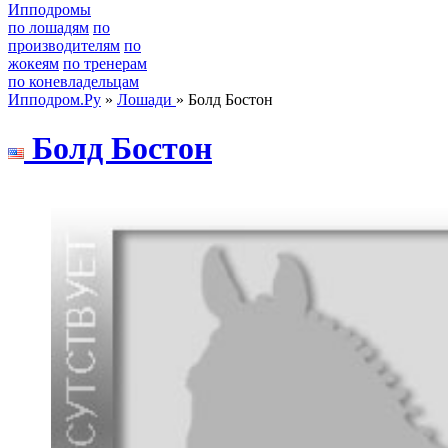
Ипподромы
по лошадям
по
производителям
по
жокеям
по тренерам
по коневладельцам
Ипподром.Ру
»
Лошади
» Болд Бостон
Болд Бостон