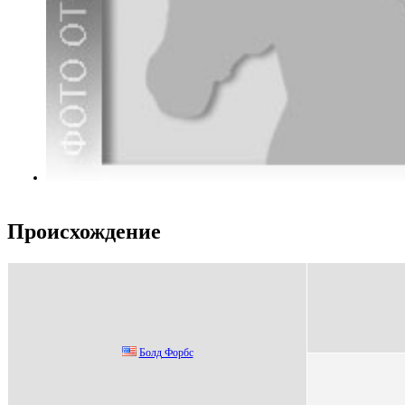
Происхождение
Бoлд Фoрбc