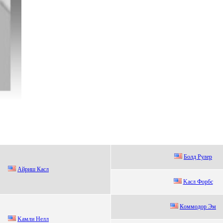
Бoлд Рулеp
Айpиш Кacл
Kасл Фopбс
Кoммoдop Эм
Kaмли Нeлл