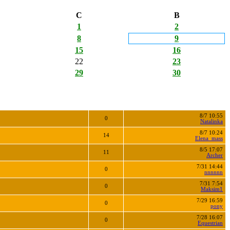
С
В
1
2
8
9
15
16
22
23
29
30
8/7 10:55
0
Natalinka
8/7 10:24
14
Elena_mass
8/5 17:07
11
Archer
7/31 14:44
0
nnnnnn
7/31 7:54
0
Maksim1
7/29 16:59
0
pony
7/28 16:07
0
Equestrian