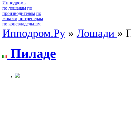
Ипподромы
по лошадям
по
производителям
по
жокеям
по тренерам
по коневладельцам
Ипподром.Ру
»
Лошади
» 
Пилaдe