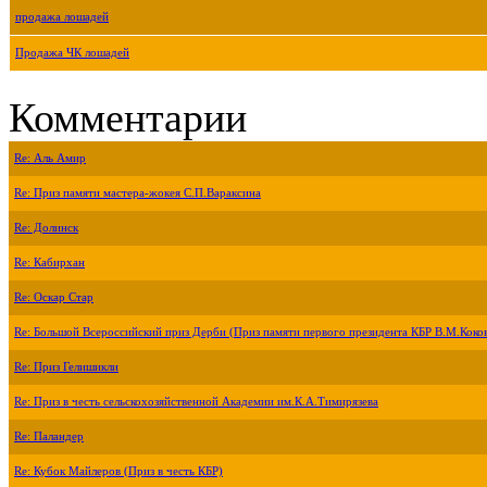
продажа лошадей
Продажа ЧК лошадей
Комментарии
Re: Аль Амир
Re: Приз памяти мастера-жокея С.П.Вараксина
Re: Долинск
Re: Кабирхан
Re: Оскар Стар
Re: Большой Всероссийский приз Дерби (Приз памяти первого президента КБР В.М.Коко
Re: Приз Гелишикли
Re: Приз в честь сельскохозяйственной Академии им.К.А.Тимирязева
Re: Паландер
Re: Кубок Майлеров (Приз в честь КБР)