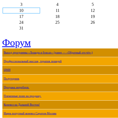
3
4
5
10
11
12
17
18
19
24
25
26
31
Форум
Выход программы «Лошади в боксах» (ранее — «Обратный отсчёт»)
Профессиональный массаж, терапия лошадей
ЦМИ
Полуторник
Продажа жеребцов.
Племенные пони на продажу.
Коневоз на Дальний Восток!
Ищем попутный коневоз Саратов-Москва