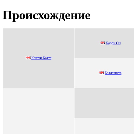
Происхождение
Харри Он
Кэптэн Каттл
Бeллависта