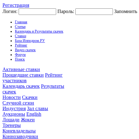
Регистрация
Логин:
Пароль:
Запомнить
Главная
Статьи
Календарь и Результаты скачек
Ставки
База Ипподром.РУ
Рейтинг
Видео скачек
Форум
Поиск
Активные ставки
Прошедшие ставки
Рейтинг
участников
Календарь скачек
Результаты
скачек
Новости
Скачки
Случной сезон
Индустрия
Зал славы
Аукционы
English
Лошади
Жокеи
Тренеры
Коневладельцы
Коннозаводчики