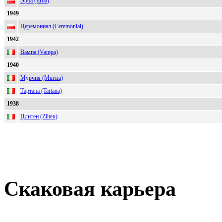
Эрба (Erba)
1949
Церемониал (Ceremonial)
1942
Вампа (Vampa)
1940
Мурчия (Murcia)
Тартана (Tartana)
1938
Цлитен (Zliten)
Скаковая карьера