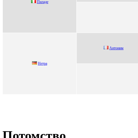
Пиладе
Антoним
Нeтpa
Потомство