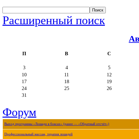
Расширенный поиск
Ав
П
В
С
3
4
5
10
11
12
17
18
19
24
25
26
31
Форум
Выход программы «Лошади в боксах» (ранее — «Обратный отсчёт»)
Профессиональный массаж, терапия лошадей