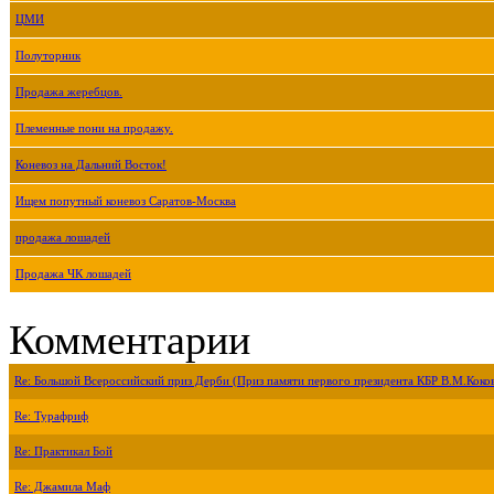
ЦМИ
Полуторник
Продажа жеребцов.
Племенные пони на продажу.
Коневоз на Дальний Восток!
Ищем попутный коневоз Саратов-Москва
продажа лошадей
Продажа ЧК лошадей
Комментарии
Re: Большой Всероссийский приз Дерби (Приз памяти первого президента КБР В.М.Коко
Re: Турафриф
Re: Практикал Бой
Re: Джамила Маф