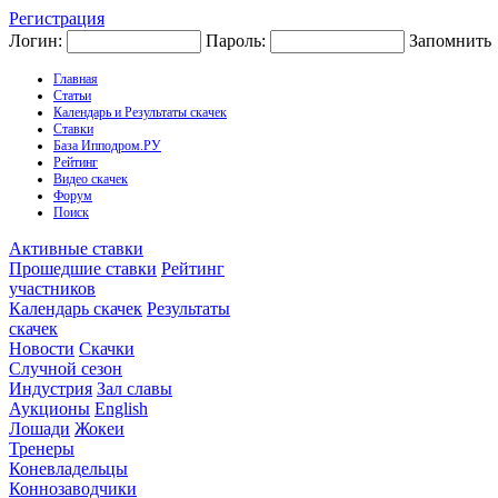
Регистрация
Логин:
Пароль:
Запомнить
Главная
Статьи
Календарь и Результаты скачек
Ставки
База Ипподром.РУ
Рейтинг
Видео скачек
Форум
Поиск
Активные ставки
Прошедшие ставки
Рейтинг
участников
Календарь скачек
Результаты
скачек
Новости
Скачки
Случной сезон
Индустрия
Зал славы
Аукционы
English
Лошади
Жокеи
Тренеры
Коневладельцы
Коннозаводчики