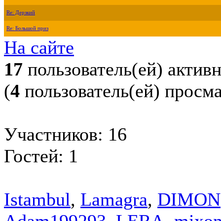
Re: Дерзкий
Re: Большой приз
На сайте
17
пользователь(ей) актив
(
4
пользователь(ей) просм
Участников: 16
Гостей: 1
Istambul
,
Lamagra
,
DIMON
Adam199293
,
LERA
,
mixo