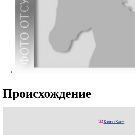
Происхождение
Kэптэн Kаттл