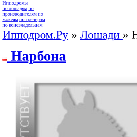
Ипподромы
по лошадям
по
производителям
по
жокеям
по тренерам
по коневладельцам
Ипподром.Ру
»
Лошади
» 
Наpбона