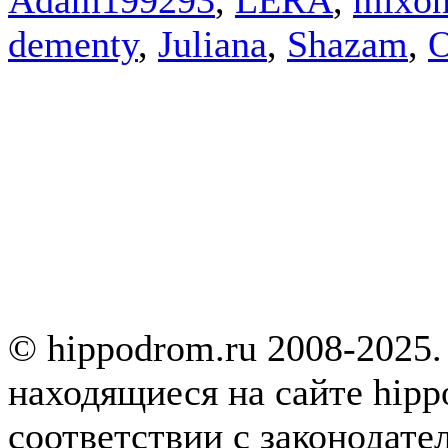
dementy
,
Juliana
,
Shazam
,
O
© hippodrom.ru 2008-2025.
находящиеся на сайте hipp
соответствии с законодате