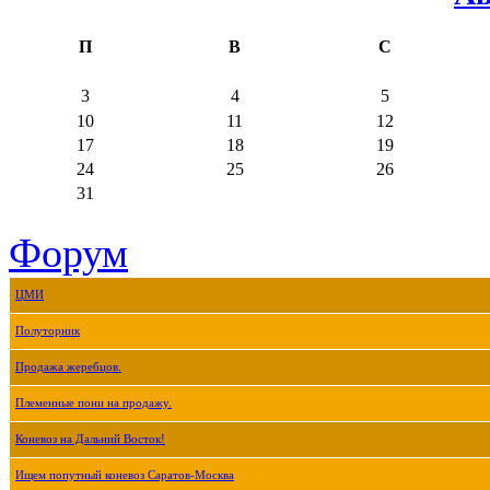
П
В
С
3
4
5
10
11
12
17
18
19
24
25
26
31
Форум
ЦМИ
Полуторник
Продажа жеребцов.
Племенные пони на продажу.
Коневоз на Дальний Восток!
Ищем попутный коневоз Саратов-Москва