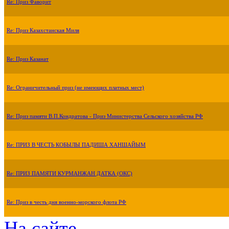
Re: Приз Фаворит
Re: Приз Казахстанская Миля
Re: Приз Казанат
Re: Ограничительный приз (не имеющих платных мест)
Re: Приз памяти В.П.Кондратова - Приз Министерства Сельского хозяйства РФ
Re: ПРИЗ В ЧЕСТЬ КОБЫЛЫ ПАДИША ХАНШАЙЫМ
Re: ПРИЗ ПАМЯТИ КУРМАНЖАН ДАТКА (ОКС)
Re: Приз в честь дня военно-морского флота РФ
На сайте