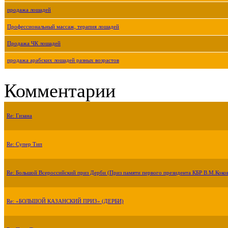
продажа лошадей
Профессиональный массаж, терапия лошадей
Продажа ЧК лошадей
продажа арабских лошадей разных возрастов
Комментарии
Re: Гизана
Re: Супер Тип
Re: Большой Всероссийский приз Дерби (Приз памяти первого президента КБР В.М.Коко
Re: «БОЛЬШОЙ КАЗАНСКИЙ ПРИЗ» (ДЕРБИ)