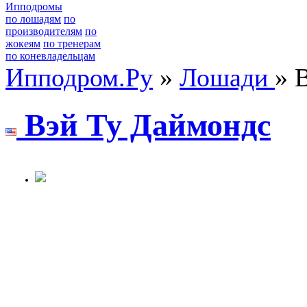
Ипподромы
по лошадям
по
производителям
по
жокеям
по тренерам
по коневладельцам
Ипподром.Ру
»
Лошади
» 
Вэй Ту Даймондc