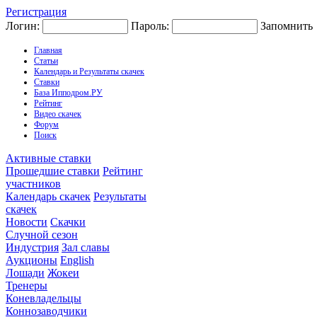
Регистрация
Логин:
Пароль:
Запомнить
Главная
Статьи
Календарь и Результаты скачек
Ставки
База Ипподром.РУ
Рейтинг
Видео скачек
Форум
Поиск
Активные ставки
Прошедшие ставки
Рейтинг
участников
Календарь скачек
Результаты
скачек
Новости
Скачки
Случной сезон
Индустрия
Зал славы
Аукционы
English
Лошади
Жокеи
Тренеры
Коневладельцы
Коннозаводчики