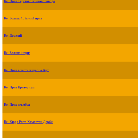
Re: Приз Терского конного завода
Re: Большой Летний приз
Re: Дерзкий
Re: Большой приз
Re: Приз в честь жеребца Арт
Re: Приз Критериум
Re: Приз им.Абая
Re: Kinga Farm Казахстан Дерби