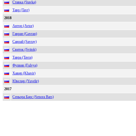
Ставка (Stavka)
Тавр (Tavr)
2018
Автор (Avtor)
Гавран (Gavran)
Саврай (Savray)
Свиток (Svitok)
Тавра (Tavra)
Фулвия (Fulvya)
Хавир (Khavir)
Ювелир (Yuvelir)
2017
Сеньоpа Барс (Senora Bars)