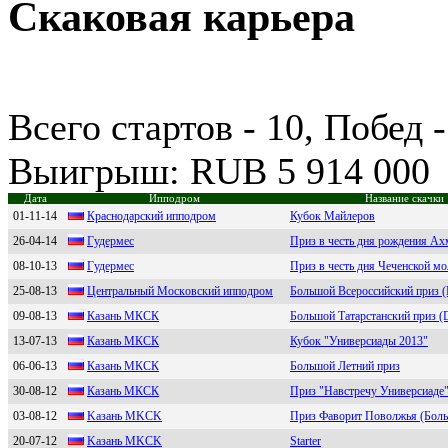
Скаковая карьера
Всего стартов - 10, Побед -
Выигрыш: RUB 5 914 000
Дата
Ипподром
Название скачки
01-11-14
Кpacнодapcкий ипподpом
Кубок Майлеров
26-04-14
Гудepмec
Приз в честь дня рождения Ах
08-10-13
Гудepмeс
Приз в честь дня Чеченской м
25-08-13
Центpальный Mocкoвcкий иппoдpoм
Большой Всероссийский приз
09-08-13
Кaзaнь MКCК
Большой Татарстанский приз (
13-07-13
Кaзaнь МКCК
Кубок "Универсиады 2013"
06-06-13
Казань MКCК
Большой Летний приз
30-08-12
Казань МКСК
Приз "Навстречу Универсиаде
03-08-12
Kазань MKСK
Приз Фаворит Поволжья (Боль
20-07-12
Kазань MKCK
Starter