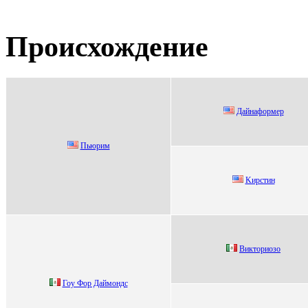
Происхождение
Дaйнaфopмep
Пьюpим
Kирcтин
Викториозо
Гоу Фор Дaймондс