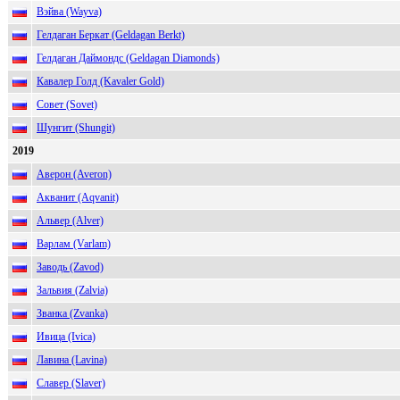
Вэйва (Wayva)
Гелдаган Беркат (Geldagan Berkt)
Гелдаган Даймондс (Geldagan Diamonds)
Кавалер Голд (Kavaler Gold)
Совет (Sovet)
Шунгит (Shungit)
2019
Аверон (Averon)
Акванит (Aqvanit)
Альвер (Alver)
Варлам (Varlam)
Заводь (Zavod)
Зальвия (Zalvia)
Званка (Zvanka)
Ивица (Ivica)
Лавина (Lavina)
Славер (Slaver)