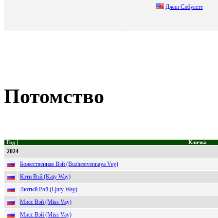
Джин Cибулeтт
Потомство
Год
Кличка
2024
Божественная Вэй (Bozhestvennaya Vey)
Кэти Вэй (Katy Way)
Лютый Вэй (Ljuty Way)
Мисс Вэй (Miss Vay)
Мисс Вэй (Miss Vay)