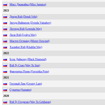
Мисс Джамайка (Miss Jamaica)
2023
Денди Вэй (Dendi Vehi)
Звезда Вайнахов (Zvezda Vainahov)
Легенда Вэй (Legenda Way)
Ляля Вэй (Lyalya Way)
Мистер Оствинд (Mister Ostwind)
Халифат Вэй (Khalifat Way)
2022
Блэк Даймонд (Black Diamond)
Вэй Ту Стар (Way To Star)
Фаворитка Прим (Favoritka Prim)
2021
Грозный Лам (Grozny Lam)
Суматра (Sumatra)
2020
Вэй Ту Гелдаган (Way To Geldagan)