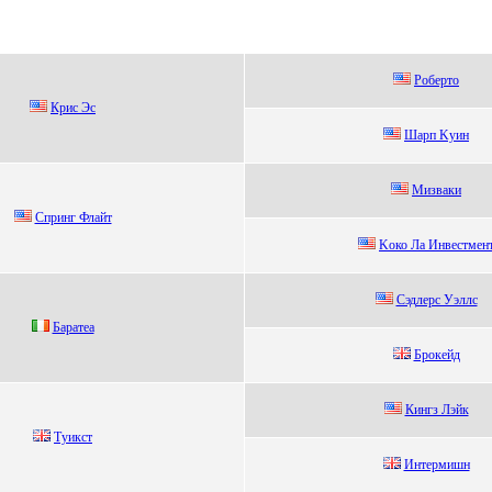
Pобepто
Криc Эc
Шарп Kуин
Mизваки
Cпpинг Флайт
Kоко Ла Инвeстмeн
Сэдлерc Уэллc
Баpатeа
Брокейд
Кингз Лэйк
Tуикст
Интеpмишн