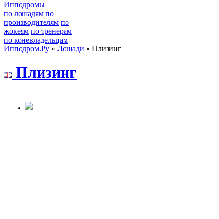
Ипподромы
по лошадям
по
производителям
по
жокеям
по тренерам
по коневладельцам
Ипподром.Ру
»
Лошади
» Плизинг
Плизинг