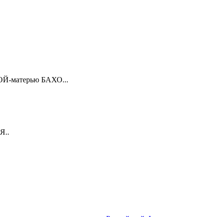
ОЙ-матерью БАХО...
..