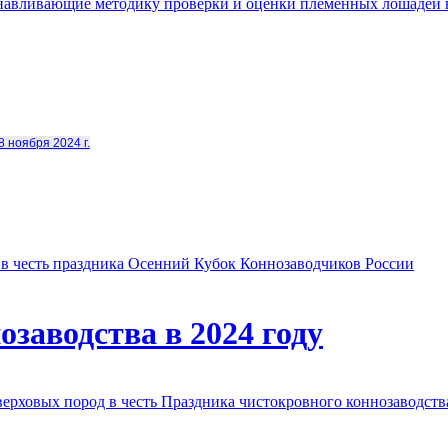
анавливающие методику проверки и оценки племенных лошадей 
8 ноября 2024 г.
в честь праздника Осенний Кубок Коннозаводчиков России
заводства в 2024 году
овых пород в честь Праздника чистокровного коннозаводства