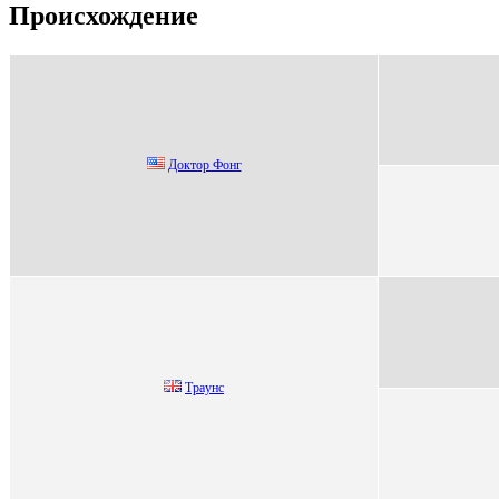
Происхождение
Доктоp Фонг
Трaунc