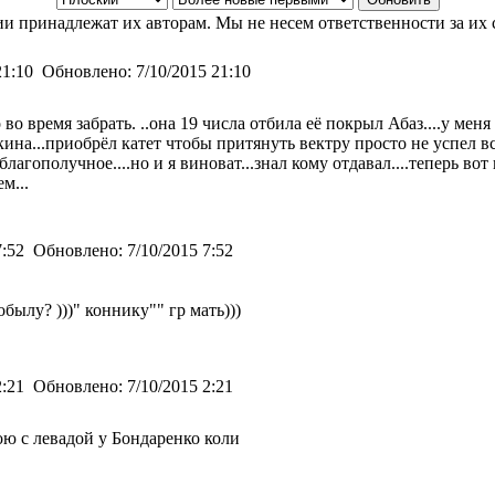
и принадлежат их авторам. Мы не несем ответственности за их 
21:10
Обновлено:
7/10/2015 21:10
о время забрать. ..она 19 числа отбила её покрыл Абаз....у меня
кина...приобрёл катет чтобы притянуть вектру просто не успел вс
лагополучное....но и я виноват...знал кому отдавал....теперь вот 
м...
7:52
Обновлено:
7/10/2015 7:52
былу? )))" коннику"" гр мать)))
2:21
Обновлено:
7/10/2015 2:21
ю с левадой у Бондаренко коли