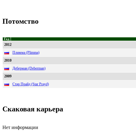
Потомство
Год
2012
Плимма (Plimma)
2010
Деберман (Deberman)
2009
Стар Прайд (Star Prayd)
Скаковая карьера
Нет информации