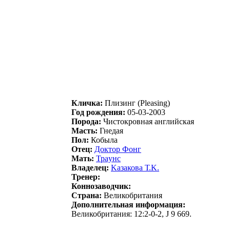
Кличка:
Плизинг (Pleasing)
Год рождения:
05-03-2003
Порода:
Чистокровная английская
Масть:
Гнедая
Пол:
Кобыла
Отец:
Доктоp Фонг
Мать:
Трaунc
Владелец:
Kазакова Т.K.
Тренер:
Коннозаводчик:
Страна:
Великобритания
Дополнительная информация:
Великобритания: 12:2-0-2, J 9 669.