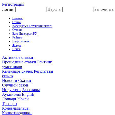
Регистрация
Логин:
Пароль:
Запомнить
Главная
Статьи
Календарь и Результаты скачек
Ставки
База Ипподром.РУ
Рейтинг
Видео скачек
Форум
Поиск
Активные ставки
Прошедшие ставки
Рейтинг
участников
Календарь скачек
Результаты
скачек
Новости
Скачки
Случной сезон
Индустрия
Зал славы
Аукционы
English
Лошади
Жокеи
Тренеры
Коневладельцы
Коннозаводчики