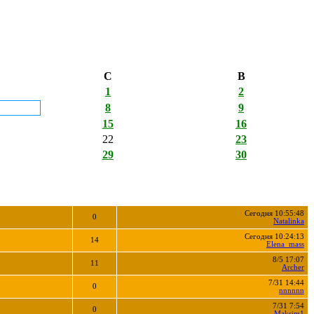
С
В
1
2
8
9
15
16
22
23
29
30
Сегодня 10:55:48
0
Natalinka
Сегодня 10:24:13
14
Elena_mass
8/5 17:07
11
Archer
7/31 14:44
0
nnnnnn
7/31 7:54
0
Maksim1