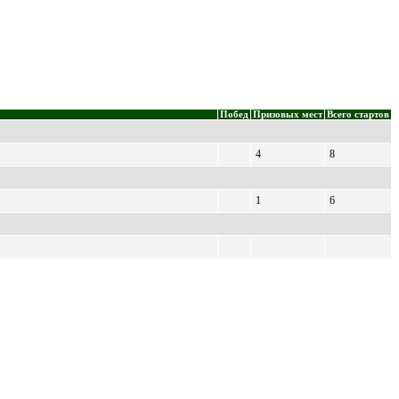
Побед
Призовых мест
Всего стартов
4
8
1
6