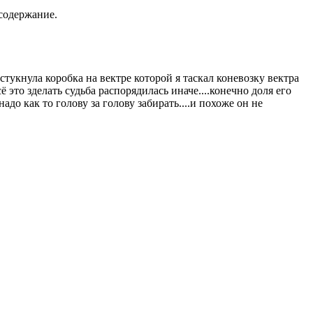
содержание.
 стукнула коробка на вектре которой я таскал коневозку вектра
ё это зделать судьба распорядилась иначе....конечно доля его
надо как то голову за голову забирать....и похоже он не