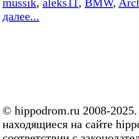
mussik
,
aleks11
,
BMW
,
Arc
далее...
© hippodrom.ru 2008-2025.
находящиеся на сайте hipp
соответствии с законодате