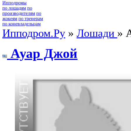
Ипподромы
по лошадям
по
производителям
по
жокеям
по тренерам
по коневладельцам
Ипподром.Ру
»
Лошади
» 
Ауаp Джoй