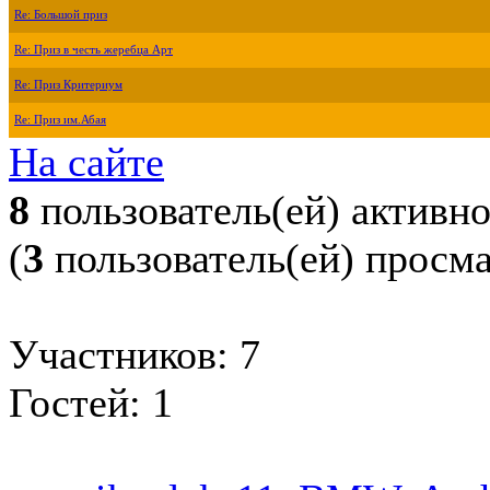
Re: Большой приз
Re: Приз в честь жеребца Арт
Re: Приз Критериум
Re: Приз им.Абая
На сайте
8
пользователь(ей) активн
(
3
пользователь(ей) просм
Участников: 7
Гостей: 1