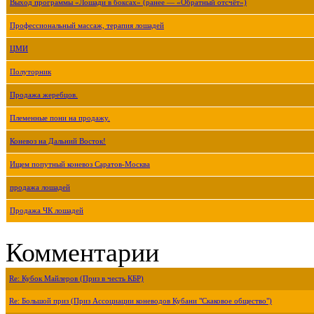
Выход программы «Лошади в боксах» (ранее — «Обратный отсчёт»)
Профессиональный массаж, терапия лошадей
ЦМИ
Полуторник
Продажа жеребцов.
Племенные пони на продажу.
Коневоз на Дальний Восток!
Ищем попутный коневоз Саратов-Москва
продажа лошадей
Продажа ЧК лошадей
Комментарии
Re: Кубок Майлеров (Приз в честь КБР)
Re: Большой приз (Приз Ассоциации коневодов Кубани "Скаковое общество")