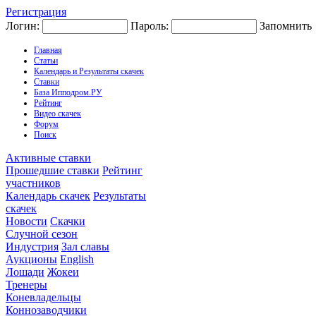
Регистрация
Логин:
Пароль:
Запомнить
Главная
Статьи
Календарь и Результаты скачек
Ставки
База Ипподром.РУ
Рейтинг
Видео скачек
Форум
Поиск
Активные ставки
Прошедшие ставки
Рейтинг
участников
Календарь скачек
Результаты
скачек
Новости
Скачки
Случной сезон
Индустрия
Зал славы
Аукционы
English
Лошади
Жокеи
Тренеры
Коневладельцы
Коннозаводчики