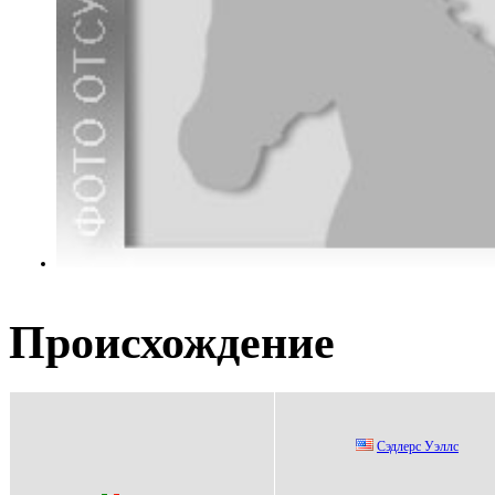
Происхождение
Cэдлерc Уэллc