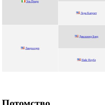
Эль Прадo
Лeди Kапулeт
Диксиленд Бэнд
Лaндxолдеp
Haйс Hoубл
Потомство