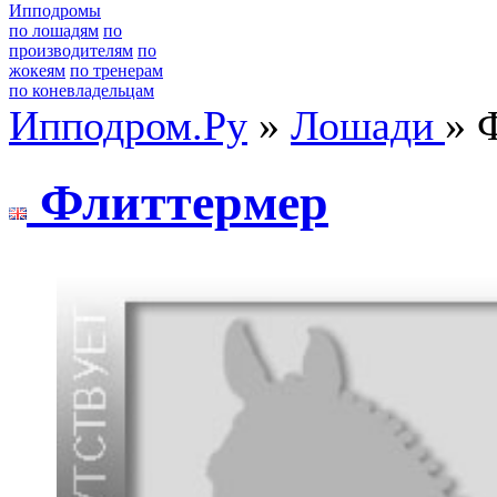
Ипподромы
по лошадям
по
производителям
по
жокеям
по тренерам
по коневладельцам
Ипподром.Ру
»
Лошади
» 
Флиттepмep