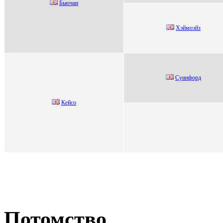
Бьючaн
Хэймoэйз
Суинфорд
Кейсo
Потомство