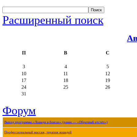
Расширенный поиск
Ав
П
В
С
3
4
5
10
11
12
17
18
19
24
25
26
31
Форум
Выход программы «Лошади в боксах» (ранее — «Обратный отсчёт»)
Профессиональный массаж, терапия лошадей