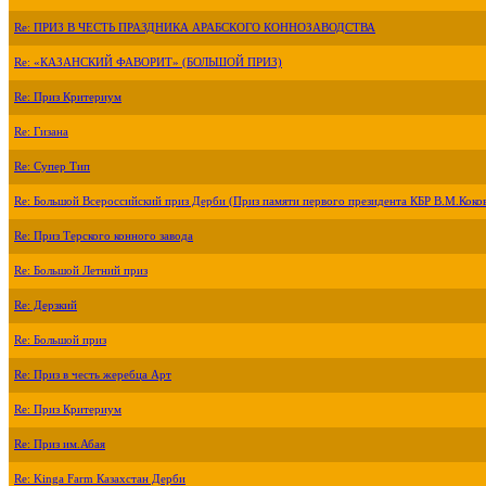
Re: ПРИЗ В ЧЕСТЬ ПРАЗДНИКА АРАБСКОГО КОННОЗАВОДСТВА
Re: «КАЗАНСКИЙ ФАВОРИТ» (БОЛЬШОЙ ПРИЗ)
Re: Приз Критериум
Re: Гизана
Re: Супер Тип
Re: Большой Всероссийский приз Дерби (Приз памяти первого президента КБР В.М.Коко
Re: Приз Терского конного завода
Re: Большой Летний приз
Re: Дерзкий
Re: Большой приз
Re: Приз в честь жеребца Арт
Re: Приз Критериум
Re: Приз им.Абая
Re: Kinga Farm Казахстан Дерби