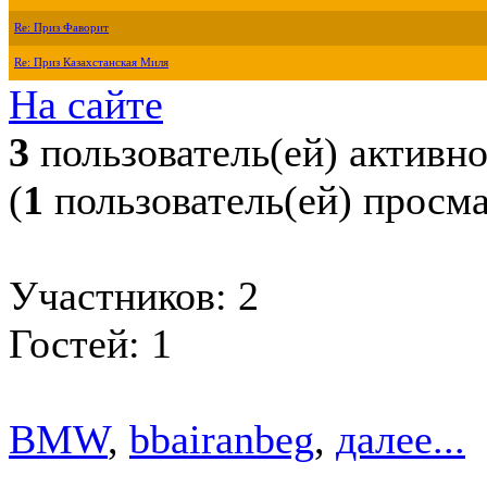
Re: Приз Фаворит
Re: Приз Казахстанская Миля
На сайте
3
пользователь(ей) активн
(
1
пользователь(ей) просм
Участников: 2
Гостей: 1
BMW
,
bbairanbeg
,
далее...