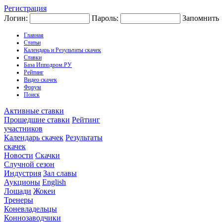
Регистрация
Логин:
Пароль:
Запомнить
Главная
Статьи
Календарь и Результаты скачек
Ставки
База Ипподром.РУ
Рейтинг
Видео скачек
Форум
Поиск
Активные ставки
Прошедшие ставки
Рейтинг
участников
Календарь скачек
Результаты
скачек
Новости
Скачки
Случной сезон
Индустрия
Зал славы
Аукционы
English
Лошади
Жокеи
Тренеры
Коневладельцы
Коннозаводчики