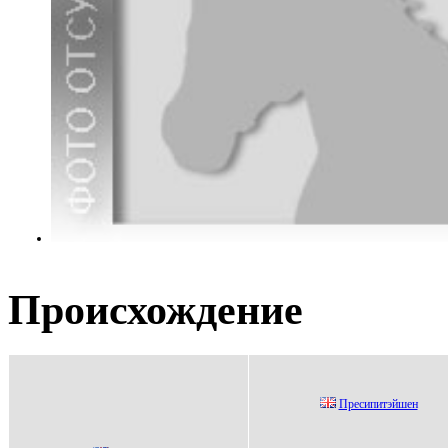
Происхождение
Пресипитэйшен