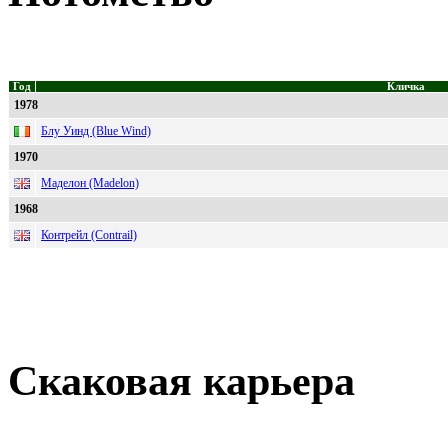
Год
Кличка
1978
Блу Уинд (Blue Wind)
1970
Маделон (Madelon)
1968
Контрейл (Contrail)
Скаковая карьера