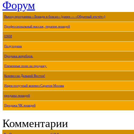
Форум
Выход программы «Лошади в боксах» (ранее — «Обратный отсчёт»)
Профессиональный массаж, терапия лошадей
ЦМИ
Полуторник
Продажа жеребцов.
Племенные пони на продажу.
Коневоз на Дальний Восток!
Ищем попутный коневоз Саратов-Москва
продажа лошадей
Продажа ЧК лошадей
Комментарии