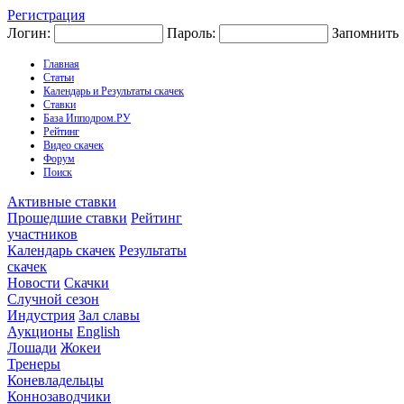
Регистрация
Логин:
Пароль:
Запомнить
Главная
Статьи
Календарь и Результаты скачек
Ставки
База Ипподром.РУ
Рейтинг
Видео скачек
Форум
Поиск
Активные ставки
Прошедшие ставки
Рейтинг
участников
Календарь скачек
Результаты
скачек
Новости
Скачки
Случной сезон
Индустрия
Зал славы
Аукционы
English
Лошади
Жокеи
Тренеры
Коневладельцы
Коннозаводчики