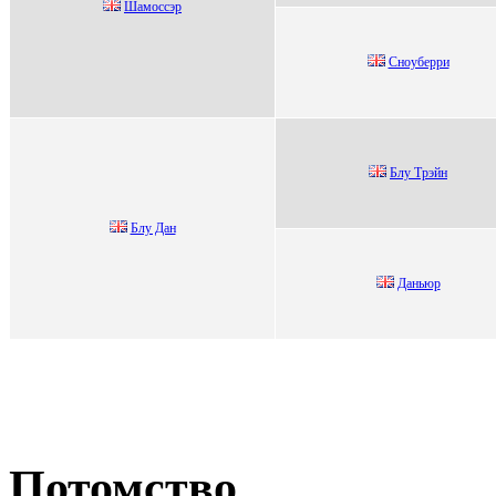
Шaмoccэp
Сноубeppи
Блу Трэйн
Блу Дан
Даньюp
Потомство