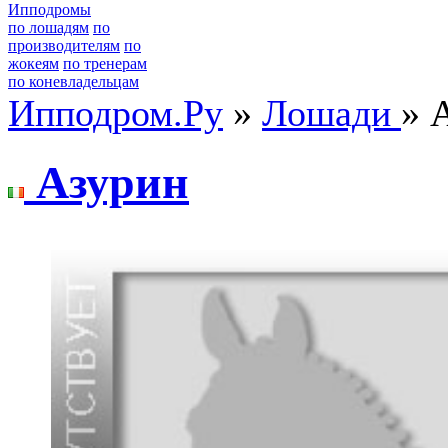
Ипподромы
по лошадям
по
производителям
по
жокеям
по тренерам
по коневладельцам
Ипподром.Ру
»
Лошади
» 
Азурин