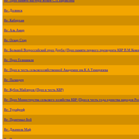
Re: Приз памяти мастера-жокея С.П.Вараксина
Re: Долинск
Re: Кабирхан
Re: Аль Амир
Re: Оскар Стар
Re: Большой Всероссийский приз Дерби (Приз памяти первого президента КБР В.М.Коко
Re: Приз Гелишикли
Re: Приз в честь сельскохозяйственной Академии им.К.А.Тимирязева
Re: Паландер
Re: Кубок Майлеров (Приз в честь КБР)
Re: Приз Министерства сельского хозяйства КБР (Приз в честь года единства народов Ро
Re: Турафриф
Re: Практикал Бой
Re: Джамила Маф