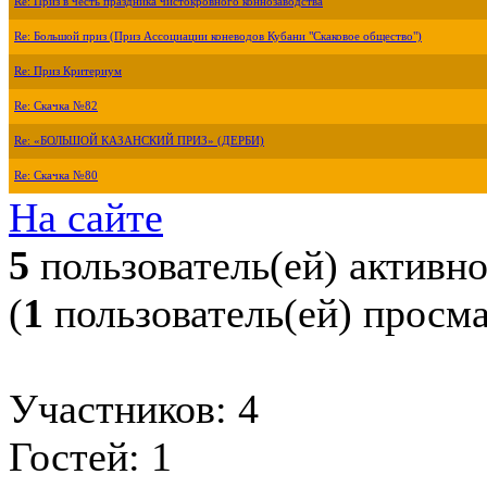
Re: Приз в честь праздника чистокровного коннозаводства
Re: Большой приз (Приз Ассоциации коневодов Кубани "Скаковое общество")
Re: Приз Критериум
Re: Скачка №82
Re: «БОЛЬШОЙ КАЗАНСКИЙ ПРИЗ» (ДЕРБИ)
Re: Скачка №80
На сайте
5
пользователь(ей) активн
(
1
пользователь(ей) просм
Участников: 4
Гостей: 1