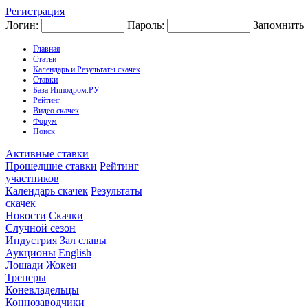
Регистрация
Логин:
Пароль:
Запомнить
Главная
Статьи
Календарь и Результаты скачек
Ставки
База Ипподром.РУ
Рейтинг
Видео скачек
Форум
Поиск
Активные ставки
Прошедшие ставки
Рейтинг
участников
Календарь скачек
Результаты
скачек
Новости
Скачки
Случной сезон
Индустрия
Зал славы
Аукционы
English
Лошади
Жокеи
Тренеры
Коневладельцы
Коннозаводчики