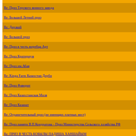
Re: Приз Терского конного завода
Re: Большой Летний приз
Re: Дерзкий
Re: Большой приз
Re: Приз в честь жеребца Арт
Re: Приз Критериум
Re: Приз им.Абая
Re: Kinga Farm Казахстан Дерби
Re: Приз Фаворит
Re: Приз Казахстанская Миля
Re: Приз Казанат
Re: Ограничительный приз (не имеющих платных мест)
Re: Приз памяти В.П.Кондратова - Приз Министерства Сельского хозяйства РФ
Re: ПРИЗ В ЧЕСТЬ КОБЫЛЫ ПАДИША ХАНШАЙЫМ