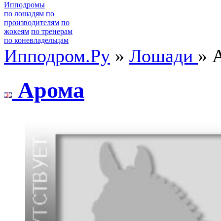
Ипподромы
по лошадям
по
производителям
по
жокеям
по тренерам
по коневладельцам
Ипподром.Ру
»
Лошади
» 
Аpома