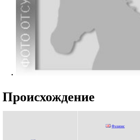
Происхождение
Фэлaриc