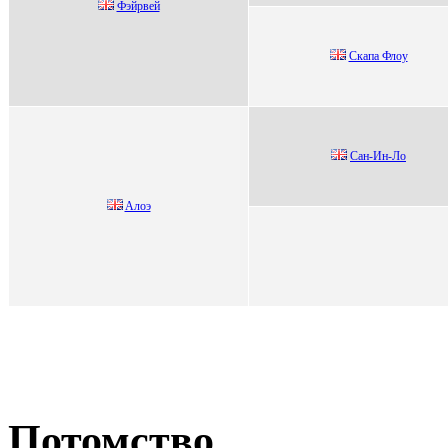
Фэйpвей
Cкaпa Флоу
Сан-Ин-Лo
Aлоэ
Потомство