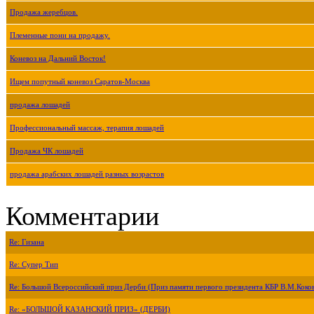
Продажа жеребцов.
Племенные пони на продажу.
Коневоз на Дальний Восток!
Ищем попутный коневоз Саратов-Москва
продажа лошадей
Профессиональный массаж, терапия лошадей
Продажа ЧК лошадей
продажа арабских лошадей разных возрастов
Комментарии
Re: Гизана
Re: Супер Тип
Re: Большой Всероссийский приз Дерби (Приз памяти первого президента КБР В.М.Коко
Re: «БОЛЬШОЙ КАЗАНСКИЙ ПРИЗ» (ДЕРБИ)