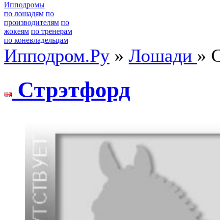
Ипподромы
по лошадям
по
производителям
по
жокеям
по тренерам
по коневладельцам
Ипподром.Ру
»
Лошади
» 
Cтрэтфoрд