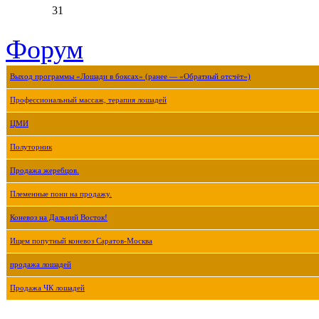
31
Форум
Выход программы «Лошади в боксах» (ранее — «Обратный отсчёт»)
Профессиональный массаж, терапия лошадей
ЦМИ
Полуторник
Продажа жеребцов.
Племенные пони на продажу.
Коневоз на Дальний Восток!
Ищем попутный коневоз Саратов-Москва
продажа лошадей
Продажа ЧК лошадей