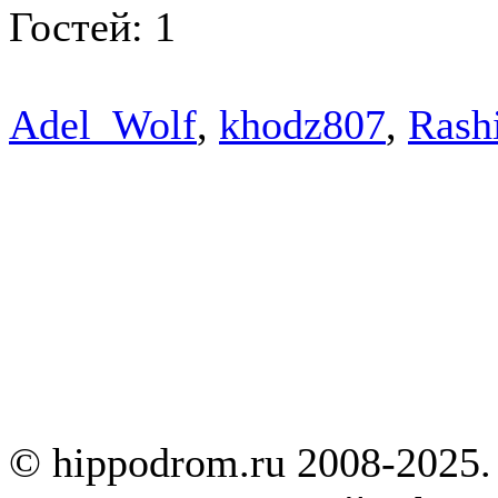
Гостей: 1
Adel_Wolf
,
khodz807
,
Rash
© hippodrom.ru 2008-2025.