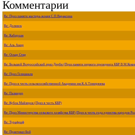
Комментарии
Re: Приз памяти мастера-жокея С.П.Вараксина
Re: Долинск
Re: Кабирхан
Re: Аль Амир
Re: Оскар Стар
Re: Большой Всероссийский приз Дерби (Приз памяти первого президента КБР В.М.Коко
Re: Приз Гелишикли
Re: Приз в честь сельскохозяйственной Академии им.К.А.Тимирязева
Re: Паландер
Re: Кубок Майлеров (Приз в честь КБР)
Re: Приз Министерства сельского хозяйства КБР (Приз в честь года единства народов Ро
Re: Турафриф
Re: Практикал Бой