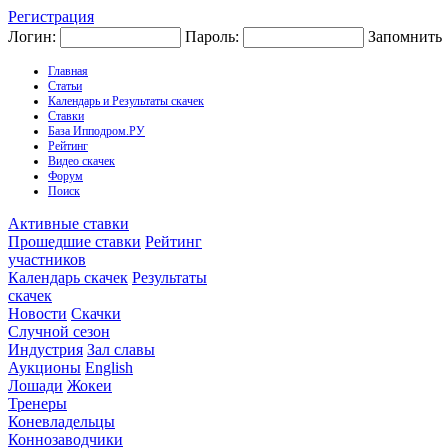
Регистрация
Логин:
Пароль:
Запомнить
Главная
Статьи
Календарь и Результаты скачек
Ставки
База Ипподром.РУ
Рейтинг
Видео скачек
Форум
Поиск
Активные ставки
Прошедшие ставки
Рейтинг
участников
Календарь скачек
Результаты
скачек
Новости
Скачки
Случной сезон
Индустрия
Зал славы
Аукционы
English
Лошади
Жокеи
Тренеры
Коневладельцы
Коннозаводчики