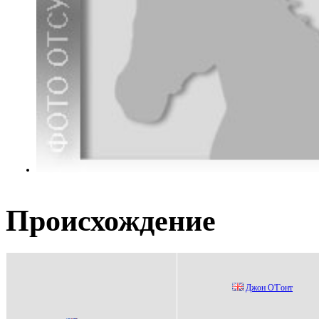
Происхождение
Джoн О'Гoнт