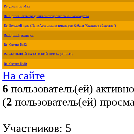
Re: Джамила Маф
Re: Приз в честь праздника чистокровного коннозаводства
Re: Большой приз (Приз Ассоциации коневодов Кубани "Скаковое общество")
Re: Приз Критериум
Re: Скачка №82
Re: «БОЛЬШОЙ КАЗАНСКИЙ ПРИЗ» (ДЕРБИ)
Re: Скачка №80
На сайте
6
пользователь(ей) активн
(
2
пользователь(ей) просм
Участников: 5