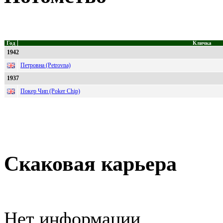
Год
Кличка
1942
Петровна (Petrovna)
1937
Покер Чип (Poker Chip)
Скаковая карьера
Нет информации