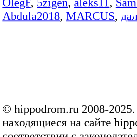
OlegF
,
5zigen
,
aleks11
,
Sam
Abdula2018
,
MARCUS
,
дал
© hippodrom.ru 2008-2025.
находящиеся на сайте hipp
соответствии с законодате