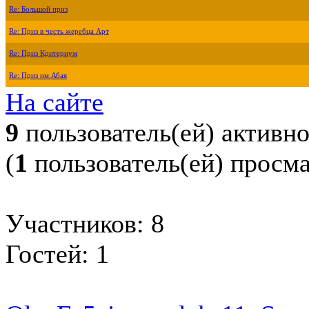
Re: Большой приз
Re: Приз в честь жеребца Арт
Re: Приз Критериум
Re: Приз им.Абая
На сайте
9
пользователь(ей) активн
(
1
пользователь(ей) просм
Участников: 8
Гостей: 1