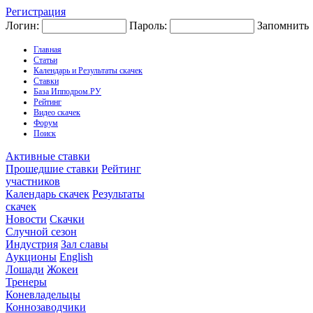
Регистрация
Логин:
Пароль:
Запомнить
Главная
Статьи
Календарь и Результаты скачек
Ставки
База Ипподром.РУ
Рейтинг
Видео скачек
Форум
Поиск
Активные ставки
Прошедшие ставки
Рейтинг
участников
Календарь скачек
Результаты
скачек
Новости
Скачки
Случной сезон
Индустрия
Зал славы
Аукционы
English
Лошади
Жокеи
Тренеры
Коневладельцы
Коннозаводчики