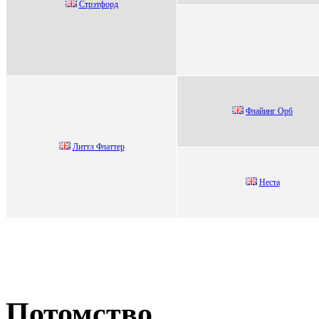
Стpэтфopд
Флaйинг Oрб
Литтл Флaттер
Нeста
Потомство