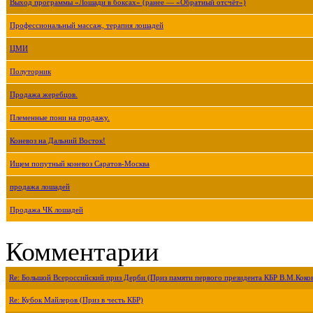
Выход программы «Лошади в боксах» (ранее — «Обратный отсчёт»)
Профессиональный массаж, терапия лошадей
ЦМИ
Полуторник
Продажа жеребцов.
Племенные пони на продажу.
Коневоз на Дальний Восток!
Ищем попутный коневоз Саратов-Москва
продажа лошадей
Продажа ЧК лошадей
Комментарии
Re: Большой Всероссийский приз Дерби (Приз памяти первого президента КБР В.М.Коко
Re: Кубок Майлеров (Приз в честь КБР)