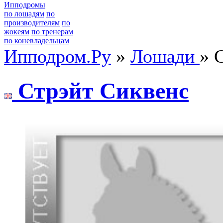
Ипподромы
по лошадям
по
производителям
по
жокеям
по тренерам
по коневладельцам
Ипподром.Ру
»
Лошади
» 
Стрэйт Сиквенс