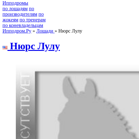
Ипподромы
по лошадям
по
производителям
по
жокеям
по тренерам
по коневладельцам
Ипподром.Ру
»
Лошади
» Нюрс Лулу
Нюpc Лулу