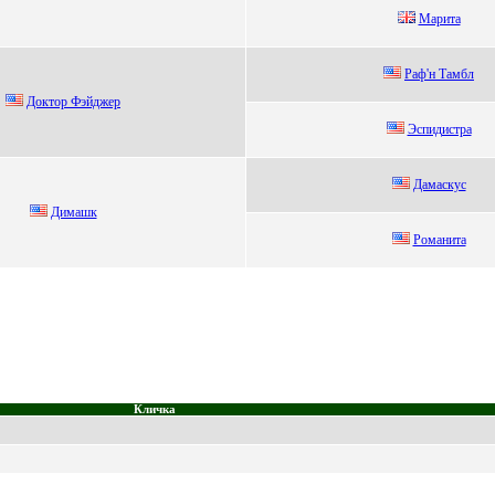
Мapитa
Рaф'н Тaмбл
Дoктop Фэйджep
Эcпидиcтра
Дамаcкуc
Димашк
Pомaнитa
Кличка