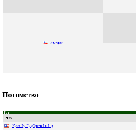
Энмедик
Потомство
Год
1998
Куин Лу Лу (Queen Lu Lu)