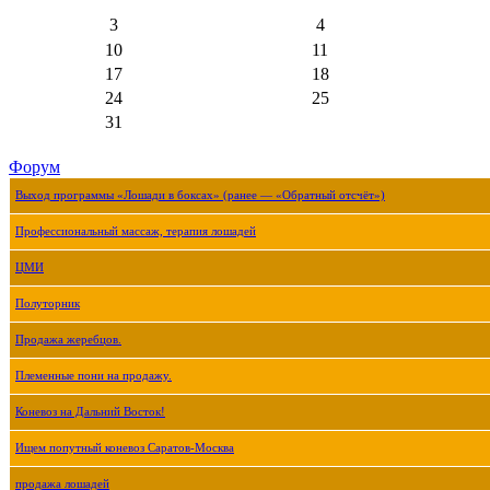
3
4
10
11
17
18
24
25
31
Форум
Выход программы «Лошади в боксах» (ранее — «Обратный отсчёт»)
Профессиональный массаж, терапия лошадей
ЦМИ
Полуторник
Продажа жеребцов.
Племенные пони на продажу.
Коневоз на Дальний Восток!
Ищем попутный коневоз Саратов-Москва
продажа лошадей