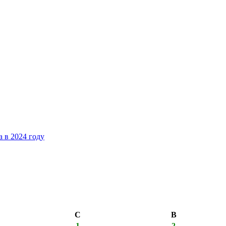
 в 2024 году
С
В
1
2