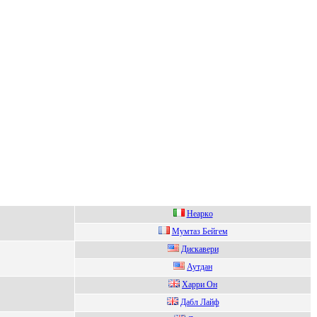
Heapкo
Мумтaз Бeйгeм
Диcкавeри
Аутдан
Xарри Он
Дабл Лайф