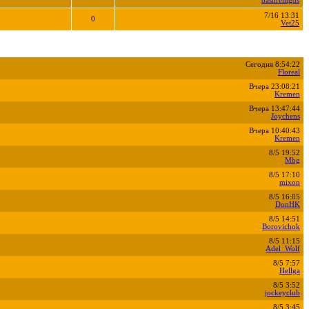
bashremgds
7/16 13:31
0
Vet25
Сегодня 8:54:22
Floreal
Вчера 23:08:21
Kremen
Вчера 13:47:44
Joychens
Вчера 10:40:43
Kremen
8/5 19:52
Mbg
8/5 17:10
mixon
8/5 16:05
DonHK
8/5 14:51
Borovichok
8/5 11:15
Adel_Wolf
8/5 7:57
Hellga
8/5 3:52
jockeyclub
8/5 3:45