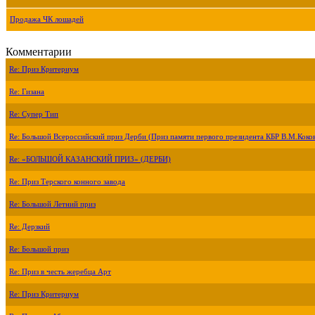
Продажа ЧК лошадей
Комментарии
Re: Приз Критериум
Re: Гизана
Re: Супер Тип
Re: Большой Всероссийский приз Дерби (Приз памяти первого президента КБР В.М.Коко
Re: «БОЛЬШОЙ КАЗАНСКИЙ ПРИЗ» (ДЕРБИ)
Re: Приз Терского конного завода
Re: Большой Летний приз
Re: Дерзкий
Re: Большой приз
Re: Приз в честь жеребца Арт
Re: Приз Критериум