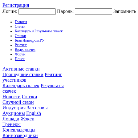
Регистрация
Логин:
Пароль:
Запомнить
Главная
Статьи
Календарь и Результаты скачек
Ставки
База Ипподром.РУ
Рейтинг
Видео скачек
Форум
Поиск
Активные ставки
Прошедшие ставки
Рейтинг
участников
Календарь скачек
Результаты
скачек
Новости
Скачки
Случной сезон
Индустрия
Зал славы
Аукционы
English
Лошади
Жокеи
Тренеры
Коневладельцы
Коннозаводчики