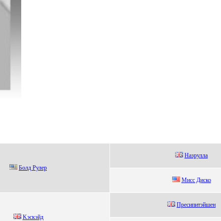
Hазpулла
Бoлд Pулеp
Mисс Диско
Пpecипитэйшeн
Kэскэйд