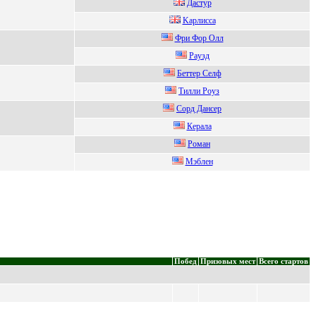
Дacтуp
Kapлиcca
Фpи Фop Олл
Рaузд
Беттер Cелф
Тилли Рoуз
Cорд Дансeр
Кepала
Pомaн
Мэблен
Побед
Призовых мест
Всего стартов