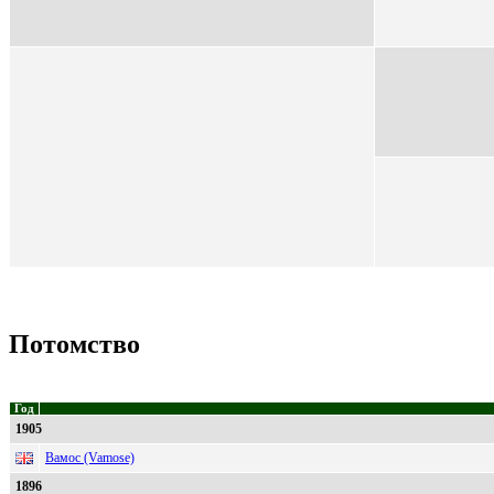
Потомство
Год
1905
Вамос (Vamose)
1896