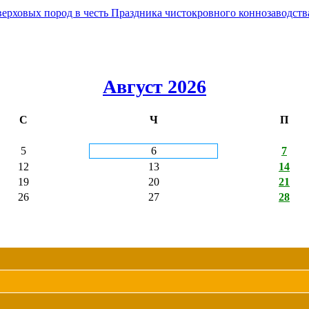
овых пород в честь Праздника чистокровного коннозаводства
Август 2026
С
Ч
П
5
6
7
12
13
14
19
20
21
26
27
28