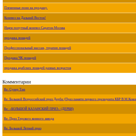
Племенные пони на продажу.
Коневоз на Дальний Восток!
Ищем попутный коневоз Саратов-Москва
продажа лошадей
Профессиональный массаж, терапия лошадей
Продажа ЧК лошадей
продажа арабских лошадей разных возрастов
Комментарии
Re: Супер Тип
Re: Большой Всероссийский приз Дерби (Приз памяти первого президента КБР В.М.Коко
Re: «БОЛЬШОЙ КАЗАНСКИЙ ПРИЗ» (ДЕРБИ)
Re: Приз Терского конного завода
Re: Большой Летний приз