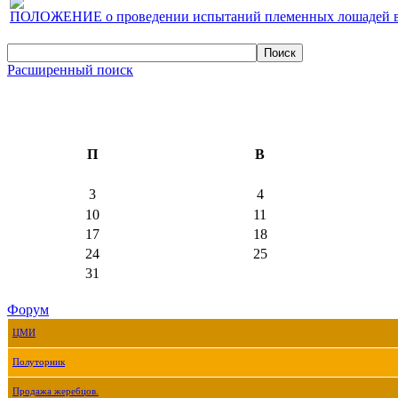
ПОЛОЖЕНИЕ о проведении испытаний племенных лошадей верх
Расширенный поиск
П
В
3
4
10
11
17
18
24
25
31
Форум
ЦМИ
Полуторник
Продажа жеребцов.