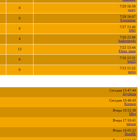
7/29 16:59
0
pony
7/28 16:07
0
Equestrian
7/27 13:46
0
SHD
7/26 22:06
4
bashremgds
7/22 13:44
13
Elena_mass
7/16 13:31
0
Vet25
7/13 11:52
0
novo
Сегодня 13:47:44
Joychens
Сегодня 10:40:43
Kremen
Вчера 19:52:38
Mbg
Вчера 17:10:41
mixon
Вчера 16:05:22
DonHK