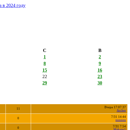
 в 2024 году
С
В
1
2
8
9
15
16
22
23
29
30
Вчера 17:07:37
11
Archer
7/31 14:44
0
nnnnnn
7/31 7:54
0
Maksim1