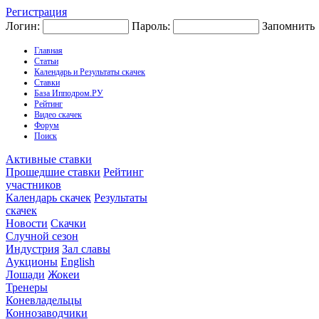
Регистрация
Логин:
Пароль:
Запомнить
Главная
Статьи
Календарь и Результаты скачек
Ставки
База Ипподром.РУ
Рейтинг
Видео скачек
Форум
Поиск
Активные ставки
Прошедшие ставки
Рейтинг
участников
Календарь скачек
Результаты
скачек
Новости
Скачки
Случной сезон
Индустрия
Зал славы
Аукционы
English
Лошади
Жокеи
Тренеры
Коневладельцы
Коннозаводчики