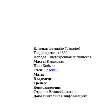
Кличка:
Bэмпaйp (Vampire)
Год рождения:
1889
Порода:
Чистокровная английская
Масть:
Караковая
Пол:
Кобыла
Отец:
Гэлопин
Мать:
Владелец:
Тренер:
Коннозаводчик:
Страна:
Великобритания
Дополнительная информация: