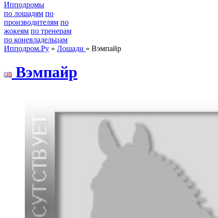
Ипподромы
по лошадям
по
производителям
по
жокеям
по тренерам
по коневладельцам
Ипподром.Ру
»
Лошади
» Вэмпайр
Bэмпaйp