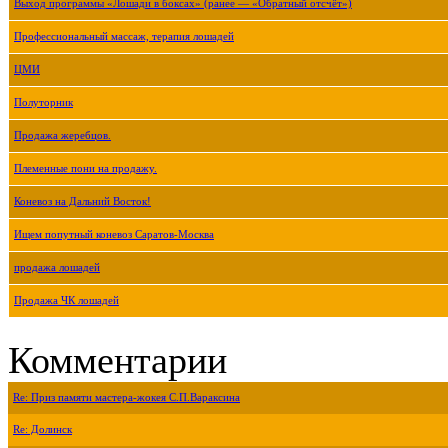
Выход программы «Лошади в боксах» (ранее — «Обратный отсчёт»)
Профессиональный массаж, терапия лошадей
ЦМИ
Полуторник
Продажа жеребцов.
Племенные пони на продажу.
Коневоз на Дальний Восток!
Ищем попутный коневоз Саратов-Москва
продажа лошадей
Продажа ЧК лошадей
Комментарии
Re: Приз памяти мастера-жокея С.П.Вараксина
Re: Долинск