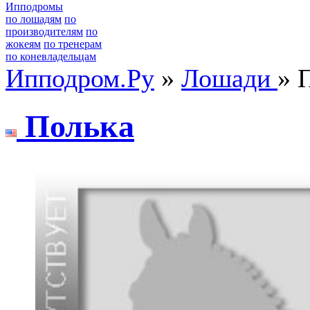
Ипподромы
по лошадям
по
производителям
по
жокеям
по тренерам
по коневладельцам
Ипподром.Ру
»
Лошади
» 
Полькa