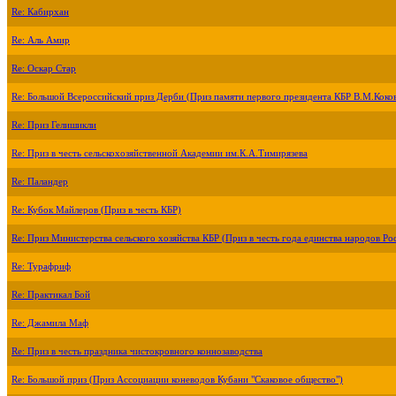
Re: Кабирхан
Re: Аль Амир
Re: Оскар Стар
Re: Большой Всероссийский приз Дерби (Приз памяти первого президента КБР В.М.Коко
Re: Приз Гелишикли
Re: Приз в честь сельскохозяйственной Академии им.К.А.Тимирязева
Re: Паландер
Re: Кубок Майлеров (Приз в честь КБР)
Re: Приз Министерства сельского хозяйства КБР (Приз в честь года единства народов Ро
Re: Турафриф
Re: Практикал Бой
Re: Джамила Маф
Re: Приз в честь праздника чистокровного коннозаводства
Re: Большой приз (Приз Ассоциации коневодов Кубани "Скаковое общество")