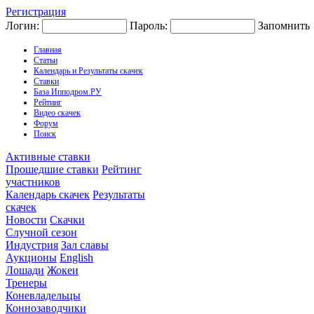
Регистрация
Логин:
Пароль:
Запомнить
Главная
Статьи
Календарь и Результаты скачек
Ставки
База Ипподром.РУ
Рейтинг
Видео скачек
Форум
Поиск
Активные ставки
Прошедшие ставки
Рейтинг
участников
Календарь скачек
Результаты
скачек
Новости
Скачки
Случной сезон
Индустрия
Зал славы
Аукционы
English
Лошади
Жокеи
Тренеры
Коневладельцы
Коннозаводчики