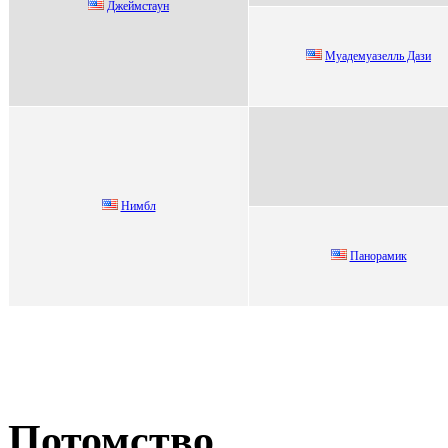
Джеймcтaун
Mуадемуазелль Дази
Нимбл
Панорамик
Потомство