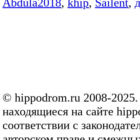
Abdula2018
,
khip
,
Sailent
,
д
© hippodrom.ru 2008-2025.
находящиеся на сайте hipp
соответствии с законодате
авторском праве и смежны