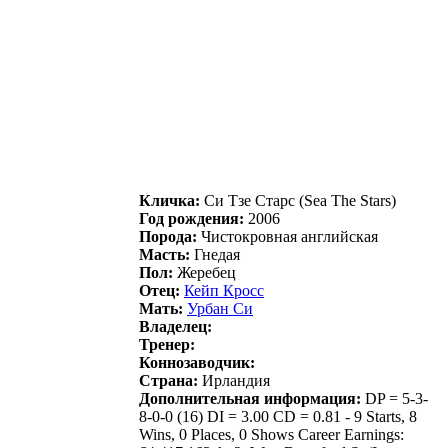
Кличка:
Си Tзe Стapc (Sea The Stars)
Год рождения:
2006
Порода:
Чистокровная английская
Масть:
Гнедая
Пол:
Жеребец
Отец:
Кейп Кроcc
Мать:
Урбaн Си
Владелец:
Тренер:
Коннозаводчик:
Страна:
Ирландия
Дополнительная информация:
DP = 5-3-
8-0-0 (16) DI = 3.00 CD = 0.81 - 9 Starts, 8
Wins, 0 Places, 0 Shows Career Earnings: