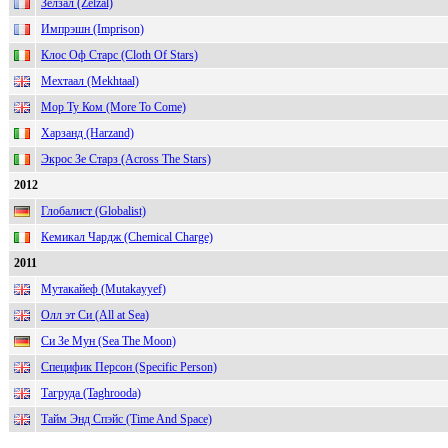
Зелзал (Zelzal)
Импрэшн (Imprison)
Клос Оф Старс (Cloth Of Stars)
Мехтаал (Mekhtaal)
Мор Ту Ком (More To Come)
Харзанд (Harzand)
Экрос Зе Старз (Across The Stars)
2012
Глобалист (Globalist)
Кемикал Чардж (Chemical Charge)
2011
Мутакайеф (Mutakayyef)
Олл эт Си (All at Sea)
Си Зе Мун (Sea The Moon)
Специфик Персон (Specific Person)
Тагруда (Taghrooda)
Тайм Энд Спэйс (Time And Space)