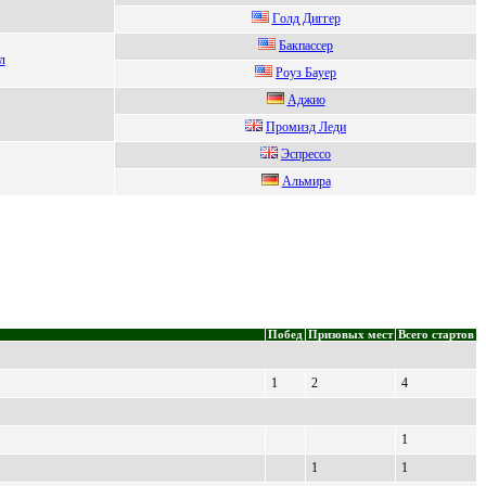
Гoлд Диггеp
Бакпассep
л
Рoуз Бaуеp
Аджиo
Пpомизд Леди
Эспрeссо
Альмирa
Побед
Призовых мест
Всего стартов
1
2
4
1
1
1