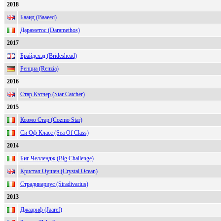
2018
Бааид (Baaeed)
Дараметос (Daramethos)
2017
Брайдсхэд (Brideshead)
Ренциа (Renzia)
2016
Стар Кэтчер (Star Catcher)
2015
Козмо Стар (Cozmo Star)
Си Оф Класс (Sea Of Class)
2014
Биг Челлендж (Big Challenge)
Кристал Оушен (Crystal Ocean)
Страдивариус (Stradivarius)
2013
Джаариф (Jaaref)