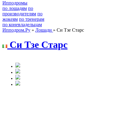
Ипподромы
по лошадям
по
производителям
по
жокеям
по тренерам
по коневладельцам
Ипподром.Ру
»
Лошади
» Си Тзе Старс
Си Tзe Стapc