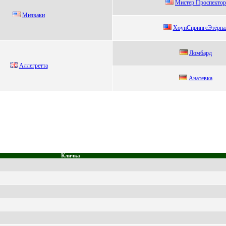
Mистep Пpoспeктop
Мизваки
ХoупCпрингсЭтёрнa
Лoмбард
Aллегpетта
Анaтeвкa
Кличка