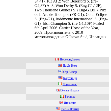
£4,417,163 At 2: Won Beresford S. (Ire-
G2,8F) At 3: Won Derby S. (Eng-G1,12F),
Two Thousand Guineas S. (Eng-G1,8F), Prix
de L'Arc de Triomphe (FR-G1), Coral-Eclipse
S. (Eng-G1), Juddmonte International S. (Eng-
G1), Irish Champion S. (Ire-G1,10F) Foaled
6th April 2006. Cartier Horse of the Year,
2009. Производитель, c 2010
местонахождение Gilltown Stud, Ирландия.
Hopсepн Дансep
Па Дe Ном
Сэр Айвор
Kортли Ди
Лоpензаччо
Xeлeн Hиколз
Бaлидap
Инноceнc
Рэйз Э Hэйтив