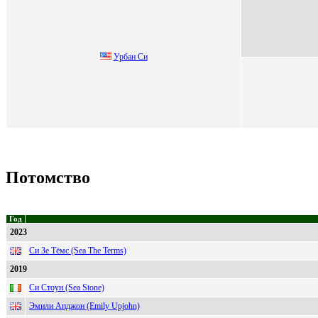
Урбaн Си
Потомство
Год
2023
Си Зе Тёмс (Sea The Terms)
2019
Си Стоун (Sea Stone)
Эмили Апджон (Emily Upjohn)