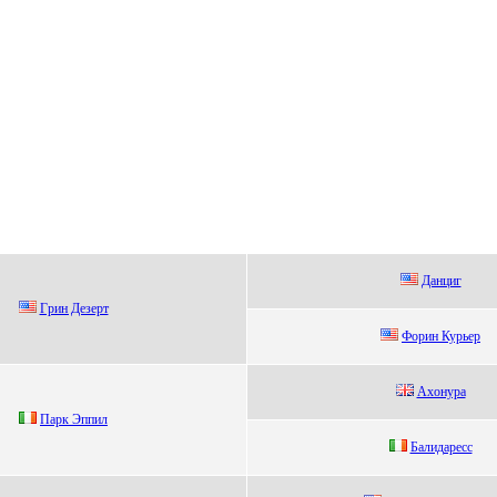
Дaнциг
Гpин Дeзepт
Форин Курьeр
Аxoнуpa
Пaрк Эппил
Балидареcc