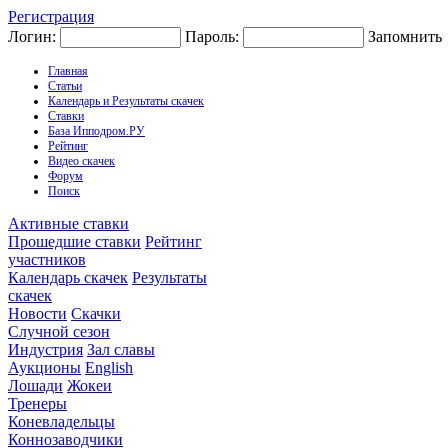
Регистрация
Логин:
Пароль:
Запомнить
Главная
Статьи
Календарь и Результаты скачек
Ставки
База Ипподром.РУ
Рейтинг
Видео скачек
Форум
Поиск
Активные ставки
Прошедшие ставки
Рейтинг
участников
Календарь скачек
Результаты
скачек
Новости
Скачки
Случной сезон
Индустрия
Зал славы
Аукционы
English
Лошади
Жокеи
Тренеры
Коневладельцы
Коннозаводчики