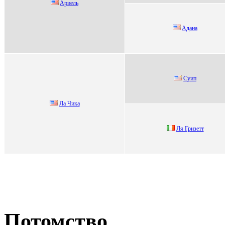
Apиель
Aдaнa
Cуип
Ла Чика
Ля Гризeтт
Потомство