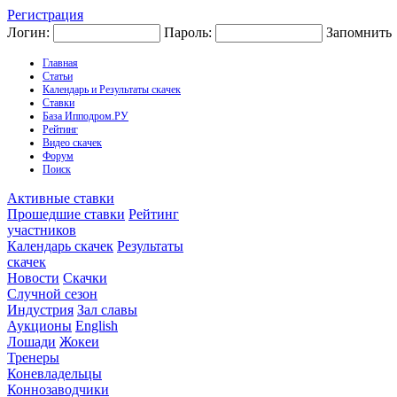
Регистрация
Логин:
Пароль:
Запомнить
Главная
Статьи
Календарь и Результаты скачек
Ставки
База Ипподром.РУ
Рейтинг
Видео скачек
Форум
Поиск
Активные ставки
Прошедшие ставки
Рейтинг
участников
Календарь скачек
Результаты
скачек
Новости
Скачки
Случной сезон
Индустрия
Зал славы
Аукционы
English
Лошади
Жокеи
Тренеры
Коневладельцы
Коннозаводчики