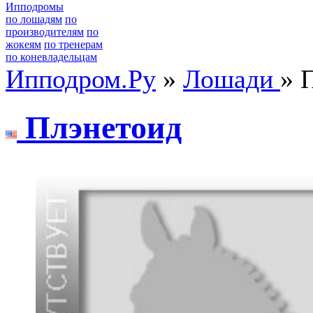
Ипподромы
по лошадям
по
производителям
по
жокеям
по тренерам
по коневладельцам
Ипподром.Ру
»
Лошади
» 
Плэнетоид