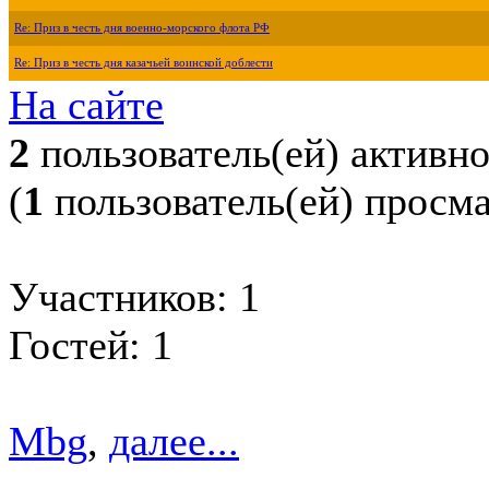
Re: Приз в честь дня военно-морского флота РФ
Re: Приз в честь дня казачьей воинской доблести
На сайте
2
пользователь(ей) активн
(
1
пользователь(ей) просм
Участников: 1
Гостей: 1
Mbg
,
далее...