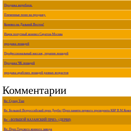
Продажа жеребцов.
Племенные пони на продажу.
Коневоз на Дальний Восток!
Ищем попутный коневоз Саратов-Москва
продажа лошадей
Профессиональный массаж, терапия лошадей
Продажа ЧК лошадей
продажа арабских лошадей разных возрастов
Комментарии
Re: Супер Тип
Re: Большой Всероссийский приз Дерби (Приз памяти первого президента КБР В.М.Коко
Re: «БОЛЬШОЙ КАЗАНСКИЙ ПРИЗ» (ДЕРБИ)
Re: Приз Терского конного завода