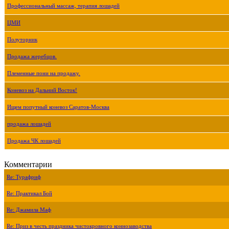
Профессиональный массаж, терапия лошадей
ЦМИ
Полуторник
Продажа жеребцов.
Племенные пони на продажу.
Коневоз на Дальний Восток!
Ищем попутный коневоз Саратов-Москва
продажа лошадей
Продажа ЧК лошадей
Комментарии
Re: Турафриф
Re: Практикал Бой
Re: Джамила Маф
Re: Приз в честь праздника чистокровного коннозаводства