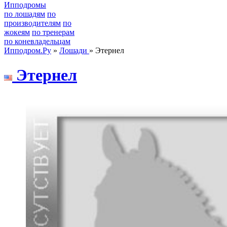
Ипподромы
по лошадям
по
производителям
по
жокеям
по тренерам
по коневладельцам
Ипподром.Ру
»
Лошади
» Этернел
Этернел