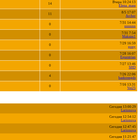
Вчера 10:24:13
14
Elena_mass
8/5 17:07
11
Archer
7/31 14:44
0
nnnnnn
7/31 7:54
0
Maksim1
7/29 16:59
0
pony
7/28 16:07
0
Equestrian
7/27 13:46
0
SHD
7/26 22:06
4
bashremgds
7/16 13:31
0
Vet25
Сегодня 13:00:29
Larionova
Сегодня 12:54:12
Larionova
Сегодня 12:47:45
Larionova
Сегодня 11:21:47