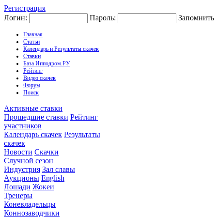
Регистрация
Логин:
Пароль:
Запомнить
Главная
Статьи
Календарь и Результаты скачек
Ставки
База Ипподром.РУ
Рейтинг
Видео скачек
Форум
Поиск
Активные ставки
Прошедшие ставки
Рейтинг
участников
Календарь скачек
Результаты
скачек
Новости
Скачки
Случной сезон
Индустрия
Зал славы
Аукционы
English
Лошади
Жокеи
Тренеры
Коневладельцы
Коннозаводчики