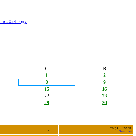
 в 2024 году
С
В
1
2
8
9
15
16
22
23
29
30
Вчера 10:55:48
0
Natalinka