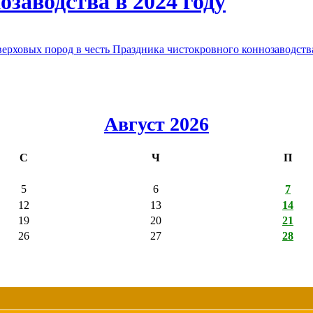
заводства в 2024 году
овых пород в честь Праздника чистокровного коннозаводства
Август 2026
С
Ч
П
5
6
7
12
13
14
19
20
21
26
27
28