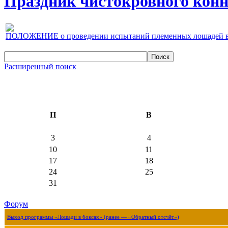
Праздник чистокровного конно
ПОЛОЖЕНИЕ о проведении испытаний племенных лошадей верх
Расширенный поиск
П
В
3
4
10
11
17
18
24
25
31
Форум
Выход программы «Лошади в боксах» (ранее — «Обратный отсчёт»)