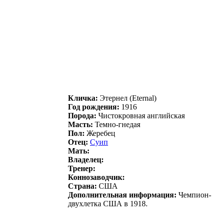
Кличка:
Этернел (Eternal)
Год рождения:
1916
Порода:
Чистокровная английская
Масть:
Темно-гнедая
Пол:
Жеребец
Отец:
Суип
Мать:
Владелец:
Тренер:
Коннозаводчик:
Страна:
США
Дополнительная информация:
Чемпион-
двухлетка США в 1918.