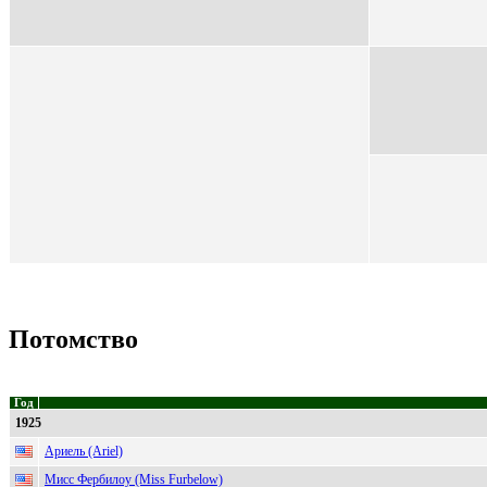
Потомство
Год
1925
Ариель (Ariel)
Мисс Фербилоу (Miss Furbelow)