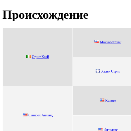
Происхождение
Mакиавeллиан
Стрит Крaй
Xeлeн Стрит
Kaпоте
Сэнибeл Айлэнд
Флэндерс