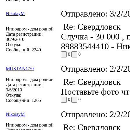
Отправлено:
3/2/2
NikolayM
Re: Свердловск
Ипподром - дом родной
Дата регистрации:
Случка - 30 000 , 
30/9/2010
89883544410 - Ник
Откуда:
Сообщений:
2240
0
0
Отправлено:
2/2/2
MUSTANG70
Ипподром - дом родной
Re: Свердловск
Дата регистрации:
Поставьте фото чт
9/6/2010
Откуда:
0
0
Сообщений:
1265
Отправлено:
2/2/2
NikolayM
Ипподром - дом родной
Re: Свердловск