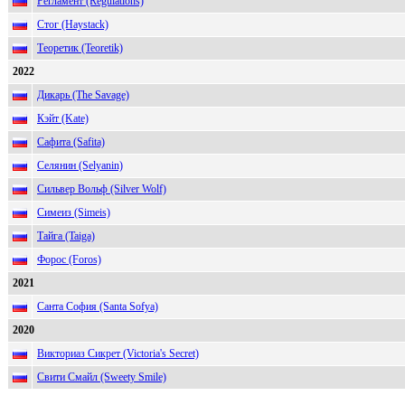
Регламент (Regulations)
Стог (Haystack)
Теоретик (Teoretik)
2022
Дикарь (The Savage)
Кэйт (Kate)
Сафита (Safita)
Селянин (Selyanin)
Сильвер Вольф (Silver Wolf)
Симеиз (Simeis)
Тайга (Taiga)
Форос (Foros)
2021
Санта София (Santa Sofya)
2020
Викториаз Сикрет (Victoria's Secret)
Свити Смайл (Sweety Smile)