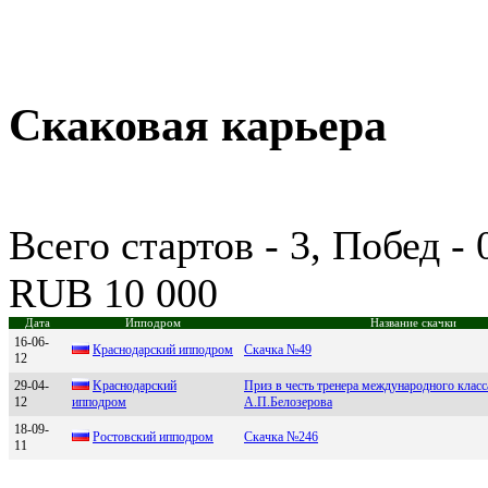
Скаковая карьера
Всего стартов - 3, Побед -
RUB 10 000
Дата
Ипподром
Название скачки
16-06-
Краcнодарcкий ипподром
Скачка №49
12
29-04-
Kpaснодapский
Приз в честь тренера международного класс
12
ипподpом
А.П.Белозерова
18-09-
Ростовский ипподром
Скачка №246
11