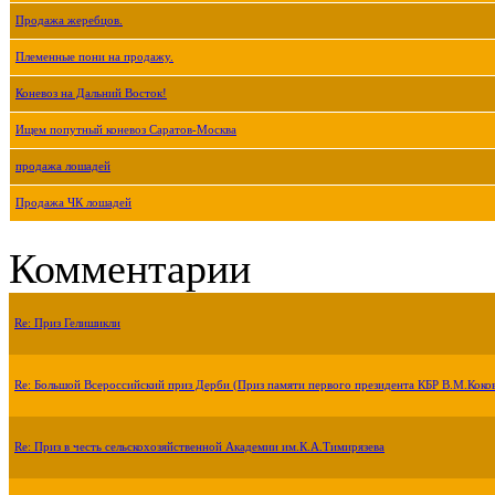
Продажа жеребцов.
Племенные пони на продажу.
Коневоз на Дальний Восток!
Ищем попутный коневоз Саратов-Москва
продажа лошадей
Продажа ЧК лошадей
Комментарии
Re: Приз Гелишикли
Re: Большой Всероссийский приз Дерби (Приз памяти первого президента КБР В.М.Коко
Re: Приз в честь сельскохозяйственной Академии им.К.А.Тимирязева