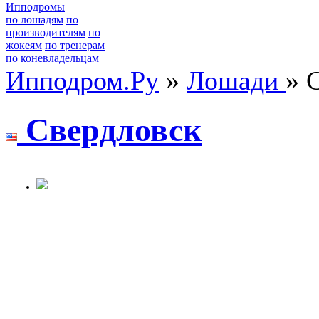
Ипподромы
по лошадям
по
производителям
по
жокеям
по тренерам
по коневладельцам
Ипподром.Ру
»
Лошади
» 
Свеpдловск