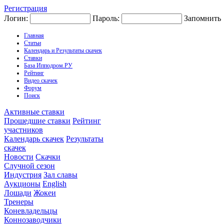
Регистрация
Логин:
Пароль:
Запомнить
Главная
Статьи
Календарь и Результаты скачек
Ставки
База Ипподром.РУ
Рейтинг
Видео скачек
Форум
Поиск
Активные ставки
Прошедшие ставки
Рейтинг
участников
Календарь скачек
Результаты
скачек
Новости
Скачки
Случной сезон
Индустрия
Зал славы
Аукционы
English
Лошади
Жокеи
Тренеры
Коневладельцы
Коннозаводчики