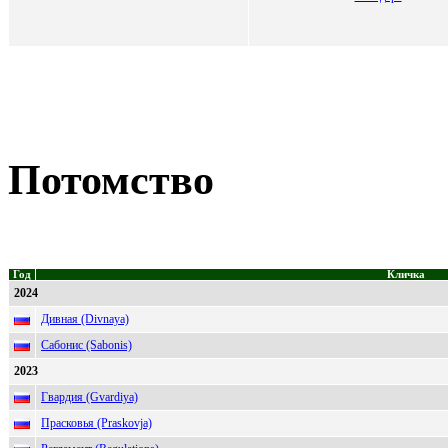
Потомство
Год
Кличка
2024
Дивная (Divnaya)
Сабонис (Sabonis)
2023
Гвардия (Gvardiya)
Прасковья (Praskovja)