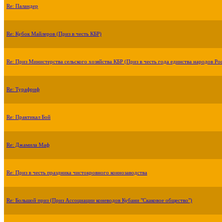
Re: Паландер
Re: Кубок Майлеров (Приз в честь КБР)
Re: Приз Министерства сельского хозяйства КБР (Приз в честь года единства народов Ро
Re: Турафриф
Re: Практикал Бой
Re: Джамила Маф
Re: Приз в честь праздника чистокровного коннозаводства
Re: Большой приз (Приз Ассоциации коневодов Кубани "Скаковое общество")