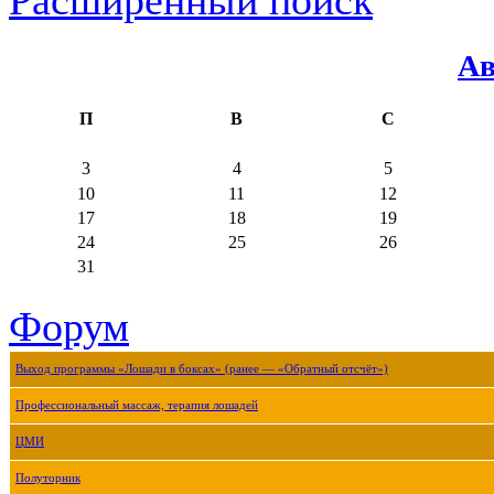
Ав
П
В
С
3
4
5
10
11
12
17
18
19
24
25
26
31
Форум
Выход программы «Лошади в боксах» (ранее — «Обратный отсчёт»)
Профессиональный массаж, терапия лошадей
ЦМИ
Полуторник