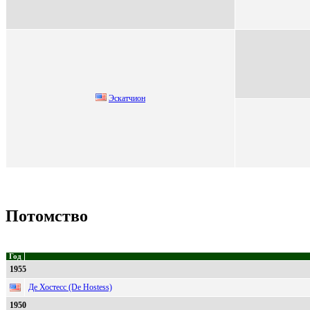
Эскaтчиoн
Потомство
Год
1955
Де Хостесс (De Hostess)
1950