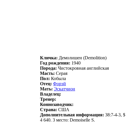
Кличка:
Демoлишен (Demolition)
Год рождения:
1940
Порода:
Чистокровная английская
Масть:
Серая
Пол:
Кобыла
Отец:
Фоpэй
Мать:
Эскaтчиoн
Владелец:
Тренер:
Коннозаводчик:
Страна:
США
Дополнительная информация:
38:7-4-3, $
4 640. 3 место: Demoiselle S.