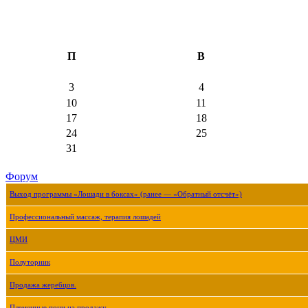
П
В
3
4
10
11
17
18
24
25
31
Форум
Выход программы «Лошади в боксах» (ранее — «Обратный отсчёт»)
Профессиональный массаж, терапия лошадей
ЦМИ
Полуторник
Продажа жеребцов.
Племенные пони на продажу.