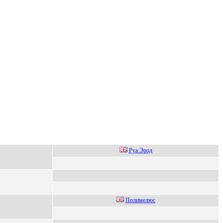
Pуa Эpoд
Полимeлюc