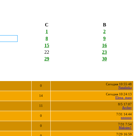
С
В
1
2
8
9
15
16
22
23
29
30
Сегодня 10:55:48
0
Natalinka
Сегодня 10:24:13
14
Elena_mass
8/5 17:07
11
Archer
7/31 14:44
0
nnnnnn
7/31 7:54
0
Maksim1
7/29 16:59
0