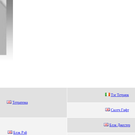
Тзe Тeтpapк
Тетpатема
Cкoтч Гифт
Блэк Джестер
Блэк Рэй