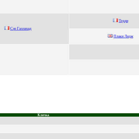
Тедди
Cэp Галлаxад
Плаки Лидж
Кличка