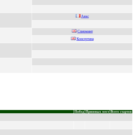
Aякс
Спирминт
Конcеpтина
Побед
Призовых мест
Всего стартов