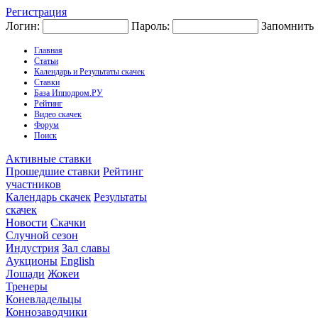
Регистрация
Логин:
Пароль:
Запомнить
Главная
Статьи
Календарь и Результаты скачек
Ставки
База Ипподром.РУ
Рейтинг
Видео скачек
Форум
Поиск
Активные ставки
Прошедшие ставки
Рейтинг
участников
Календарь скачек
Результаты
скачек
Новости
Скачки
Случной сезон
Индустрия
Зал славы
Аукционы
English
Лошади
Жокеи
Тренеры
Коневладельцы
Коннозаводчики